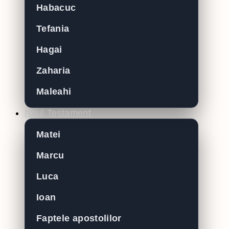
Habacuc
Tefania
Hagai
Zaharia
Maleahi
Noul Testament
Matei
Marcu
Luca
Ioan
Faptele apostolilor