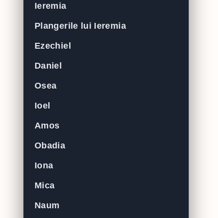
Ieremia
Plangerile lui Ieremia
Ezechiel
Daniel
Osea
Ioel
Amos
Obadia
Iona
Mica
Naum