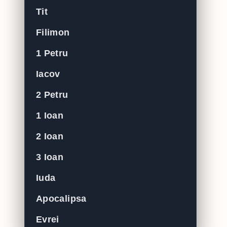
Tit
Filimon
1 Petru
Iacov
2 Petru
1 Ioan
2 Ioan
3 Ioan
Iuda
Apocalipsa
Evrei