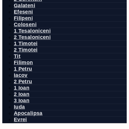
Galateni
Efeseni
Filipeni
Coloseni
1 Tesaloniceni
2 Tesaloniceni
1 Timotei
2 Timotei
Tit
Filimon
1 Petru
Iacov
2 Petru
1 Ioan
2 Ioan
3 Ioan
Iuda
Apocalipsa
Evrei