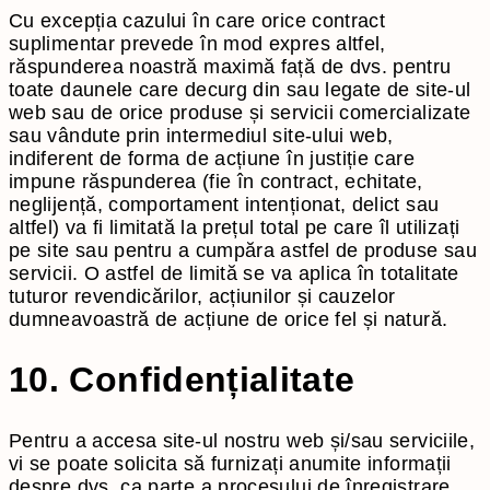
Cu excepția cazului în care orice contract
suplimentar prevede în mod expres altfel,
răspunderea noastră maximă față de dvs. pentru
toate daunele care decurg din sau legate de site-ul
web sau de orice produse și servicii comercializate
sau vândute prin intermediul site-ului web,
indiferent de forma de acțiune în justiție care
impune răspunderea (fie în contract, echitate,
neglijență, comportament intenționat, delict sau
altfel) va fi limitată la prețul total pe care îl utilizați
pe site sau pentru a cumpăra astfel de produse sau
servicii. O astfel de limită se va aplica în totalitate
tuturor revendicărilor, acțiunilor și cauzelor
dumneavoastră de acțiune de orice fel și natură.
10. Confidențialitate
Pentru a accesa site-ul nostru web și/sau serviciile,
vi se poate solicita să furnizați anumite informații
despre dvs. ca parte a procesului de înregistrare.