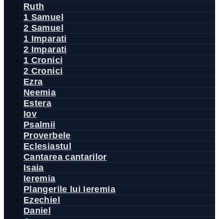
Ruth
1 Samuel
2 Samuel
1 Imparati
2 Imparati
1 Cronici
2 Cronici
Ezra
Neemia
Estera
Iov
Psalmii
Proverbele
Eclesiastul
Cantarea cantarilor
Isaia
Ieremia
Plangerile lui Ieremia
Ezechiel
Daniel