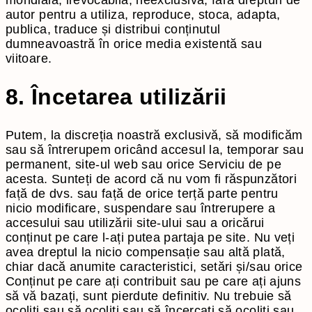
autor pentru a utiliza, reproduce, stoca, adapta,
publica, traduce și distribui conținutul
dumneavoastră în orice media existentă sau
viitoare.
8. Încetarea utilizării
Putem, la discreția noastră exclusivă, să modificăm
sau să întrerupem oricând accesul la, temporar sau
permanent, site-ul web sau orice Serviciu de pe
acesta. Sunteți de acord că nu vom fi răspunzători
față de dvs. sau față de orice terță parte pentru
nicio modificare, suspendare sau întrerupere a
accesului sau utilizării site-ului sau a oricărui
conținut pe care l-ați putea partaja pe site. Nu veți
avea dreptul la nicio compensație sau altă plată,
chiar dacă anumite caracteristici, setări și/sau orice
Conținut pe care ați contribuit sau pe care ați ajuns
să vă bazați, sunt pierdute definitiv. Nu trebuie să
ocoliți sau să ocoliți sau să încercați să ocoliți sau