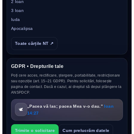
2 Ioan
3 Ioan
Iuda
Apocalipsa
Toate cărțile NT ↗
GDPR • Drepturile tale
Poți cere acces, rectificare, ștergere, portabilitate, restricționare
sau opoziție (art. 15–21 GDPR). Pentru solicitări, folosește
pagina de contact. Dacă e cazul, ai dreptul să depui plângere la
ANSPDCP.
„Pacea vă las; pacea Mea v-o dau.”
Ioan
🕊️
14:27
Trimite o solicitare
Cum prelucrăm datele