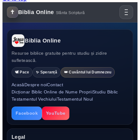
✝
Biblia Online
Sfânta Scriptură
Biblia Online
Resurse biblice gratuite pentru studiu și zidire
sufletească.
🕊️ Pace
✨ Speranță
👑 Cuvântul lui Dumnezeu
Acasă
Despre noi
Contact
Dicționar Biblic Online de Nume Proprii
Studiu Biblic
Testamentul Vechiului
Testamentul Noul
Facebook
YouTube
Legal