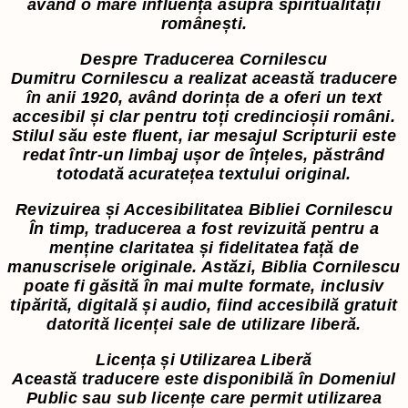
având o mare influență asupra spiritualității
românești.
Despre Traducerea Cornilescu
Dumitru Cornilescu a realizat această traducere
în anii 1920, având dorința de a oferi un text
accesibil și clar pentru toți credincioșii români.
Stilul său este fluent, iar mesajul Scripturii este
redat într-un limbaj ușor de înțeles, păstrând
totodată acuratețea textului original.
Revizuirea și Accesibilitatea Bibliei Cornilescu
În timp, traducerea a fost revizuită pentru a
menține claritatea și fidelitatea față de
manuscrisele originale. Astăzi, Biblia Cornilescu
poate fi găsită în mai multe formate, inclusiv
tipărită, digitală și audio, fiind accesibilă gratuit
datorită licenței sale de utilizare liberă.
Licența și Utilizarea Liberă
Această traducere este disponibilă în Domeniul
Public sau sub licențe care permit utilizarea