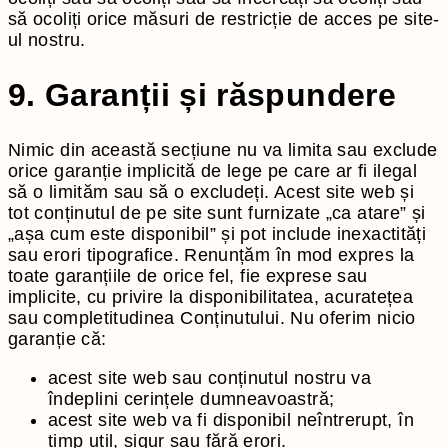
să ocoliți orice măsuri de restricție de acces pe site-
ul nostru.
9. Garanții și răspundere
Nimic din această secțiune nu va limita sau exclude
orice garanție implicită de lege pe care ar fi ilegal
să o limităm sau să o excludeți. Acest site web și
tot conținutul de pe site sunt furnizate „ca atare” și
„așa cum este disponibil” și pot include inexactități
sau erori tipografice. Renunțăm în mod expres la
toate garanțiile de orice fel, fie exprese sau
implicite, cu privire la disponibilitatea, acuratețea
sau completitudinea Conținutului. Nu oferim nicio
garanție că:
acest site web sau conținutul nostru va
îndeplini cerințele dumneavoastră;
acest site web va fi disponibil neîntrerupt, în
timp util, sigur sau fără erori.