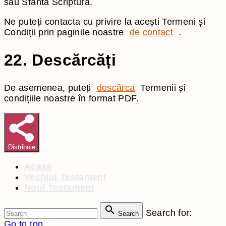
sau Sfânta Scriptura.
Ne puteți contacta cu privire la acești Termeni și
Condiții prin paginile noastre
de contact
.
22. Descărcăți
De asemenea, puteți
descărca
Termenii și
condițiile noastre în format PDF.
Distribuie
Acasa
Vechiul Testament
Noul Testament
Search for:
Search
Go to top