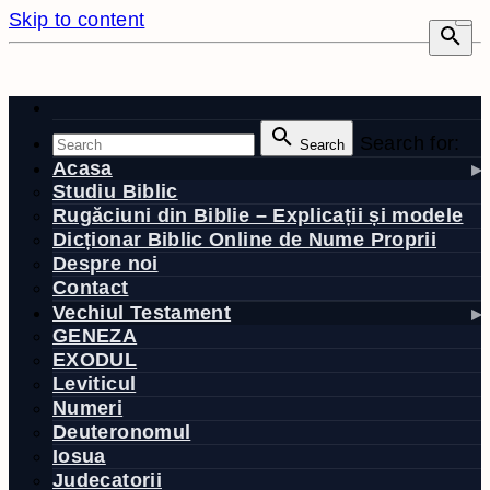
Skip to content
Search for:
Search
Acasa
Studiu Biblic
Rugăciuni din Biblie – Explicații și modele
Dicționar Biblic Online de Nume Proprii
Despre noi
Contact
Vechiul Testament
GENEZA
EXODUL
Leviticul
Numeri
Deuteronomul
Iosua
Judecatorii