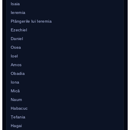
Isaia
Ieremia
Plângerile lui Ieremia
Ezechiel
Daniel
Osea
Ioel
Amos
Obadia
Iona
Mică
Naum
Habacuc
Țefania
Hagai