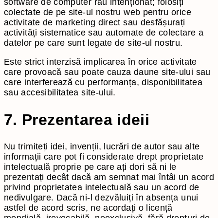
software de computer rău intenționat; folosiți
colectate de pe site-ul nostru web pentru orice
activitate de marketing direct sau desfășurați
activități sistematice sau automate de colectare a
datelor pe care sunt legate de site-ul nostru.
Este strict interzisă implicarea în orice activitate
care provoacă sau poate cauza daune site-ului sau
care interferează cu performanța, disponibilitatea
sau accesibilitatea site-ului.
7. Prezentarea ideii
Nu trimiteți idei, invenții, lucrări de autor sau alte
informații care pot fi considerate drept proprietate
intelectuală proprie pe care ați dori să ni le
prezentați decât dacă am semnat mai întâi un acord
privind proprietatea intelectuală sau un acord de
nedivulgare. Dacă ni-l dezvăluiți în absența unui
astfel de acord scris, ne acordați o licență
mondială, irevocabilă, neexclusivă, fără drepturi de