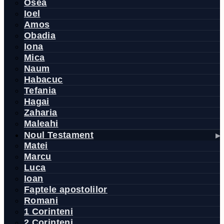
Osea
Ioel
Amos
Obadia
Iona
Mica
Naum
Habacuc
Tefania
Hagai
Zaharia
Maleahi
Noul Testament
Matei
Marcu
Luca
Ioan
Faptele apostolilor
Romani
1 Corinteni
2 Corinteni