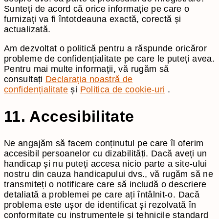
Sunteți de acord că orice informație pe care o
furnizați va fi întotdeauna exactă, corectă și
actualizată.
Am dezvoltat o politică pentru a răspunde oricăror
probleme de confidențialitate pe care le puteți avea.
Pentru mai multe informații, vă rugăm să
consultați
Declarația noastră de
confidențialitate
și
Politica de cookie-uri
.
11. Accesibilitate
Ne angajăm să facem conținutul pe care îl oferim
accesibil persoanelor cu dizabilități. Dacă aveți un
handicap și nu puteți accesa nicio parte a site-ului
nostru din cauza handicapului dvs., vă rugăm să ne
transmiteți o notificare care să includă o descriere
detaliată a problemei pe care ați întâlnit-o. Dacă
problema este ușor de identificat și rezolvată în
conformitate cu instrumentele și tehnicile standard