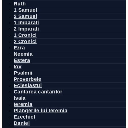
Ruth
1 Samuel
2 Samuel
1 Imparati
2 Imparati
1 Cronici
2 Cronici
Ezra
Neemia
Estera
Iov
Psalmii
Proverbele
Eclesiastul
Cantarea cantarilor
Isaia
Ieremia
Plangerile lui Ieremia
Ezechiel
Daniel