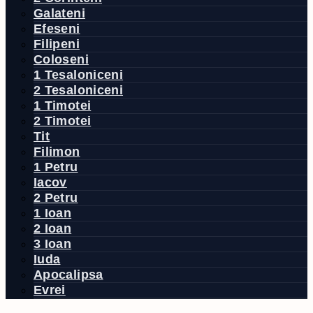
Galateni
Efeseni
Filipeni
Coloseni
1 Tesaloniceni
2 Tesaloniceni
1 Timotei
2 Timotei
Tit
Filimon
1 Petru
Iacov
2 Petru
1 Ioan
2 Ioan
3 Ioan
Iuda
Apocalipsa
Evrei