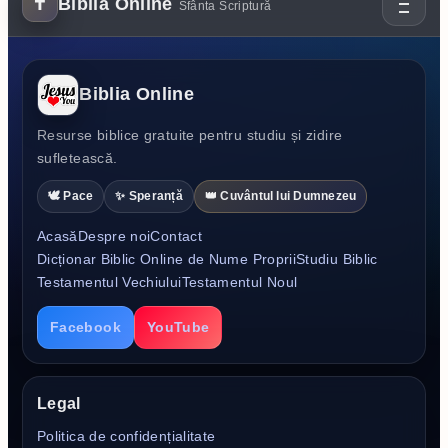
✝
Biblia Online
Sfânta Scriptură
Biblia Online
Resurse biblice gratuite pentru studiu și zidire
sufletească.
🕊️ Pace
✨ Speranță
👑 Cuvântul lui Dumnezeu
Acasă
Despre noi
Contact
Dicționar Biblic Online de Nume Proprii
Studiu Biblic
Testamentul Vechiului
Testamentul Noul
Facebook
YouTube
Legal
Politica de confidențialitate