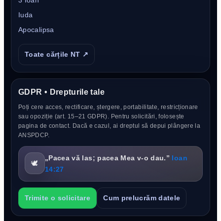
3 Ioan
Iuda
Apocalipsa
Toate cărțile NT ↗
GDPR • Drepturile tale
Poți cere acces, rectificare, ștergere, portabilitate, restricționare
sau opoziție (art. 15–21 GDPR). Pentru solicitări, folosește
pagina de contact. Dacă e cazul, ai dreptul să depui plângere la
ANSPDCP.
„Pacea vă las; pacea Mea v-o dau.”
Ioan
🕊️
14:27
Trimite o solicitare
Cum prelucrăm datele