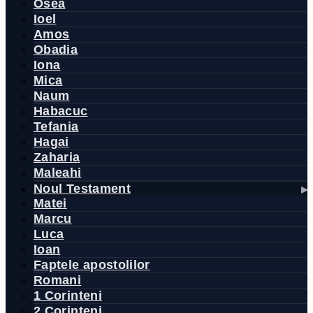
Osea
Ioel
Amos
Obadia
Iona
Mica
Naum
Habacuc
Tefania
Hagai
Zaharia
Maleahi
Noul Testament
Matei
Marcu
Luca
Ioan
Faptele apostolilor
Romani
1 Corinteni
2 Corinteni