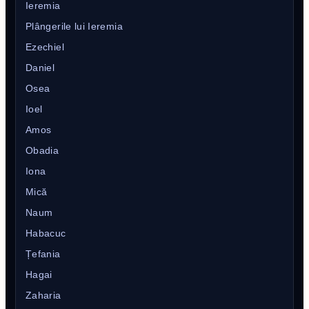
Ieremia
Plângerile lui Ieremia
Ezechiel
Daniel
Osea
Ioel
Amos
Obadia
Iona
Mică
Naum
Habacuc
Țefania
Hagai
Zaharia