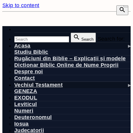
Skip to content
Search for:
Search
Acasa
Studiu Biblic
Rugăciuni din Biblie – Explicații și modele
Dicționar Biblic Online de Nume Proprii
Despre noi
Contact
Vechiul Testament
GENEZA
EXODUL
Leviticul
Numeri
Deuteronomul
Iosua
Judecatorii