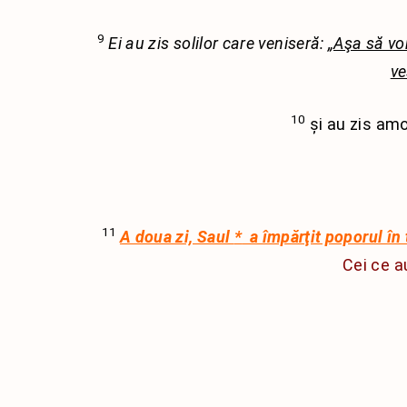
9
Ei au zis solilor care veniseră:
„Aşa să vor
ve
10
și au zis amo
11
A doua zi, Saul
*
a împărţit poporul în 
Cei ce au