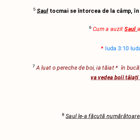
5
Saul
tocmai se întorcea de la câmp, în 
6
Cum a auzit
Saul
a
*
Iuda 3:10
Iud
7
A luat o pereche de boi, ia tăiat
*
în bucăți
va vedea boii tăiați l
8
Saul le-a făcută numărătoar