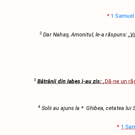
*
1 Samuel
2
Dar Nahaș, Amonitul, le-a răspuns:
„V
3
Bătrânii din Iabes i-au zis:
„Dă-ne un răg
4
Solii au ajuns la
*
Ghibea, cetatea lui S
*
1 Sam