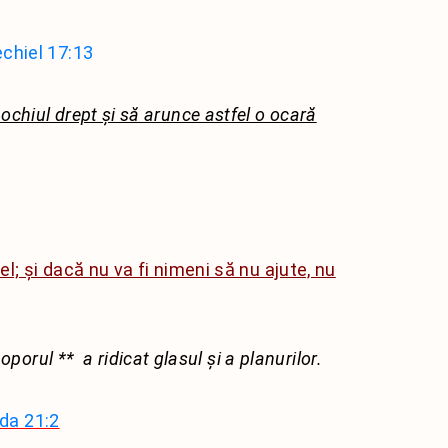
chiel 17:13
 ochiul drept și să arunce astfel o ocară
ael; și dacă nu va fi nimeni să nu ajute, nu
 poporul
**
a ridicat glasul și a planurilor.
uda 21:2