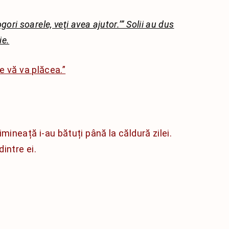
ori soarele, veţi avea ajutor.’” Solii au dus
ie.
e vă va plăcea.”
imineață i-au bătuți până la căldură zilei.
dintre ei.