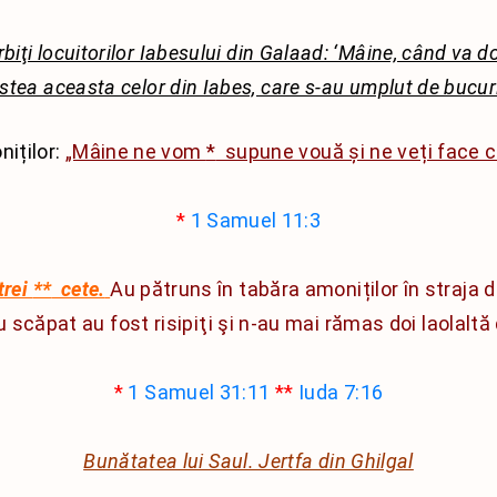
biţi locuitorilor Iabesului din Galaad: ‘Mâine, când va dog
stea aceasta celor din Iabes, care s-au umplut de bucur
niților:
„Mâine ne vom
*
supune vouă și ne veți face c
*
1 Samuel 11:3
trei
**
cete.
Au pătruns în tabăra amoniților în straja d
 scăpat au fost risipiţi şi n-au mai rămas doi laolaltă 
*
1 Samuel 31:11
**
Iuda 7:16
Bunătatea lui Saul. Jertfa din Ghilgal