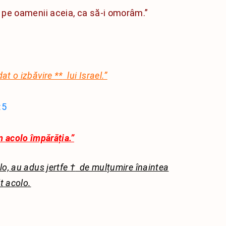
pe oamenii aceia, ca să-i omorâm.”
 dat o izbăvire
**
lui Israel.”
:5
m acolo împărăția.”
lo, au adus jertfe
†
de mulțumire înaintea
lt acolo.