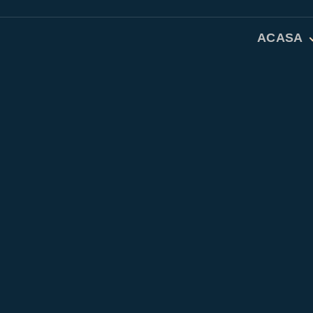
ACASA
Studiu Bib
Rugăciuni 
Dicționar 
Despre no
Contact