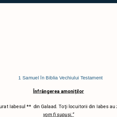
1 Imparati
Filipeni
2 Imparati
Coloseni
1 Cronici
1 Tesalonicen
2 Cronici
2 Tesalonicen
Ezra
1 Timotei
Neemia
2 Timotei
Estera
Tit
Iov
Filimon
Psalmii
1 Petru
Proverbele
Iacov
Înfrângerea amoniților
Eclesiastul
2 Petru
Cantarea cantarilor
1 Ioan
surat Iabesul
**
din Galaad. Toţi locuitorii din Iabes au
Isaia
2 Ioan
vom fi supuşi.”