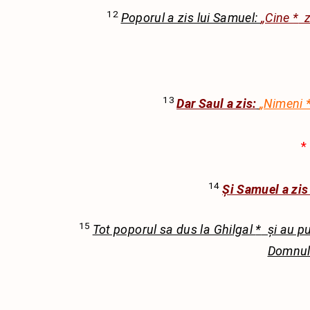
12
Poporul a zis lui Samuel:
„Cine
*
zi
13
Dar Saul a zis:
„Nimeni
*
14
Și Samuel a zis
15
Tot poporul sa dus la Ghilgal
*
și au pu
Domnului