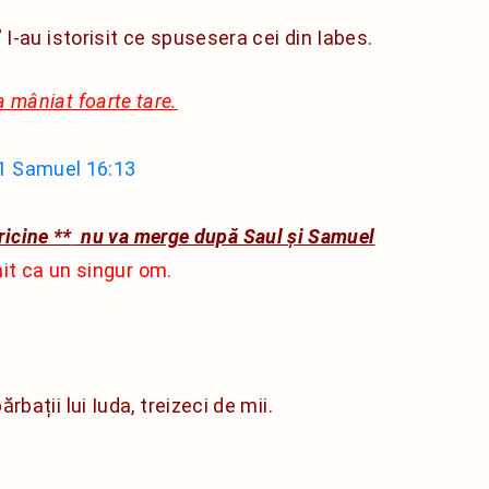
 I-au istorisit ce spusesera cei din Iabes.
a mâniat foarte tare.
1 Samuel 16:13
ricine
**
nu va merge după Saul și Samuel
it ca un singur om.
bărbații lui Iuda, treizeci de mii.