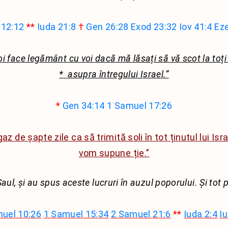
Ieremia
3 Ioan
 12:12
**
Iuda 21:8
†
Gen 26:28
Exod 23:32
Iov 41:4
Eze
Plangerile lui Ieremia
Iuda
Ezechiel
Apocalipsa
oi face legământ cu voi dacă mă lăsați să vă scot la toți
Daniel
Evrei
*
asupra întregului Israel.”
Osea
Ioel
*
Gen 34:14
1 Samuel 17:26
Amos
Obadia
az de șapte zile ca să trimită soli în tot ținutul lui Isr
Iona
vom supune ție.”
Mica
aul, și au spus aceste lucruri în auzul poporului. Și tot
Naum
Habacuc
uel 10:26
1 Samuel 15:34
2 Samuel 21:6
**
Iuda 2:4
I
Tefania