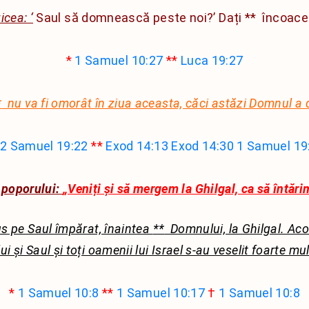
cea: ‘
Saul să domnească peste noi?’ Dați
**
încoace 
*
1 Samuel 10:27
**
Luca 19:27
*
nu va fi omorât în ​​​​​​ziua aceasta, căci astăzi Domnul a
2 Samuel 19:22
**
Exod 14:13
Exod 14:30
1 Samuel 19
 poporului:
„Veniți și să mergem la Ghilgal, ca să întări
s pe Saul împărat, înaintea
**
Domnului, la Ghilgal. Aco
 și Saul și toți oamenii lui Israel s-au veselit foarte mu
*
1 Samuel 10:8
**
1 Samuel 10:17
†
1 Samuel 10:8