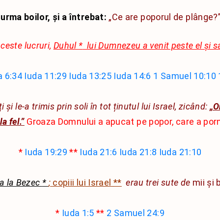
Hagai
urma boilor, și a întrebat:
„Ce are poporul de plânge?”
Zaharia
ceste lucruri,
Duhul
*
lui Dumnezeu a venit peste el și s
Maleahi
a 6:34
Iuda 11:29
Iuda 13:25
Iuda 14:6
1 Samuel 10:10
 și le-a trimis prin soli în tot ținutul lui Israel, zicând:
„O
a fel.”
Groaza Domnului a apucat pe popor, care a porn
*
Iuda 19:29
**
Iuda 21:6
Iuda 21:8
Iuda 21:10
ea la Bezec
*
;
copiii lui Israel
**
erau trei sute de
mii și 
*
Iuda 1:5
**
2 Samuel 24:9