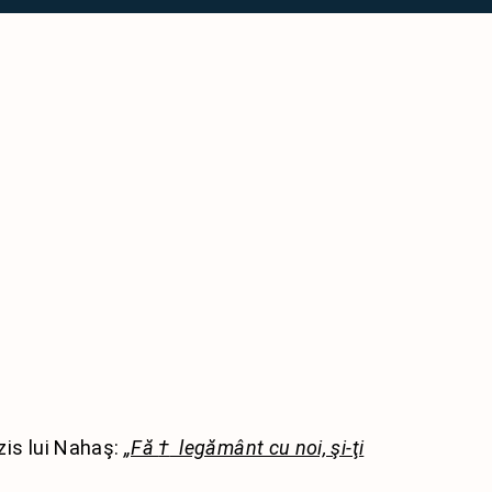
i
i
 zis lui Nahaş:
„Fă
†
legământ cu noi, şi-ţi