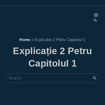
S
k
i
p
t
o
Home
»
Explicație 2 Petru Capitolul 1
c
Explicație 2 Petru
o
Capitolul 1
n
t
e
S
e
n
a
t
r
c