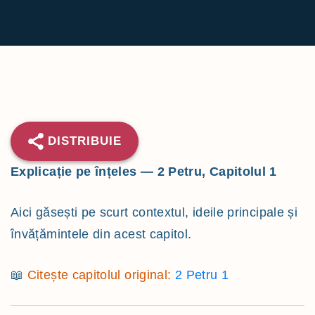
h
f
o
r
:
DISTRIBUIE
Explicație pe înțeles — 2 Petru, Capitolul 1
Aici găsești pe scurt contextul, ideile principale și
învățămintele din acest capitol.
📖
Citește capitolul original:
2 Petru 1