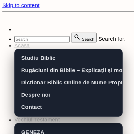
Skip to content
Search for:
Search
Acasa
Studiu Biblic
Rugăciuni din Biblie – Explicații și modele
Dicționar Biblic Online de Nume Proprii
Despre noi
Contact
Vechiul Testament
GENEZA