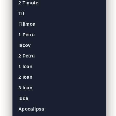
2 Timotei
Tit
Filimon
1 Petru
Iacov
2 Petru
1 Ioan
2 Ioan
3 Ioan
Iuda
Apocalipsa