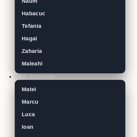
Naum
Habacuc
Tefania
Hagai
Zaharia
Maleahi
Noul Testament
Matei
Marcu
Luca
Ioan