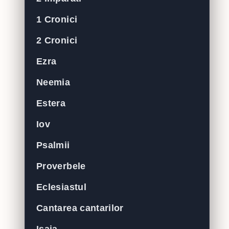
1 Cronici
2 Cronici
Ezra
Neemia
Estera
Iov
Psalmii
Proverbele
Eclesiastul
Cantarea cantarilor