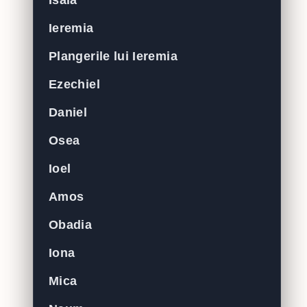
Isaia
Ieremia
Plangerile lui Ieremia
Ezechiel
Daniel
Osea
Ioel
Amos
Obadia
Iona
Mica