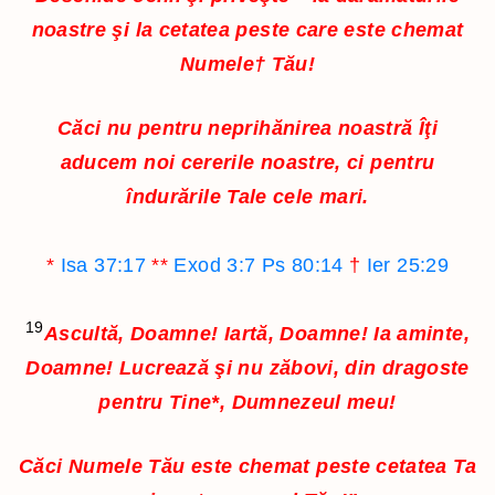
noastre şi la cetatea peste care este chemat
Numele
†
Tău!
Căci nu pentru neprihănirea noastră Îţi
aducem noi cererile noastre, ci pentru
îndurările Tale cele mari.
*
Isa 37:17
**
Exod 3:7
Ps 80:14
†
Ier 25:29
19
Ascultă, Doamne! Iartă, Doamne! Ia aminte,
Doamne! Lucrează şi nu zăbovi, din dragoste
pentru Tine
*
, Dumnezeul meu!
Căci Numele Tău este chemat peste cetatea Ta