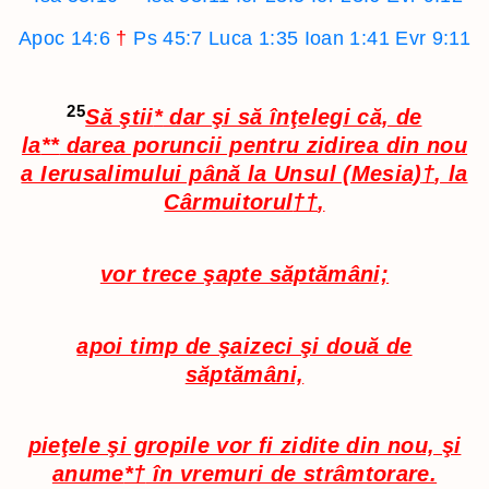
Apoc 14:6
†
Ps 45:7
Luca 1:35
Ioan 1:41
Evr 9:11
25
Să ştii
*
dar şi să înţelegi că, de
la
**
darea poruncii pentru zidirea din nou
a Ierusalimului până la Unsul (Mesia)
†
, la
Cârmuitorul
††
,
vor trece şapte săptămâni;
apoi timp de şaizeci şi două de
săptămâni,
pieţele şi gropile vor fi zidite din nou, şi
anume
*†
în vremuri de strâmtorare.