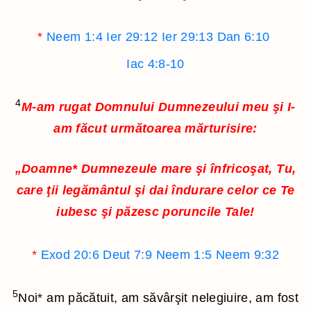
*
Neem 1:4
Ier 29:12
Ier 29:13
Dan 6:10
Iac 4:8-10
4
M-am rugat Domnului Dumnezeului meu şi I-
am făcut următoarea mărturisire:
„Doamne
*
Dumnezeule mare şi înfricoşat, Tu,
care ţii legământul şi dai îndurare celor ce Te
iubesc şi păzesc poruncile Tale!
*
Exod 20:6
Deut 7:9
Neem 1:5
Neem 9:32
5
Noi
*
am păcătuit, am săvârşit nelegiuire, am fost