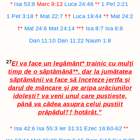
*
Isa 53:8
Marc 9:12
Luca 24:46
**
1 Pet 2:21
1 Pet 3:18
†
Mat 22:7
††
Luca 19:44
*†
Mat 24:2
†*
Mat 24:6
Mat 24:14
**†
Isa 8:7
Isa 8:8
Dan 11:10
Dan 11:22
Naum 1:8
27
El va face un legământ
*
trainic cu mulţi
timp de o săptămână
**
,
dar la jumătatea
săptămânii va face să înceteze jertfa şi
darul de mâncare şi pe aripa urâciunilor
idoleşti
†
va veni unul care pustieşte,
până va cădea asupra celui pustiit
prăpădul
††
hotărât.”
*
Isa 42:6
Isa 55:3
Ier 31:31
Ezec 16:60-62
**