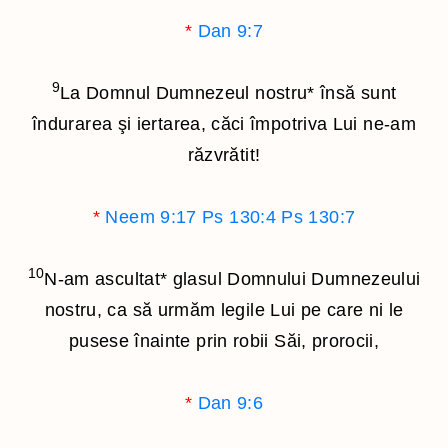
*
Dan 9:7
9
La Domnul Dumnezeul nostru
*
însă sunt
îndurarea şi iertarea, căci împotriva Lui ne-am
răzvrătit!
*
Neem 9:17
Ps 130:4
Ps 130:7
10
N-am ascultat
*
glasul Domnului Dumnezeului
nostru, ca să urmăm legile Lui pe care ni le
pusese înainte prin robii Săi, prorocii,
*
Dan 9:6