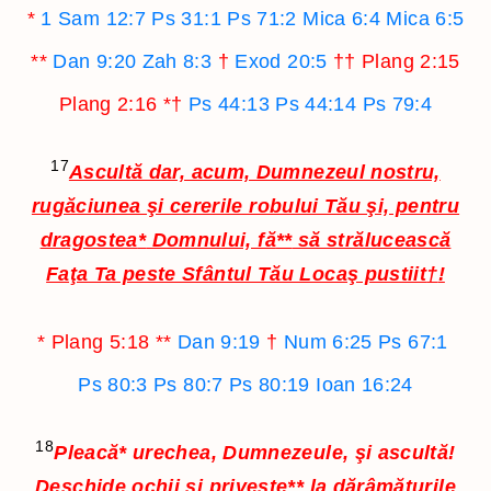
*
1 Sam 12:7
Ps 31:1
Ps 71:2
Mica 6:4
Mica 6:5
**
Dan 9:20
Zah 8:3
†
Exod 20:5
††
Plang 2:15
Plang 2:16
*†
Ps 44:13
Ps 44:14
Ps 79:4
17
Ascultă dar, acum, Dumnezeul nostru,
rugăciunea şi cererile robului Tău şi, pentru
dragostea
*
Domnului, fă
**
să strălucească
Faţa Ta peste Sfântul Tău Locaş pustiit
†
!
*
Plang 5:18
**
Dan 9:19
†
Num 6:25
Ps 67:1
Ps 80:3
Ps 80:7
Ps 80:19
Ioan 16:24
18
Pleacă
*
urechea, Dumnezeule, şi ascultă!
Deschide ochii şi priveşte
**
la dărâmăturile