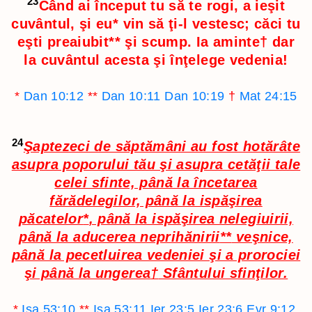
23
Când ai început tu să te rogi, a ieşit
cuvântul, şi eu
*
vin să ţi-l vestesc; căci tu
eşti preaiubit
**
şi scump. Ia aminte
†
dar
la cuvântul acesta şi înţelege vedenia!
*
Dan 10:12
**
Dan 10:11
Dan 10:19
†
Mat 24:15
24
Şaptezeci de săptămâni au fost hotărâte
asupra poporului tău şi asupra cetăţii tale
celei sfinte, până la încetarea
fărădelegilor, până la ispăşirea
păcatelor
*
, până la ispăşirea nelegiuirii,
până la aducerea neprihănirii
**
veşnice,
până la pecetluirea vedeniei şi a prorociei
şi până la ungerea
†
Sfântului sfinţilor.
*
Isa 53:10
**
Isa 53:11
Ier 23:5
Ier 23:6
Evr 9:12