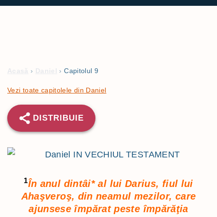
Acasă
›
Daniel
›
Capitolul 9
Vezi toate capitolele din Daniel
DISTRIBUIE
1
În anul dintâi
*
al lui Darius, fiul lui
Ahaşveroş, din neamul mezilor, care
ajunsese împărat peste împărăţia