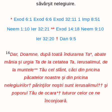
săvârşit nelegiuire.
*
Exod 6:1
Exod 6:6
Exod 32:11
1 Imp 8:51
Neem 1:10
Ier 32:21
**
Exod 14:18
Neem 9:10
Ier 32:20
†
Dan 9:5
16
Dar, Doamne, după toată îndurarea Ta
*
, abate
mânia şi urgia Ta de la cetatea Ta, Ierusalimul, de
la muntele
**
Tău cel sfânt, căci din pricina
păcatelor noastre şi din pricina
nelegiuirilor
†
părinţilor noştri sunt Ierusalimul
††
şi
poporul Tău de ocara
*†
tuturor celor ce ne
înconjoară.