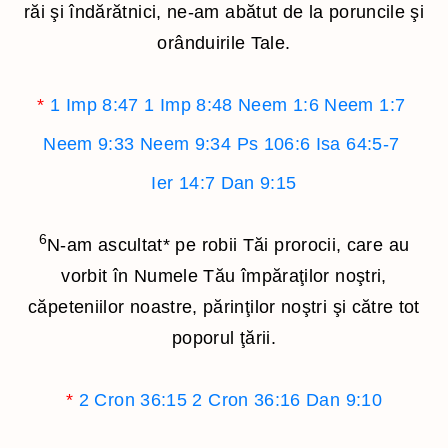
răi şi îndărătnici, ne-am abătut de la poruncile şi
orânduirile Tale.
*
1 Imp 8:47
1 Imp 8:48
Neem 1:6
Neem 1:7
Neem 9:33
Neem 9:34
Ps 106:6
Isa 64:5-7
Ier 14:7
Dan 9:15
6
N-am ascultat
*
pe robii Tăi prorocii, care au
vorbit în Numele Tău împăraţilor noştri,
căpeteniilor noastre, părinţilor noştri şi către tot
poporul ţării.
*
2 Cron 36:15
2 Cron 36:16
Dan 9:10