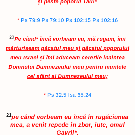
şi peste poporul Tău!”
*
Ps 79:9
Ps 79:10
Ps 102:15
Ps 102:16
20
Pe când
*
încă vorbeam eu, mă rugam, îmi
mărturiseam păcatul meu şi păcatul poporului
meu Israel şi îmi aduceam cererile înaintea
Domnului Dumnezeului meu pentru muntele
cel sfânt al Dumnezeului meu;
*
Ps 32:5
Isa 65:24
21
pe când vorbeam eu încă în rugăciunea
mea, a venit repede în zbor, iute, omul
Gavril
*
,