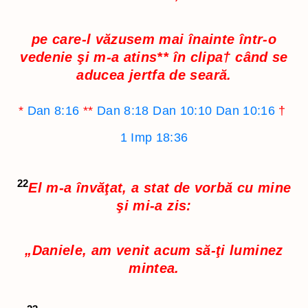
pe care-l văzusem mai înainte într-o
vedenie şi m-a atins
**
în clipa
†
când se
aducea jertfa de seară.
*
Dan 8:16
**
Dan 8:18
Dan 10:10
Dan 10:16
†
1 Imp 18:36
22
El m-a învăţat, a stat de vorbă cu mine
şi mi-a zis:
„Daniele, am venit acum să-ţi luminez
mintea.