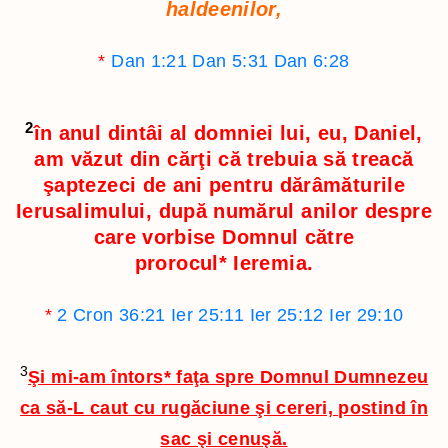
haldeenilor,
*
Dan 1:21
Dan 5:31
Dan 6:28
2
în anul dintâi al domniei lui, eu, Daniel,
am văzut din cărţi că trebuia să treacă
şaptezeci de ani pentru dărâmăturile
Ierusalimului,
după numărul anilor despre
care vorbise Domnul către
prorocul
*
Ieremia.
*
2 Cron 36:21
Ier 25:11
Ier 25:12
Ier 29:10
3
Şi mi-am întors
*
faţa spre Domnul Dumnezeu
ca să-L caut cu rugăciune şi cereri, postind în
sac şi cenuşă.