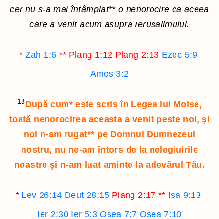
cer nu s-a mai întâmplat
**
o nenorocire ca aceea
care a venit acum asupra Ierusalimului.
*
Zah 1:6
**
Plang 1:12
Plang 2:13
Ezec 5:9
Amos 3:2
13
După cum
*
este scris în Legea lui Moise,
toată nenorocirea aceasta a venit peste noi, şi
noi n-am rugat
**
pe Domnul Dumnezeul
nostru, nu ne-am întors de la nelegiuirile
noastre şi n-am luat aminte la adevărul Tău.
*
Lev 26:14
Deut 28:15
Plang 2:17
**
Isa 9:13
Ier 2:30
Ier 5:3
Osea 7:7
Osea 7:10