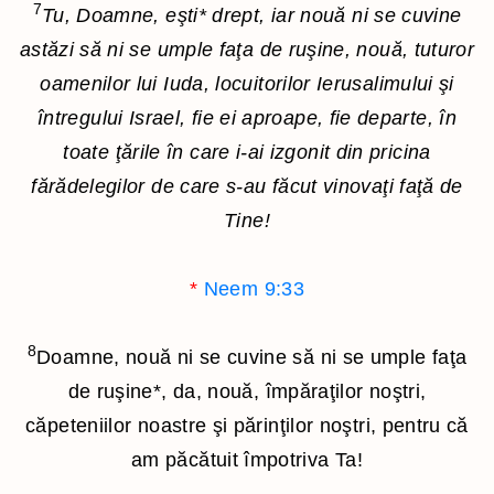
7
Tu, Doamne, eşti
*
drept, iar nouă ni se cuvine
astăzi să ni se umple faţa de ruşine, nouă, tuturor
oamenilor lui Iuda, locuitorilor Ierusalimului şi
întregului Israel, fie ei aproape, fie departe, în
toate ţările în care i-ai izgonit din pricina
fărădelegilor de care s-au făcut vinovaţi faţă de
Tine!
*
Neem 9:33
8
Doamne, nouă ni se cuvine să ni se umple faţa
de ruşine
*
, da, nouă, împăraţilor noştri,
căpeteniilor noastre şi părinţilor noştri, pentru că
am păcătuit împotriva Ta!