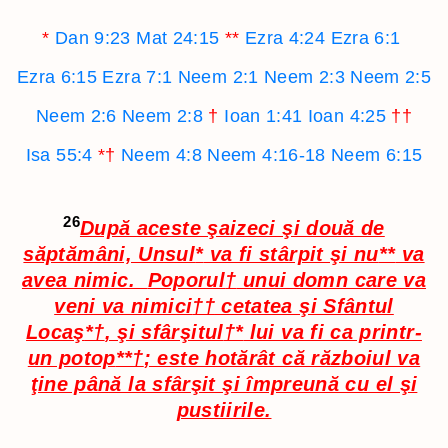
*
Dan 9:23
Mat 24:15
**
Ezra 4:24
Ezra 6:1
Ezra 6:15
Ezra 7:1
Neem 2:1
Neem 2:3
Neem 2:5
Neem 2:6
Neem 2:8
†
Ioan 1:41
Ioan 4:25
††
Isa 55:4
*†
Neem 4:8
Neem 4:16-18
Neem 6:15
26
După aceste şaizeci şi două de
săptămâni, Unsul
*
va fi stârpit şi nu
**
va
avea nimic.
Poporul
†
unui domn care va
veni va nimici
††
cetatea şi Sfântul
Locaş
*†
, şi sfârşitul
†*
lui va fi ca printr-
un potop
**†
; este hotărât că războiul va
ţine până la sfârşit şi împreună cu el şi
pustiirile.