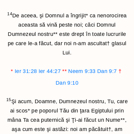
14
De aceea, şi Domnul a îngrijit
*
ca nenorocirea
aceasta să vină peste noi; căci Domnul
Dumnezeul nostru
**
este drept în toate lucrurile
pe care le-a făcut, dar noi n-am ascultat
†
glasul
Lui.
*
Ier 31:28
Ier 44:27
**
Neem 9:33
Dan 9:7
†
Dan 9:10
15
Şi acum, Doamne, Dumnezeul nostru, Tu, care
ai scos
*
pe poporul Tău din ţara Egiptului prin
mâna Ta cea puternică şi Ţi-ai făcut un Nume
**
,
aşa cum este şi astăzi: noi am păcătuit
†
, am