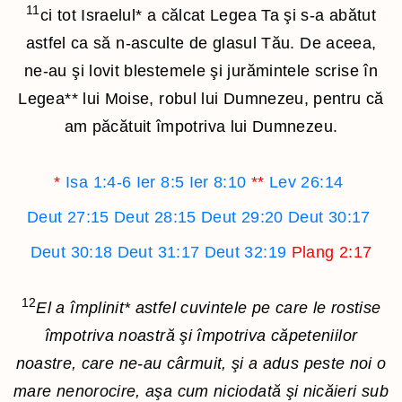
11
ci tot Israelul
*
a călcat Legea Ta şi s-a abătut
astfel ca să n-asculte de glasul Tău. De aceea,
ne-au şi lovit blestemele şi jurămintele scrise în
Legea
**
lui Moise, robul lui Dumnezeu, pentru că
am păcătuit împotriva lui Dumnezeu.
*
Isa 1:4-6
Ier 8:5
Ier 8:10
**
Lev 26:14
Deut 27:15
Deut 28:15
Deut 29:20
Deut 30:17
Deut 30:18
Deut 31:17
Deut 32:19
Plang 2:17
12
El a împlinit
*
astfel cuvintele pe care le rostise
împotriva noastră şi împotriva căpeteniilor
noastre, care ne-au cârmuit, şi a adus peste noi o
mare nenorocire, aşa cum niciodată şi nicăieri sub