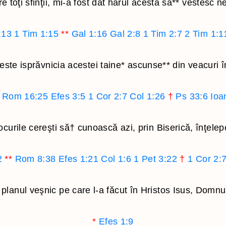
 toţi sfinţii, mi-a fost dat harul acesta să
**
vestesc ne
:13
1 Tim 1:15
**
Gal 1:16
Gal 2:8
1 Tim 2:7
2 Tim 1:1
este isprăvnicia acestei taine
*
ascunse
**
din veacuri 
Rom 16:25
Efes 3:5
1 Cor 2:7
Col 1:26
†
Ps 33:6
Ioa
ocurile cereşti să
†
cunoască azi, prin Biserică, înţele
2
**
Rom 8:38
Efes 1:21
Col 1:6
1 Pet 3:22
†
1 Cor 2:
planul veşnic pe care l-a făcut în Hristos Isus, Domnu
*
Efes 1:9