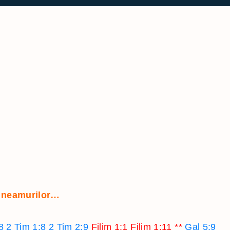
i
i
 neamurilor…
8
2 Tim 1:8
2 Tim 2:9
Filim 1:1
Filim 1:11
**
Gal 5:9