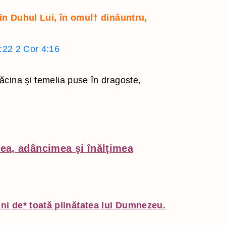
rin Duhul Lui, în omul
†
dinăuntru,
:22
2 Cor 4:16
ăcina şi temelia puse în dragoste,
ea, adâncimea şi înălţimea
ini de
*
toată plinătatea lui Dumnezeu.