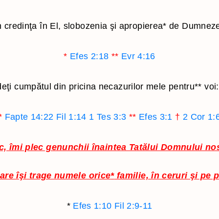
n credinţa în El, slobozenia şi apropierea
*
de Dumneze
*
Efes 2:18
**
Evr 4:16
eţi cumpătul din pricina necazurilor mele pentru
**
voi:
*
Fapte 14:22
Fil 1:14
1 Tes 3:3
**
Efes 3:1
†
2 Cor 1:
ic, îmi plec genunchii înaintea Tatălui Domnului no
are îşi trage numele orice
*
familie, în ceruri şi pe
*
Efes 1:10
Fil 2:9-11