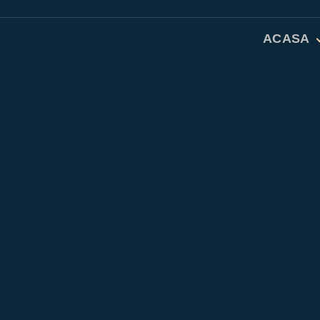
ACASA
Studiu Bib
Rugăciuni 
Dicționar 
Despre no
Contact