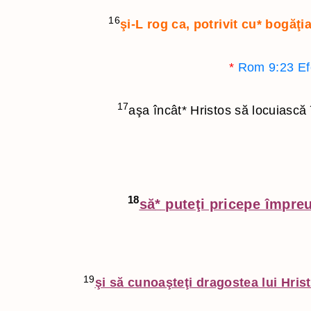
16
şi-L rog ca, potrivit cu
*
bogăţia
*
Rom 9:23
Ef
17
aşa încât
*
Hristos să locuiască î
18
să
*
puteţi pricepe împreun
19
şi să cunoaşteţi dragostea lui Hrist