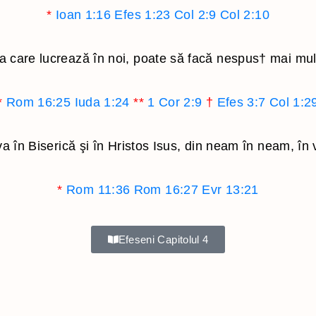
*
Ioan 1:16
Efes 1:23
Col 2:9
Col 2:10
 care lucrează în noi, poate să facă nespus
†
mai mul
*
Rom 16:25
Iuda 1:24
**
1 Cor 2:9
†
Efes 3:7
Col 1:2
va în Biserică şi în Hristos Isus, din neam în neam, în v
*
Rom 11:36
Rom 16:27
Evr 13:21
Efeseni Capitolul 4