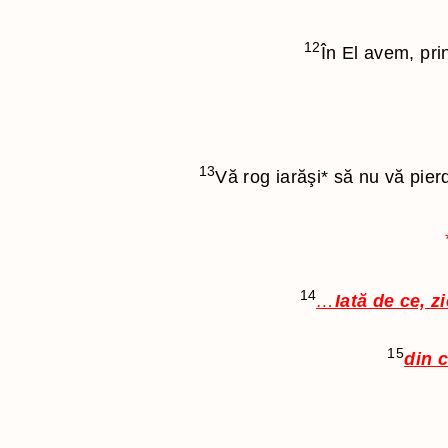
12
În El avem, pri
13
Vă rog iarăşi
*
să nu vă pierd
14
…
Iată de ce, z
15
din c