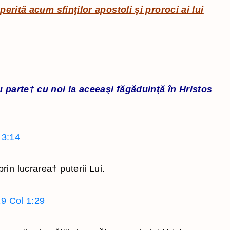
erită acum sfinţilor apostoli şi proroci ai lui
u parte
†
cu noi la aceeaşi făgăduinţă în Hristos
 3:14
prin lucrarea
†
puterii Lui.
19
Col 1:29