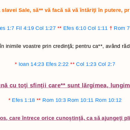
 slavei Sale, să
**
vă facă să vă întăriţi în putere, p
es 1:7
Fil 4:19
Col 1:27
**
Efes 6:10
Col 1:11
†
Rom 7
n inimile voastre prin credinţă; pentru ca
**
, având răd
*
Ioan 14:23
Efes 2:22
**
Col 1:23
Col 2:7
ă cu toţi sfinţii care
**
sunt lărgimea, lungim
*
Efes 1:18
**
Rom 10:3
Rom 10:11
Rom 10:12
os, care întrece orice cunoştinţă, ca să ajungeţi pl