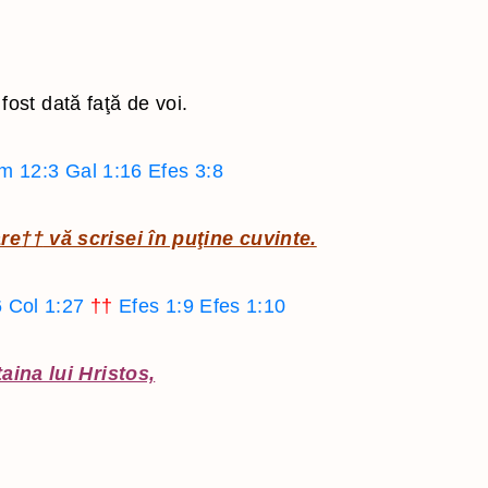
ost dată faţă de voi.
m 12:3
Gal 1:16
Efes 3:8
are
††
vă scrisei în puţine cuvinte.
6
Col 1:27
††
Efes 1:9
Efes 1:10
aina lui Hristos,