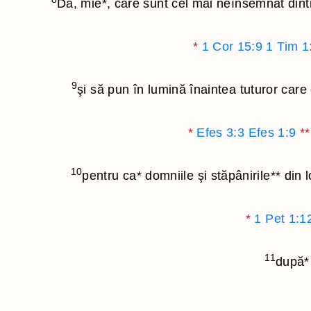
Da, mie
*
, care sunt cel mai neînsemnat dintre
*
1 Cor 15:9
1 Tim 1
9
şi să pun în lumină înaintea tuturor care 
*
Efes 3:3
Efes 1:9
**
10
pentru ca
*
domniile şi stăpânirile
**
din l
*
1 Pet 1:1
11
după
*