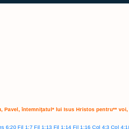
1 Imparati
Filipeni
2 Imparati
Coloseni
1 Cronici
1 Tesalonicen
2 Cronici
2 Tesalonicen
Ezra
1 Timotei
Neemia
2 Timotei
Estera
Tit
Iov
Filimon
Psalmii
1 Petru
Proverbele
Iacov
Eclesiastul
2 Petru
u, Pavel, întemniţatul
*
lui Isus Hristos pentru
**
voi,
Cantarea cantarilor
1 Ioan
Isaia
2 Ioan
es 6:20
Fil 1:7
Fil 1:13
Fil 1:14
Fil 1:16
Col 4:3
Col 4:1