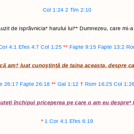
Ieremia
3 Ioan
Col 1:24
2 Tim 2:10
Plangerile lui Ieremia
Iuda
Ezechiel
Apocalipsa
auzit de isprăvnicia
*
harului lui
**
Dumnezeu, care mi-a f
Daniel
Evrei
Cor 4:1
Efes 4:7
Col 1:25
**
Fapte 9:15
Fapte 13:2
Ro
Osea
Ioel
că am
†
luat cunoştinţă de taina aceasta, despre c
Amos
Obadia
e 26:17
Fapte 26:18
**
Gal 1:12
†
Rom 16:25
Col 1:2
Iona
Mica
puteţi închipui priceperea pe care o am eu despre
*
t
Naum
Habacuc
*
1 Cor 4:1
Efes 6:19
Tefania