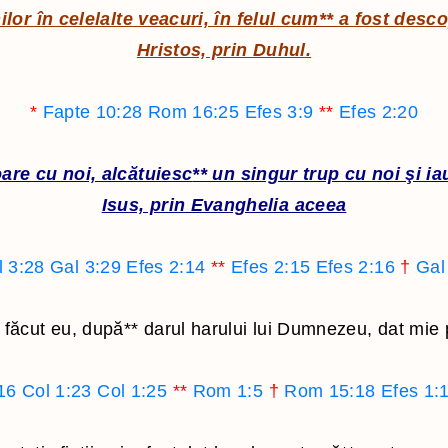
lor în celelalte veacuri, în felul cum
**
a fost descop
Hagai
Hristos, prin Duhul.
Zaharia
Maleahi
*
Fapte 10:28
Rom 16:25
Efes 3:9
**
Efes 2:20
re cu noi, alcătuiesc
**
un singur trup cu noi şi ia
Isus, prin Evanghelia aceea
l 3:28
Gal 3:29
Efes 2:14
**
Efes 2:15
Efes 2:16
†
Gal
t făcut eu, după
**
darul harului lui Dumnezeu, dat mie 
16
Col 1:23
Col 1:25
**
Rom 1:5
†
Rom 15:18
Efes 1: