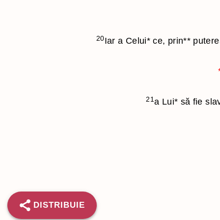
20
Iar a Celui
*
ce, prin
**
puterea
21
a Lui
*
să fie sla
DISTRIBUIE