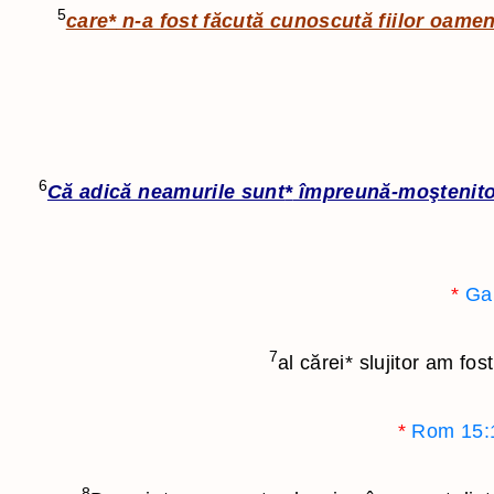
5
care
*
n-a fost făcută cunoscută fiilor oameni
6
Că adică neamurile sunt
*
împreună-moştenitoa
*
Ga
7
al cărei
*
slujitor am fos
*
Rom 15:
8