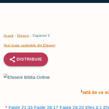
Acasă
›
Efeseni
›
Capitolul 3
Vezi toate capitolele din Efeseni
DISTRIBUIE
1
Iată de ce e
*
Fapte 21:33
Fapte 28:17
Fapte 28:20
Efes 4:1
Ef