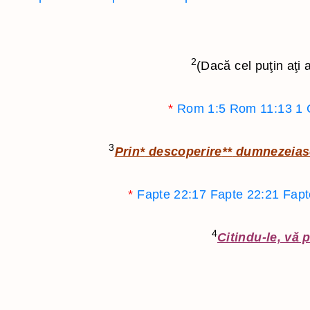
2
(Dacă cel puţin aţi 
*
Rom 1:5
Rom 11:13
1 
3
Prin
*
descoperire
**
dumnezeias
*
Fapte 22:17
Fapte 22:21
Fapt
4
Citindu-le, vă 