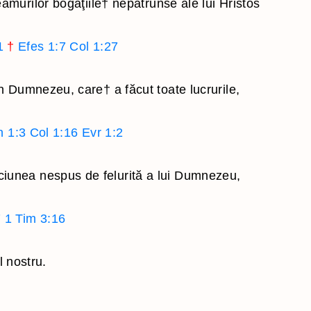
amurilor bogăţiile
†
nepătrunse ale lui Hristos
1
†
Efes 1:7
Col 1:27
în Dumnezeu, care
†
a făcut toate lucrurile,
n 1:3
Col 1:16
Evr 1:2
pciunea nespus de felurită a lui Dumnezeu,
7
1 Tim 3:16
l nostru.