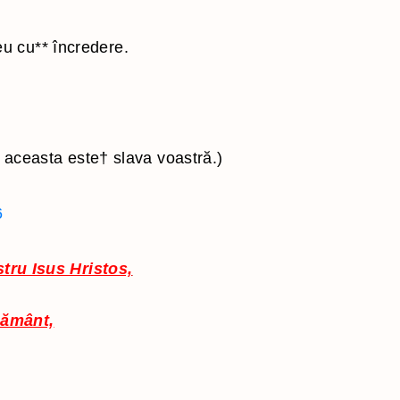
u cu
**
încredere.
 aceasta este
†
slava voastră.)
6
stru Isus Hristos,
 pământ,