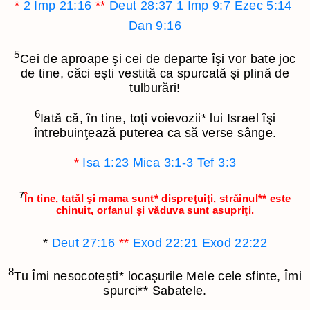
*
2 Imp 21:16
**
Deut 28:37
1 Imp 9:7
Ezec 5:14
Dan 9:16
5
Cei de aproape şi cei de departe îşi vor bate joc
de tine, căci eşti vestită ca spurcată şi plină de
tulburări!
6
Iată că, în tine, toţi voievozii
*
lui Israel îşi
întrebuinţează puterea ca să verse sânge.
*
Isa 1:23
Mica 3:1-3
Tef 3:3
7
În tine, tatăl şi mama sunt
*
dispreţuiţi, străinul
**
este
chinuit, orfanul şi văduva sunt asupriţi.
*
Deut 27:16
**
Exod 22:21
Exod 22:22
8
Tu Îmi nesocoteşti
*
locaşurile Mele cele sfinte, Îmi
spurci
**
Sabatele.