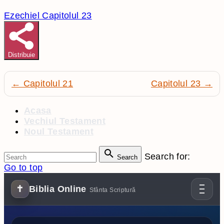
Ezechiel Capitolul 23
Distribuie
← Capitolul 21
Capitolul 23 →
Acasa
Vechiul Testament
Noul Testament
Search for:
Search
Go to top
✝
Biblia Online
Sfânta Scriptură