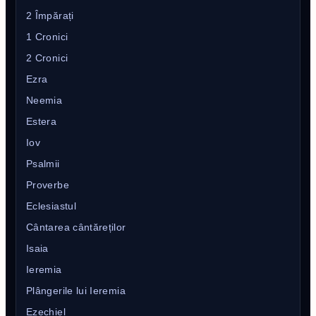
2 Împărați
1 Cronici
2 Cronici
Ezra
Neemia
Estera
Iov
Psalmii
Proverbe
Eclesiastul
Cântarea cântăreților
Isaia
Ieremia
Plângerile lui Ieremia
Ezechiel