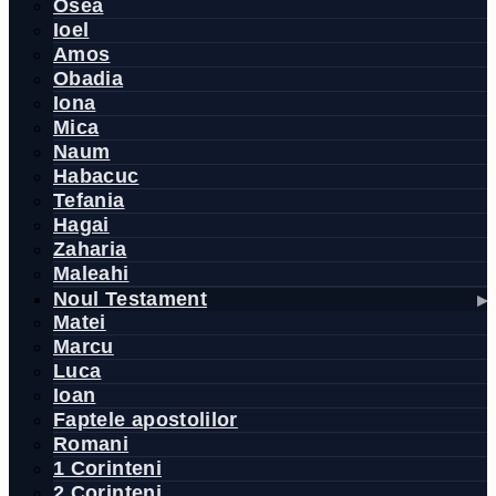
Osea
Ioel
Amos
Obadia
Iona
Mica
Naum
Habacuc
Tefania
Hagai
Zaharia
Maleahi
Noul Testament
Matei
Marcu
Luca
Ioan
Faptele apostolilor
Romani
1 Corinteni
2 Corinteni