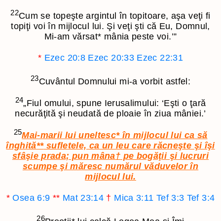
22
Cum se topeşte argintul în topitoare, aşa veţi fi
topiţi voi în mijlocul lui. Şi veţi şti că Eu, Domnul,
Mi-am vărsat
*
mânia peste voi.’”
*
Ezec 20:8
Ezec 20:33
Ezec 22:31
23
Cuvântul Domnului mi-a vorbit astfel:
24
„Fiul omului, spune Ierusalimului: ‘Eşti o ţară
necurăţită şi neudată de ploaie în ziua mâniei.’
25
Mai-marii lui uneltesc
*
în mijlocul lui ca să
înghită
**
sufletele, ca un leu care răcneşte şi îşi
sfâşie prada; pun mâna
†
pe bogăţii şi lucruri
scumpe şi măresc numărul văduvelor în
mijlocul lui.
*
Osea 6:9
**
Mat 23:14
†
Mica 3:11
Tef 3:3
Tef 3:4
26