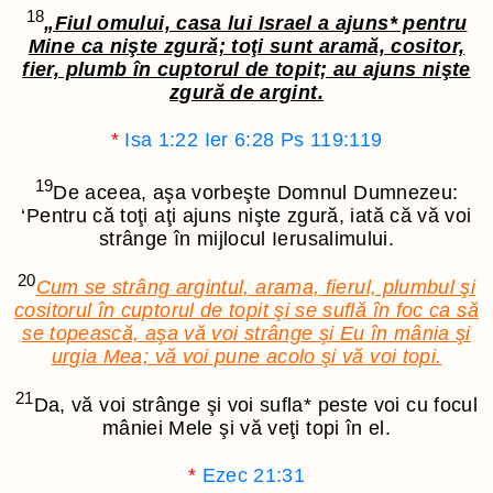
18
„Fiul omului, casa lui Israel a ajuns
*
pentru
Mine ca nişte zgură; toţi sunt aramă, cositor,
fier, plumb în cuptorul de topit; au ajuns nişte
zgură de argint.
*
Isa 1:22
Ier 6:28
Ps 119:119
19
De aceea, aşa vorbeşte Domnul Dumnezeu:
‘Pentru că toţi aţi ajuns nişte zgură, iată că vă voi
strânge în mijlocul Ierusalimului.
20
Cum se strâng argintul, arama, fierul, plumbul şi
cositorul în cuptorul de topit şi se suflă în foc ca să
se topească, aşa vă voi strânge şi Eu în mânia şi
urgia Mea; vă voi pune acolo şi vă voi topi.
21
Da, vă voi strânge şi voi sufla
*
peste voi cu focul
mâniei Mele şi vă veţi topi în el.
*
Ezec 21:31