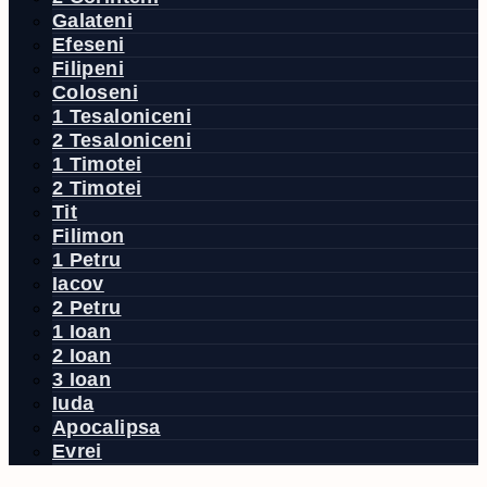
Galateni
Efeseni
Filipeni
Coloseni
1 Tesaloniceni
2 Tesaloniceni
1 Timotei
2 Timotei
Tit
Filimon
1 Petru
Iacov
2 Petru
1 Ioan
2 Ioan
3 Ioan
Iuda
Apocalipsa
Evrei