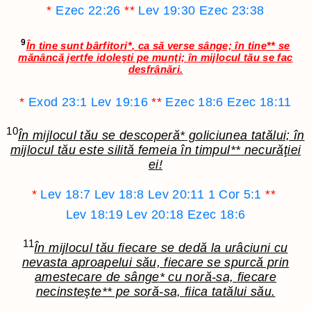
*
Ezec 22:26
**
Lev 19:30
Ezec 23:38
9
În tine sunt bârfitori
*
, ca să verse sânge; în tine
**
se
mănâncă jertfe idoleşti pe munţi; în mijlocul tău se fac
desfrânări.
*
Exod 23:1
Lev 19:16
**
Ezec 18:6
Ezec 18:11
10
În mijlocul tău se descoperă
*
goliciunea tatălui; în
mijlocul tău este silită femeia în timpul
**
necurăţiei
ei!
*
Lev 18:7
Lev 18:8
Lev 20:11
1 Cor 5:1
**
Lev 18:19
Lev 20:18
Ezec 18:6
11
În mijlocul tău fiecare se dedă la urâciuni cu
nevasta aproapelui său, fiecare se spurcă prin
amestecare de sânge
*
cu noră-sa, fiecare
necinsteşte
**
pe soră-sa, fiica tatălui său.