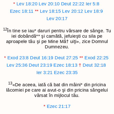
*
Lev 18:20
Lev 20:10
Deut 22:22
Ier 5:8
Ezec 18:11
**
Lev 18:15
Lev 20:12
Lev 18:9
Lev 20:17
12
În tine se iau
*
daruri pentru vărsare de sânge. Tu
iei dobândă
**
şi camătă, jefuieşti cu sila pe
aproapele tău şi pe Mine Mă
†
uiţi», zice Domnul
Dumnezeu.
*
Exod 23:8
Deut 16:19
Deut 27:25
**
Exod 22:25
Lev 25:36
Deut 23:19
Ezec 18:13
†
Deut 32:18
Ier 3:21
Ezec 23:35
13
«De aceea, iată că bat din mâini
*
din pricina
lăcomiei pe care ai avut-o şi din pricina sângelui
vărsat în mijlocul tău.
*
Ezec 21:17