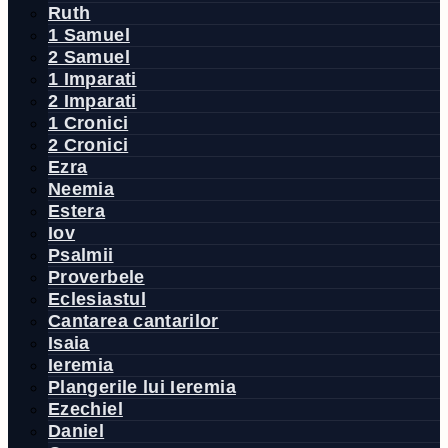
Ruth
1 Samuel
2 Samuel
1 Imparati
2 Imparati
1 Cronici
2 Cronici
Ezra
Neemia
Estera
Iov
Psalmii
Proverbele
Eclesiastul
Cantarea cantarilor
Isaia
Ieremia
Plangerile lui Ieremia
Ezechiel
Daniel