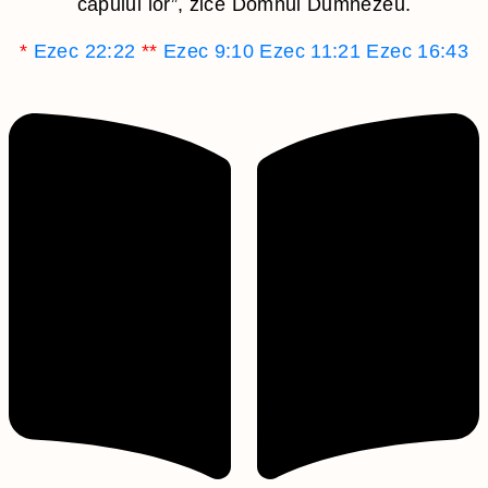
capului lor”, zice Domnul Dumnezeu.
*
Ezec 22:22
**
Ezec 9:10
Ezec 11:21
Ezec 16:43