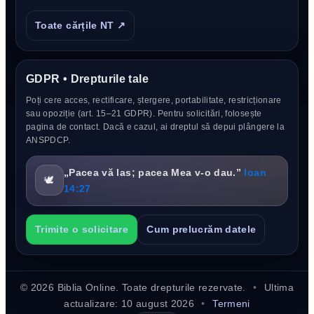
Toate cărțile NT ↗
GDPR • Drepturile tale
Poți cere acces, rectificare, ștergere, portabilitate, restricționare
sau opoziție (art. 15–21 GDPR). Pentru solicitări, folosește
pagina de contact. Dacă e cazul, ai dreptul să depui plângere la
ANSPDCP.
„Pacea vă las; pacea Mea v-o dau.”
Ioan
🕊️
14:27
Trimite o solicitare
Cum prelucrăm datele
©
2026
Biblia Online. Toate drepturile rezervate.
•
Ultima
actualizare:
10 august 2026
•
Termeni