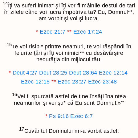
14
Îţi va suferi inima
*
şi îţi vor fi mâinile destul de tari
în zilele când voi lucra împotriva ta? Eu, Domnul
**
,
am vorbit şi voi şi lucra.
*
Ezec 21:7
**
Ezec 17:24
15
Te voi risipi
*
printre neamuri, te voi răspândi în
felurite ţări şi îţi voi nimici
**
cu desăvârşire
necurăţia din mijlocul tău.
*
Deut 4:27
Deut 28:25
Deut 28:64
Ezec 12:14
Ezec 12:15
**
Ezec 23:27
Ezec 23:48
16
Vei fi spurcată astfel de tine însăţi înaintea
neamurilor şi vei şti
*
că Eu sunt Domnul.»’”
*
Ps 9:16
Ezec 6:7
17
Cuvântul Domnului mi-a vorbit astfel: