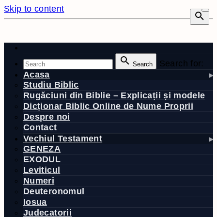
Skip to content
Search for:
Search
Acasa
Studiu Biblic
Rugăciuni din Biblie – Explicații și modele
Dicționar Biblic Online de Nume Proprii
Despre noi
Contact
Vechiul Testament
GENEZA
EXODUL
Leviticul
Numeri
Deuteronomul
Iosua
Judecatorii