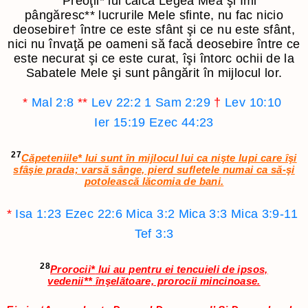
Preoţii
*
lui calcă Legea Mea şi Îmi
pângăresc
**
lucrurile Mele sfinte, nu fac nicio
deosebire
†
între ce este sfânt şi ce nu este sfânt,
nici nu învaţă pe oameni să facă deosebire între ce
este necurat şi ce este curat, îşi întorc ochii de la
Sabatele Mele şi sunt pângărit în mijlocul lor.
*
Mal 2:8
**
Lev 22:2
1 Sam 2:29
†
Lev 10:10
Ier 15:19
Ezec 44:23
27
Căpeteniile
*
lui sunt în mijlocul lui ca nişte lupi care îşi
sfâşie prada; varsă sânge, pierd sufletele numai ca să-şi
potolească lăcomia de bani.
*
Isa 1:23
Ezec 22:6
Mica 3:2
Mica 3:3
Mica 3:9-11
Tef 3:3
28
Prorocii
*
lui au pentru ei tencuieli de ipsos,
vedenii
**
înşelătoare, prorocii mincinoase.