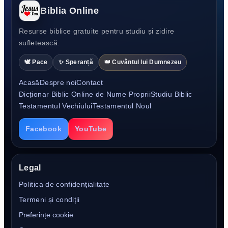
Biblia Online
Resurse biblice gratuite pentru studiu și zidire
sufletească.
🕊️ Pace
✨ Speranță
👑 Cuvântul lui Dumnezeu
Acasă
Despre noi
Contact
Dicționar Biblic Online de Nume Proprii
Studiu Biblic
Testamentul Vechiului
Testamentul Noul
Facebook
YouTube
Legal
Politica de confidențialitate
Termeni și condiții
Preferințe cookie