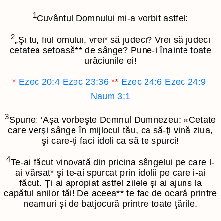
1
Cuvântul Domnului mi-a vorbit astfel:
2
„Şi tu, fiul omului, vrei
*
să judeci? Vrei să judeci
cetatea setoasă
**
de sânge? Pune-i înainte toate
urâciunile ei!
*
Ezec 20:4
Ezec 23:36
**
Ezec 24:6
Ezec 24:9
Naum 3:1
3
Spune: ‘Aşa vorbeşte Domnul Dumnezeu: «Cetate
care verşi sânge în mijlocul tău, ca să-ţi vină ziua,
şi care-ţi faci idoli ca să te spurci!
4
Te-ai făcut vinovată din pricina sângelui pe care l-
ai vărsat
*
şi te-ai spurcat prin idolii pe care i-ai
făcut. Ţi-ai apropiat astfel zilele şi ai ajuns la
capătul anilor tăi! De aceea
**
te fac de ocară printre
neamuri şi de batjocură printre toate ţările.