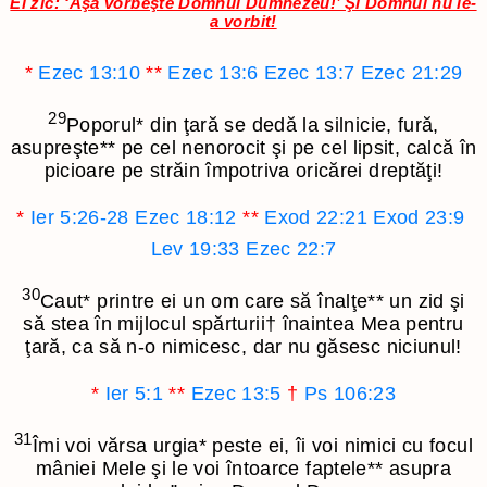
Ei zic: ‘Aşa vorbeşte Domnul Dumnezeu!’ Şi Domnul nu le-
a vorbit!
*
Ezec 13:10
**
Ezec 13:6
Ezec 13:7
Ezec 21:29
29
Poporul
*
din ţară se dedă la silnicie, fură,
asupreşte
**
pe cel nenorocit şi pe cel lipsit, calcă în
picioare pe străin împotriva oricărei dreptăţi!
*
Ier 5:26-28
Ezec 18:12
**
Exod 22:21
Exod 23:9
Lev 19:33
Ezec 22:7
30
Caut
*
printre ei un om care să înalţe
**
un zid şi
să stea în mijlocul spărturii
†
înaintea Mea pentru
ţară, ca să n-o nimicesc, dar nu găsesc niciunul!
*
Ier 5:1
**
Ezec 13:5
†
Ps 106:23
31
Îmi voi vărsa urgia
*
peste ei, îi voi nimici cu focul
mâniei Mele şi le voi întoarce faptele
**
asupra