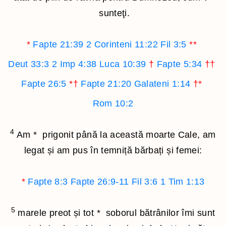
sunteţi.
*
Fapte 21:39
2 Corinteni 11:22
Fil 3:5
**
Deut 33:3
2 Imp 4:38
Luca 10:39
†
Fapte 5:34
††
Fapte 26:5
*†
Fapte 21:20
Galateni 1:14
†*
Rom 10:2
4
Am
*
prigonit până la această moarte Cale, am
legat și am pus în temniță bărbați și femei:
*
Fapte 8:3
Fapte 26:9-11
Fil 3:6
1 Tim 1:13
5
marele preot și tot
*
soborul bătrânilor îmi sunt