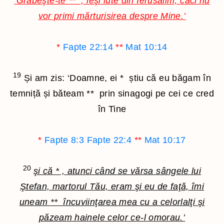
‘Grăbeşte-te
**
, ieşi iute din Ierusalim, căci nu
vor primi mărturisirea despre Mine.’
*
Fapte 22:14
**
Mat 10:14
19
Și am zis: ‘Doamne, ei
*
știu că eu băgam în
temniță și băteam
**
prin sinagogi pe cei ce cred
în Tine
*
Fapte 8:3
Fapte 22:4
**
Mat 10:17
20
şi că
*
, atunci când se vărsa sângele lui
Ştefan, martorul Tău, eram şi eu de faţă, îmi
uneam
**
încuviinţarea mea cu a celorlalţi şi
păzeam hainele celor ce-l omorau.’