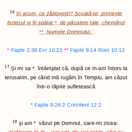
16
Şi acum, ce zăboveşti? Scoală-te, primește
botezul și fii spălat
*
de păcatele tale, chemând
**
Numele Domnului.’
*
Fapte 2:38
Evr 10:22
**
Fapte 9:14
Rom 10:13
17
Și mi sa
*
întâmplat că, după ce m-am întors la
Ierusalim, pe când mă rugăm în Templu, am căzut
într-o răpire sufletească
*
Fapte 9:26
2 Corinteni 12:2
18
şi am
*
văzut pe Domnul, care-mi zicea: