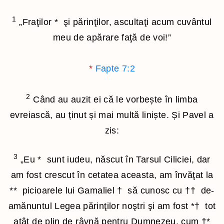
1
„Fraţilor
*
şi părinţilor, ascultaţi acum cuvântul
meu de apărare faţă de voi!”
*
Fapte 7:2
2
Când au auzit ei că le vorbește în limba
evreiască, au ținut și mai multă liniște. Și Pavel a
zis:
3
„Eu
*
sunt iudeu, născut în Tarsul Ciliciei, dar
am fost crescut în cetatea aceasta, am învăţat la
**
picioarele lui Gamaliel
†
să cunosc cu
††
de-
amănuntul Legea părinţilor noştri şi am fost
*†
tot
atât de plin de râvnă pentru Dumnezeu, cum
†*