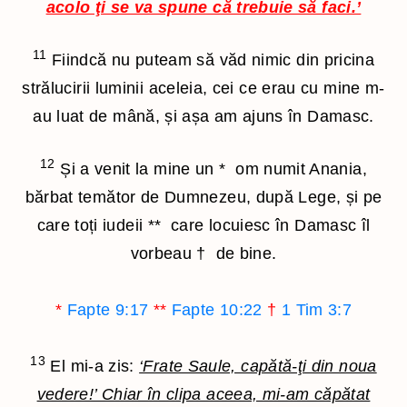
acolo ţi se va spune că trebuie să faci.’
11
Fiindcă nu puteam să văd nimic din pricina
strălucirii luminii aceleia, cei ce erau cu mine m-
au luat de mână, și așa am ajuns în Damasc.
12
Și a venit la mine un
*
om numit Anania,
bărbat temător de Dumnezeu, după Lege, și pe
care toți iudeii
**
care locuiesc în Damasc îl
vorbeau
†
de bine.
*
Fapte 9:17
**
Fapte 10:22
†
1 Tim 3:7
13
El mi-a zis:
‘Frate Saule, capătă-ţi din noua
vedere!’ Chiar în clipa aceea, mi-am căpătat