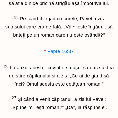
să afle din ce pricină strigău aşa împotriva lui.
25
Pe când îl legau cu curele, Pavel a zis
sutașului care era de față: „Vă
*
este îngăduit să
bateți pe un roman care nu este osândit?”
*
Fapte 16:37
26
La auzul acestor cuvinte, sutașul sa dus să dea
de știre căpitanului și a zis: „Ce ai de gând să
faci? Omul acesta este cetățean roman.”
27
Și când a venit căpitanul, a zis lui Pavel:
„Spune-mi, ești roman?” „Da”, ia răspuns el.