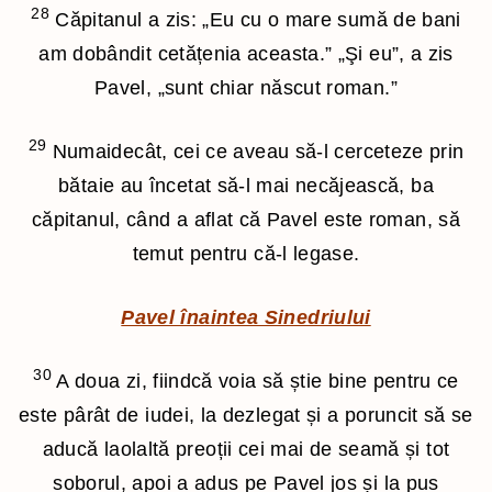
28
Căpitanul a zis: „Eu cu o mare sumă de bani
am dobândit cetățenia aceasta.” „Şi eu”, a zis
Pavel, „sunt chiar născut roman.”
29
Numaidecât, cei ce aveau să-l cerceteze prin
bătaie au încetat să-l mai necăjească, ba
căpitanul, când a aflat că Pavel este roman, să
temut pentru că-l legase.
Pavel înaintea Sinedriului
30
A doua zi, fiindcă voia să știe bine pentru ce
este pârât de iudei, la dezlegat și a poruncit să se
aducă laolaltă preoții cei mai de seamă și tot
soborul, apoi a adus pe Pavel jos și la pus