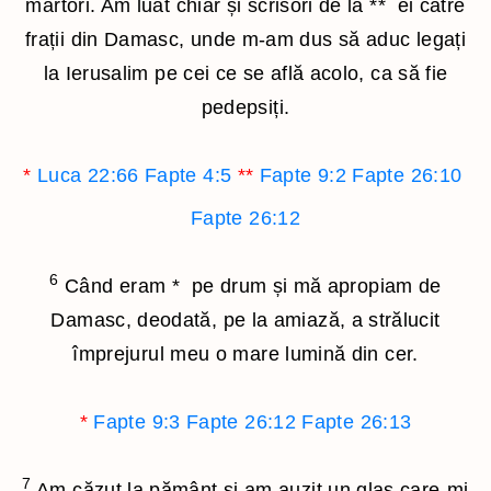
martori. Am luat chiar și scrisori de la
**
ei către
frații din Damasc, unde m-am dus să aduc legați
la Ierusalim pe cei ce se află acolo, ca să fie
pedepsiți.
*
Luca 22:66
Fapte 4:5
**
Fapte 9:2
Fapte 26:10
Fapte 26:12
6
Când eram
*
pe drum și mă apropiam de
Damasc, deodată, pe la amiază, a strălucit
împrejurul meu o mare lumină din cer.
*
Fapte 9:3
Fapte 26:12
Fapte 26:13
7
Am căzut la pământ şi am auzit un glas care-mi