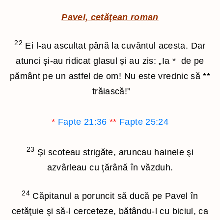
Pavel, cetăţean roman
22
Ei l-au ascultat până la cuvântul acesta. Dar
atunci și-au ridicat glasul și au zis: „Ia
*
de pe
pământ pe un astfel de om! Nu este vrednic să
**
trăiască!”
*
Fapte 21:36
**
Fapte 25:24
23
Şi scoteau strigăte, aruncau hainele şi
azvârleau cu ţărână în văzduh.
24
Căpitanul a poruncit să ducă pe Pavel în
cetăţuie şi să-l cerceteze, bătându-l cu biciul, ca