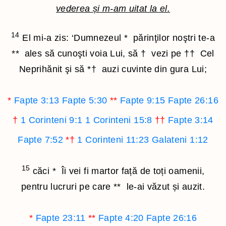
vederea și m-am uitat la el.
14
El mi-a zis: ‘Dumnezeul
*
părinţilor noştri te-a
**
ales să cunoşti voia Lui, să
†
vezi pe
††
Cel
Neprihănit şi să
*†
auzi cuvinte din gura Lui;
*
Fapte 3:13
Fapte 5:30
**
Fapte 9:15
Fapte 26:16
†
1 Corinteni 9:1
1 Corinteni 15:8
††
Fapte 3:14
Fapte 7:52
*†
1 Corinteni 11:23
Galateni 1:12
15
căci
*
Îi vei fi martor față de toți oamenii,
pentru lucruri pe care
**
le-ai văzut și auzit.
*
Fapte 23:11
**
Fapte 4:20
Fapte 26:16