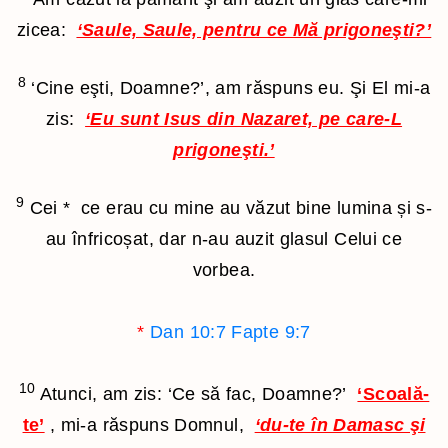
zicea:
‘Saule, Saule, pentru ce Mă prigoneşti?’
8
‘Cine eşti, Doamne?’, am răspuns eu. Şi El mi-a
zis:
‘Eu sunt Isus din Nazaret, pe care-L
prigoneşti.’
9
Cei
*
ce erau cu mine au văzut bine lumina și s-
au înfricoșat, dar n-au auzit glasul Celui ce
vorbea.
*
Dan 10:7
Fapte 9:7
10
Atunci, am zis: ‘Ce să fac, Doamne?’
‘Scoală-
te’
, mi-a răspuns Domnul,
‘du-te în Damasc şi