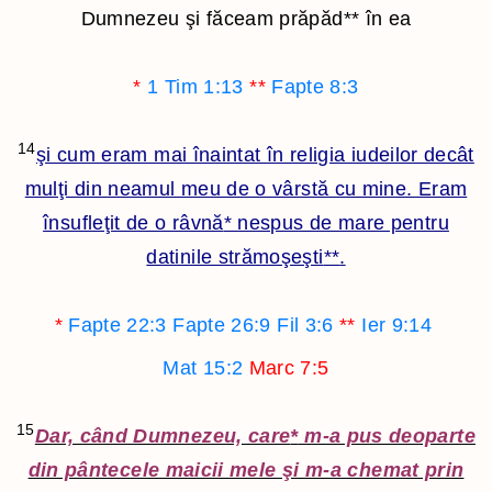
Dumnezeu şi făceam prăpăd
**
în ea
*
1 Tim 1:13
**
Fapte 8:3
14
şi cum eram mai înaintat în religia iudeilor decât
mulţi din neamul meu de o vârstă cu mine. Eram
însufleţit de o râvnă
*
nespus de mare pentru
datinile strămoşeşti
**
.
*
Fapte 22:3
Fapte 26:9
Fil 3:6
**
Ier 9:14
Mat 15:2
Marc 7:5
15
Dar, când Dumnezeu, care
*
m-a pus deoparte
din pântecele maicii mele şi m-a chemat prin