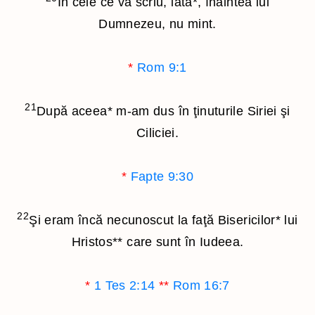
În cele ce vă scriu, iată
*
, înaintea lui
Dumnezeu, nu mint.
*
Rom 9:1
21
După aceea
*
m-am dus în ţinuturile Siriei şi
Ciliciei.
*
Fapte 9:30
22
Şi eram încă necunoscut la faţă Bisericilor
*
lui
Hristos
**
care sunt în Iudeea.
*
1 Tes 2:14
**
Rom 16:7