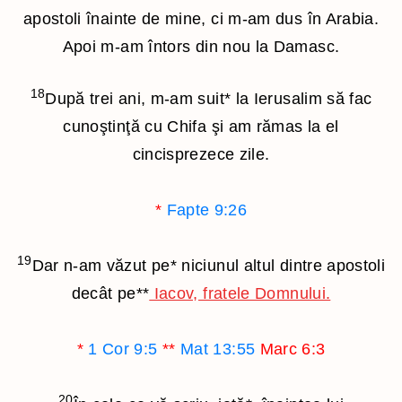
apostoli înainte de mine, ci m-am dus în Arabia.
Apoi m-am întors din nou la Damasc.
18
După trei ani, m-am suit
*
la Ierusalim să fac
cunoştinţă cu Chifa şi am rămas la el
cincisprezece zile.
*
Fapte 9:26
19
Dar n-am văzut pe
*
niciunul altul dintre apostoli
decât pe
**
Iacov, fratele Domnului.
*
1 Cor 9:5
**
Mat 13:55
Marc 6:3
20