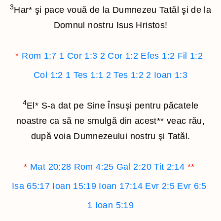
3
Har
*
şi pace vouă de la Dumnezeu Tatăl şi de la
Domnul nostru Isus Hristos!
*
Rom 1:7
1 Cor 1:3
2 Cor 1:2
Efes 1:2
Fil 1:2
Col 1:2
1 Tes 1:1
2 Tes 1:2
2 Ioan 1:3
4
El
*
S-a dat pe Sine Însuşi pentru păcatele
noastre ca să ne smulgă din acest
**
veac rău,
după voia Dumnezeului nostru şi Tatăl.
*
Mat 20:28
Rom 4:25
Gal 2:20
Tit 2:14
**
Isa 65:17
Ioan 15:19
Ioan 17:14
Evr 2:5
Evr 6:5
1 Ioan 5:19