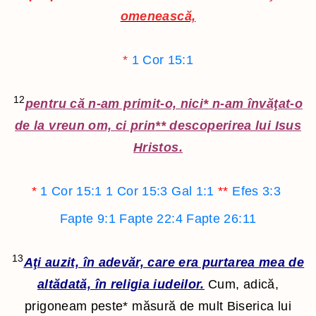
omenească,
*
1 Cor 15:1
12
pentru că n-am primit-o, nici
*
n-am învăţat-o
de la vreun om, ci prin
**
descoperirea lui Isus
Hristos.
*
1 Cor 15:1
1 Cor 15:3
Gal 1:1
**
Efes 3:3
Fapte 9:1
Fapte 22:4
Fapte 26:11
13
Aţi auzit, în adevăr, care era purtarea mea de
altădată, în religia iudeilor.
Cum, adică,
prigoneam peste
*
măsură de mult Biserica lui