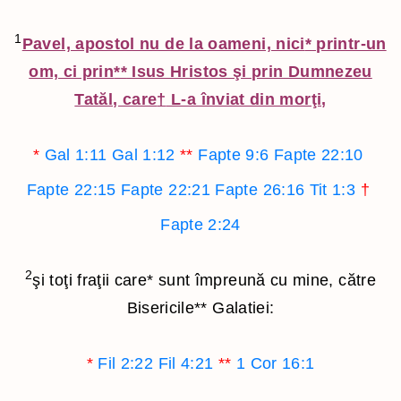
1
Pavel, apostol nu de la oameni, nici
*
printr-un
om, ci prin
**
Isus Hristos şi prin Dumnezeu
Tatăl, care
†
L-a înviat din morţi,
*
Gal 1:11
Gal 1:12
**
Fapte 9:6
Fapte 22:10
Fapte 22:15
Fapte 22:21
Fapte 26:16
Tit 1:3
†
Fapte 2:24
2
şi toţi fraţii care
*
sunt împreună cu mine, către
Bisericile
**
Galatiei:
*
Fil 2:22
Fil 4:21
**
1 Cor 16:1