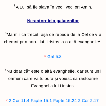
5
A Lui să fie slava în vecii vecilor! Amin.
Nestatornicia galatenilor
6
Mă mir că treceţi aşa de repede de la Cel ce v-a
chemat prin harul lui Hristos la o altă evanghelie
*
.
*
Gal 5:8
7
Nu doar că
*
este o altă evanghelie, dar sunt unii
oameni care vă tulbură şi voiesc să răstoarne
Evanghelia lui Hristos.
*
2 Cor 11:4
Fapte 15:1
Fapte 15:24
2 Cor 2:17