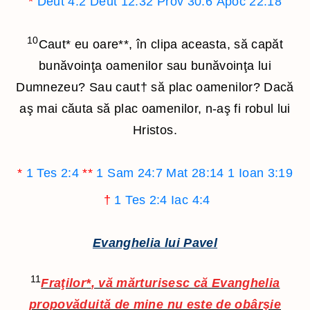
*
Deut 4:2
Deut 12:32
Prov 30:6
Apoc 22:18
10
Caut
*
eu oare
**
, în clipa aceasta, să capăt
bunăvoinţa oamenilor sau bunăvoinţa lui
Dumnezeu? Sau caut
†
să plac oamenilor? Dacă
aş mai căuta să plac oamenilor, n-aş fi robul lui
Hristos.
*
1 Tes 2:4
**
1 Sam 24:7
Mat 28:14
1 Ioan 3:19
†
1 Tes 2:4
Iac 4:4
Evanghelia lui Pavel
11
Fraţilor
*
, vă mărturisesc că Evanghelia
propovăduită de mine nu este de obârşie