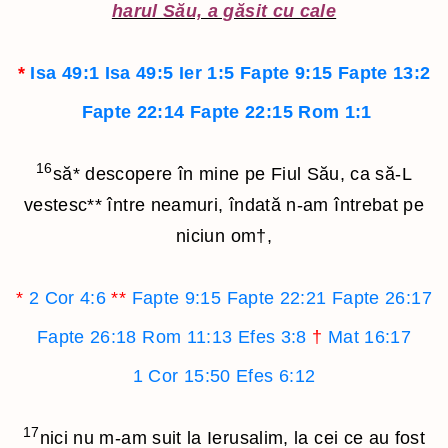
harul Său, a găsit cu cale
*
Isa 49:1
Isa 49:5
Ier 1:5
Fapte 9:15
Fapte 13:2
Fapte 22:14
Fapte 22:15
Rom 1:1
16
să
*
descopere în mine pe Fiul Său, ca să-L
vestesc
**
între neamuri, îndată n-am întrebat pe
niciun om
†
,
*
2 Cor 4:6
**
Fapte 9:15
Fapte 22:21
Fapte 26:17
Fapte 26:18
Rom 11:13
Efes 3:8
†
Mat 16:17
1 Cor 15:50
Efes 6:12
17
nici nu m-am suit la Ierusalim, la cei ce au fost