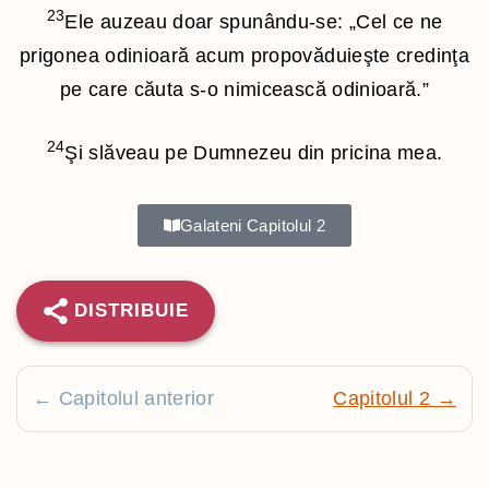
23
Ele auzeau doar spunându-se: „Cel ce ne
prigonea odinioară acum propovăduieşte credinţa
pe care căuta s-o nimicească odinioară.”
24
Şi slăveau pe Dumnezeu din pricina mea.
Galateni Capitolul 2
DISTRIBUIE
← Capitolul anterior
Capitolul 2 →