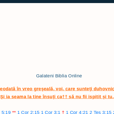
1 Imparati
Filipeni
2 Imparati
Coloseni
1 Cronici
1 Tesalonicen
2 Cronici
2 Tesalonicen
Ezra
1 Timotei
Neemia
2 Timotei
Estera
Tit
Iov
Filimon
Psalmii
1 Petru
Proverbele
Iacov
odată în vreo greşeală, voi, care sunteţi duhovnic
Eclesiastul
2 Petru
Şi ia seama la tine însuţi ca
††
să nu fii ispitit şi tu.
Cantarea cantarilor
1 Ioan
Isaia
2 Ioan
c 5:19
**
1 Cor 2:15
1 Cor 3:1
†
1 Cor 4:21
2 Tes 3:15