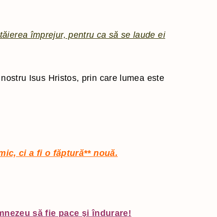
 tăierea împrejur, pentru ca să se laude ei
ostru Isus Hristos, prin care lumea este
ic, ci a fi o făptură
**
nouă.
nezeu să fie pace şi îndurare!