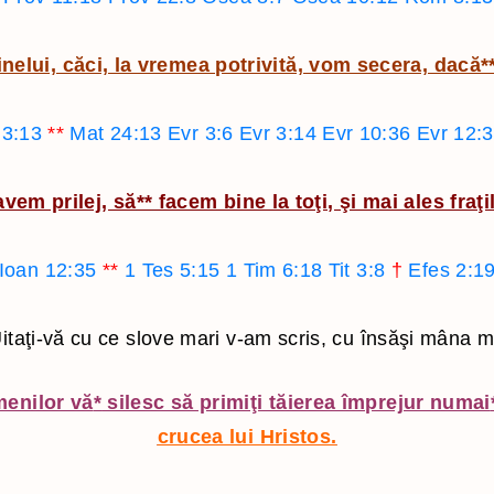
nelui, căci, la vremea potrivită, vom secera, dacă
*
 3:13
**
Mat 24:13
Evr 3:6
Evr 3:14
Evr 10:36
Evr 12:3
 avem prilej, să
**
facem bine la toţi, şi mai ales fraţi
Ioan 12:35
**
1 Tes 5:15
1 Tim 6:18
Tit 3:8
†
Efes 2:1
itaţi-vă cu ce slove mari v-am scris, cu însăşi mâna 
menilor vă
*
silesc să primiţi tăierea împrejur numai
crucea lui Hristos.