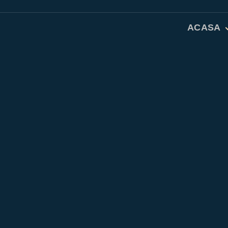
ACASA
Studiu Bib
Rugăciuni 
Dicționar 
Despre no
Contact