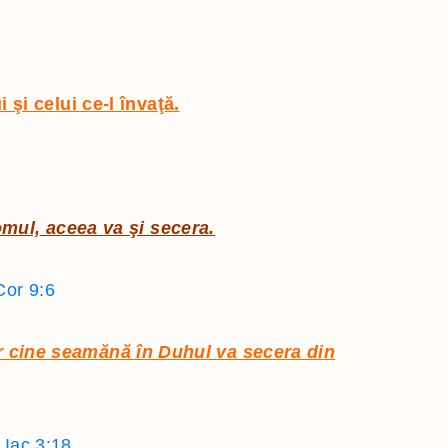
 şi celui ce-l învaţă.
ul, aceea va şi secera.
Cor 9:6
r cine seamănă în Duhul va secera din
Iac 3:18