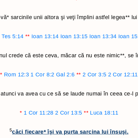
Ieremia
3 Ioan
Plangerile lui Ieremia
Iuda
-vă
*
sarcinile unii altora şi veţi împlini astfel legea
**
lui
Ezechiel
Apocalipsa
 Tes 5:14
**
Ioan 13:14
Ioan 13:15
Ioan 13:34
Ioan 15
Daniel
Evrei
Osea
ul crede că este ceva, măcar că nu este nimic
**
, se 
Ioel
Amos
*
Rom 12:3
1 Cor 8:2
Gal 2:6
**
2 Cor 3:5
2 Cor 12:11
Obadia
Iona
i atunci va avea cu ce să se laude numai în ceea ce-l pr
Mica
*
1 Cor 11:28
2 Cor 13:5
**
Luca 18:11
Naum
Habacuc
5
căci fiecare
*
îşi va purta sarcina lui însuşi.
Tefania