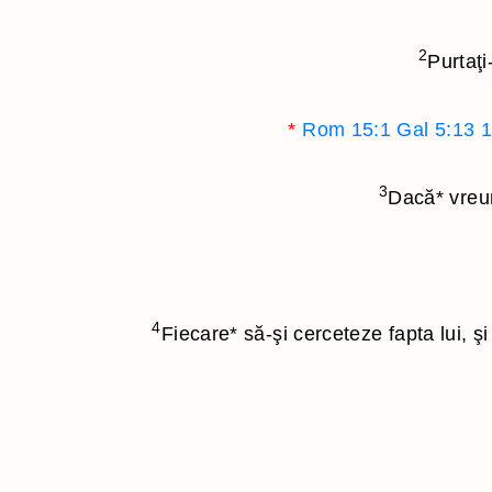
2
Purtaţi
*
Rom 15:1
Gal 5:13
1
3
Dacă
*
vreun
4
Fiecare
*
să-şi cerceteze fapta lui, ş