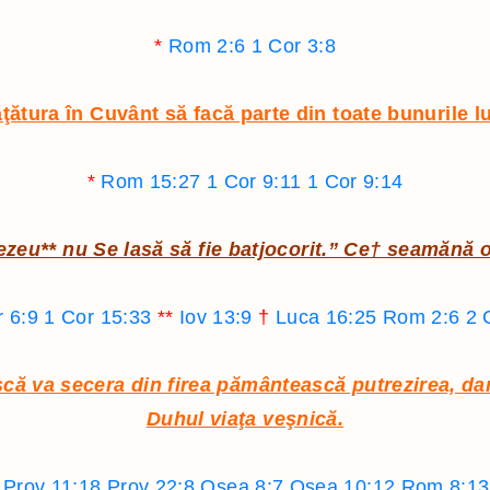
Hagai
*
Rom 2:6
1 Cor 3:8
Zaharia
Maleahi
ătura în Cuvânt să facă parte din toate bunurile lui
*
Rom 15:27
1 Cor 9:11
1 Cor 9:14
ezeu
**
nu Se lasă să fie batjocorit.” Ce
†
seamănă om
r 6:9
1 Cor 15:33
**
Iov 13:9
†
Luca 16:25
Rom 2:6
2 
că va secera din firea pământească putrezirea, da
Duhul viaţa veşnică.
Prov 11:18
Prov 22:8
Osea 8:7
Osea 10:12
Rom 8:13