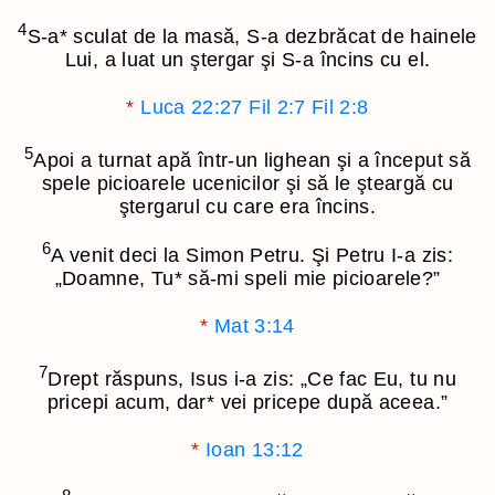
4
S-a
*
sculat de la masă, S-a dezbrăcat de hainele
Lui, a luat un ştergar şi S-a încins cu el.
*
Luca 22:27
Fil 2:7
Fil 2:8
5
Apoi a turnat apă într-un lighean şi a început să
spele picioarele ucenicilor şi să le şteargă cu
ştergarul cu care era încins.
6
A venit deci la Simon Petru. Şi Petru I-a zis:
„Doamne, Tu
*
să-mi speli mie picioarele?”
*
Mat 3:14
7
Drept răspuns, Isus i-a zis:
„Ce fac Eu, tu nu
pricepi acum, dar
*
vei pricepe după aceea.”
*
Ioan 13:12