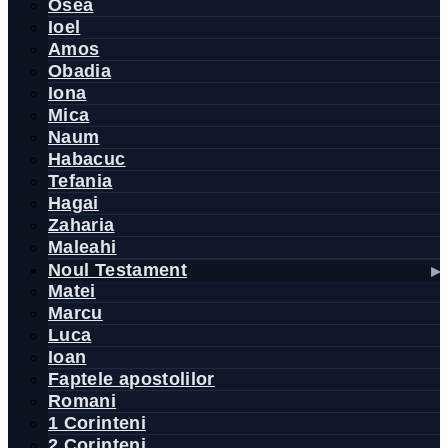
Osea
Ioel
Amos
Obadia
Iona
Mica
Naum
Habacuc
Tefania
Hagai
Zaharia
Maleahi
Noul Testament
Matei
Marcu
Luca
Ioan
Faptele apostolilor
Romani
1 Corinteni
2 Corinteni