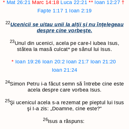
*
Mat 26:21
Marc 14:18
Luca 22:21
**
Ioan 12:27
†
Fapte 1:17
1 Ioan 2:19
22
Ucenicii se uitau unii la alţii şi nu înţelegeau
despre cine vorbeşte.
23
Unul din ucenici, acela pe care-l iubea Isus,
stătea la masă culcat
*
pe sânul lui Isus.
*
Ioan 19:26
Ioan 20:2
Ioan 21:7
Ioan 21:20
Ioan 21:24
24
Simon Petru i-a făcut semn să întrebe cine este
acela despre care vorbea Isus.
25
Şi ucenicul acela s-a rezemat pe pieptul lui Isus
şi I-a zis: „Doamne, cine este?”
26
Isus a răspuns: