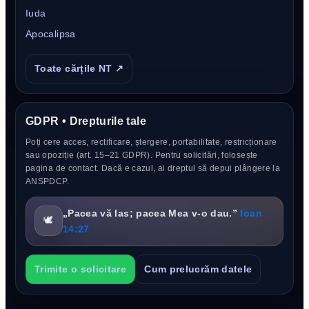
Iuda
Apocalipsa
Toate cărțile NT ↗
GDPR • Drepturile tale
Poți cere acces, rectificare, ștergere, portabilitate, restricționare
sau opoziție (art. 15–21 GDPR). Pentru solicitări, folosește
pagina de contact. Dacă e cazul, ai dreptul să depui plângere la
ANSPDCP.
„Pacea vă las; pacea Mea v-o dau.”
Ioan
🕊️
14:27
Trimite o solicitare
Cum prelucrăm datele