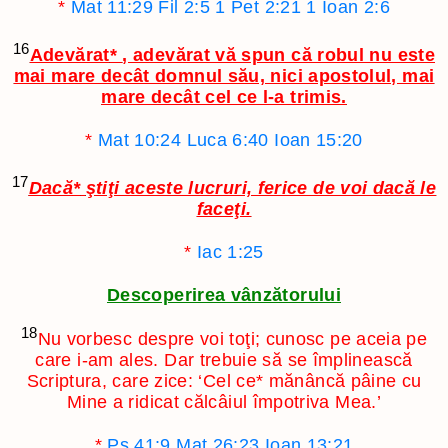
*
Mat 11:29
Fil 2:5
1 Pet 2:21
1 Ioan 2:6
16
Adevărat
*
, adevărat vă spun că robul nu este
mai mare decât domnul său, nici apostolul, mai
mare decât cel ce l-a trimis.
*
Mat 10:24
Luca 6:40
Ioan 15:20
17
Dacă
*
ştiţi aceste lucruri, ferice de voi dacă le
faceţi.
*
Iac 1:25
Descoperirea vânzătorului
18
Nu vorbesc despre voi toţi; cunosc pe aceia pe
care i-am ales. Dar trebuie să se împlinească
Scriptura, care zice: ‘Cel ce
*
mănâncă pâine cu
Mine a ridicat călcâiul împotriva Mea.’
*
Ps 41:9
Mat 26:23
Ioan 13:21