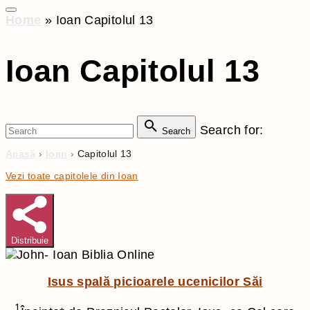
Home
»
Ioan Capitolul 13
Ioan Capitolul 13
Search for:
Search
Acasă
›
Ioan
›
Capitolul 13
Vezi toate capitolele din Ioan
Distribuie
Isus spală picioarele ucenicilor Săi
1