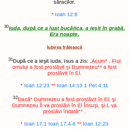
săracilor.
*
Ioan 12:6
30
Iuda, după ce a luat bucăţica, a ieşit în grabă.
Era noapte.
Iubirea frăţească
31
După ce a ieşit Iuda, Isus a zis:
„Acum
*
, Fiul
omului a fost proslăvit şi Dumnezeu
**
a fost
proslăvit în El.
*
Ioan 12:23
**
Ioan 14:13
1 Pet 4:11
32
Dacă
*
Dumnezeu a fost proslăvit în El, şi
Dumnezeu Îl va proslăvi în El Însuşi, şi-L va
proslăvi îndată
**
.
*
Ioan 17:1
Ioan 17:4-6
**
Ioan 12:23