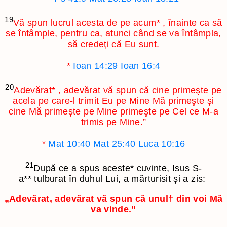
19
Vă spun lucrul acesta de pe acum
*
, înainte ca să
se întâmple, pentru ca, atunci când se va întâmpla,
să credeţi că Eu sunt.
*
Ioan 14:29
Ioan 16:4
20
Adevărat
*
, adevărat vă spun că cine primeşte pe
acela pe care-l trimit Eu pe Mine Mă primeşte şi
cine Mă primeşte pe Mine primeşte pe Cel ce M-a
trimis pe Mine.”
*
Mat 10:40
Mat 25:40
Luca 10:16
21
După ce a spus aceste
*
cuvinte, Isus S-
a
**
tulburat în duhul Lui, a mărturisit şi a zis:
„Adevărat, adevărat vă spun că unul
†
din voi Mă
va vinde.”