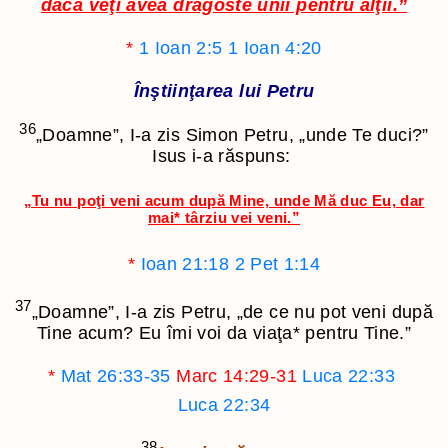
dacă veţi avea dragoste unii pentru alţii.”
*
1 Ioan 2:5
1 Ioan 4:20
Înştiinţarea lui Petru
36
„Doamne”, I-a zis Simon Petru, „unde Te duci?”
Isus i-a răspuns:
„Tu nu poţi veni acum după Mine, unde Mă duc Eu, dar
mai
*
târziu vei veni.”
*
Ioan 21:18
2 Pet 1:14
37
„Doamne”, I-a zis Petru, „de ce nu pot veni după
Tine acum? Eu îmi voi da viaţa
*
pentru Tine.”
*
Mat 26:33-35
Marc 14:29-31
Luca 22:33
Luca 22:34
38