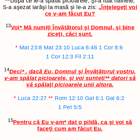
După ce le-a spălat picioarele, Şi-a luat hainele,
S-a aşezat iarăşi la masă şi le-a zis:
„Înţelegeţi voi
ce v-am făcut Eu?
13
Voi
*
Mă numiţi Învăţătorul şi Domnul, şi bine
ziceţi, căci sunt.
*
Mat 23:8
Mat 23:10
Luca 6:46
1 Cor 8:6
1 Cor 12:3
Fil 2:11
14
Deci
*
, dacă Eu, Domnul şi Învăţătorul vostru,
v-am spălat picioarele, şi voi sunteţi
**
datori să
vă spălaţi picioarele unii altora.
*
Luca 22:27
**
Rom 12:10
Gal 6:1
Gal 6:2
1 Pet 5:5
15
Pentru că Eu v-am
*
dat o pildă, ca şi voi să
faceţi cum am făcut Eu.