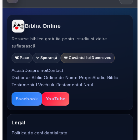
Biblia Online
Resurse biblice gratuite pentru studiu și zidire
sufletească.
🕊️ Pace
✨ Speranță
👑 Cuvântul lui Dumnezeu
Acasă
Despre noi
Contact
Dicționar Biblic Online de Nume Proprii
Studiu Biblic
Testamentul Vechiului
Testamentul Noul
Facebook
YouTube
Legal
Politica de confidențialitate