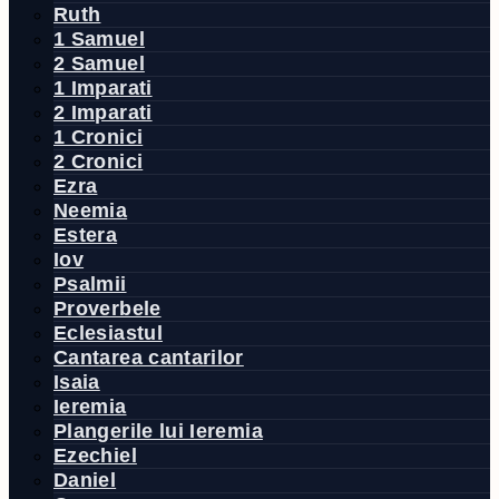
Ruth
1 Samuel
2 Samuel
1 Imparati
2 Imparati
1 Cronici
2 Cronici
Ezra
Neemia
Estera
Iov
Psalmii
Proverbele
Eclesiastul
Cantarea cantarilor
Isaia
Ieremia
Plangerile lui Ieremia
Ezechiel
Daniel