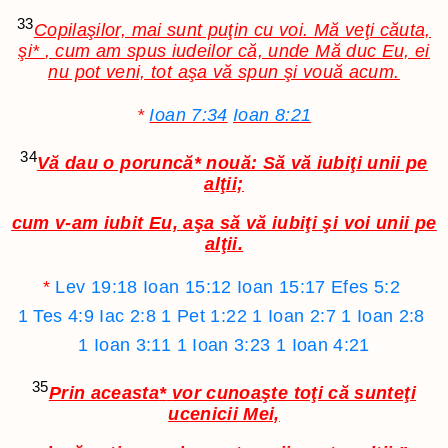
33
Copilaşilor, mai sunt puţin cu voi. Mă veţi căuta,
şi
*
, cum am spus iudeilor că, unde Mă duc Eu, ei
nu pot veni, tot aşa vă spun şi vouă acum.
*
Ioan 7:34
Ioan 8:21
34
Vă dau o poruncă
*
nouă: Să vă iubiţi unii pe
alţii;
cum v-am iubit Eu, aşa să vă iubiţi şi voi unii pe
alţii.
*
Lev 19:18
Ioan 15:12
Ioan 15:17
Efes 5:2
1 Tes 4:9
Iac 2:8
1 Pet 1:22
1 Ioan 2:7
1 Ioan 2:8
1 Ioan 3:11
1 Ioan 3:23
1 Ioan 4:21
35
Prin aceasta
*
vor cunoaşte toţi că sunteţi
ucenicii Mei,