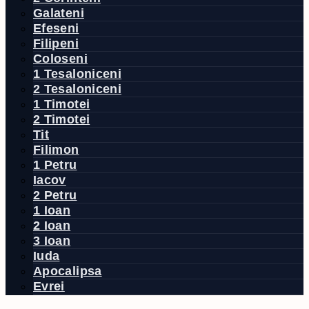
Galateni
Efeseni
Filipeni
Coloseni
1 Tesaloniceni
2 Tesaloniceni
1 Timotei
2 Timotei
Tit
Filimon
1 Petru
Iacov
2 Petru
1 Ioan
2 Ioan
3 Ioan
Iuda
Apocalipsa
Evrei