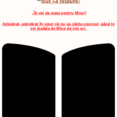
Isus i-a răspuns:
„Îţi vei da viaţa pentru Mine?
Adevărat, adevărat îţi spun că nu va cânta cocoşul, până te
vei lepăda de Mine de trei ori.