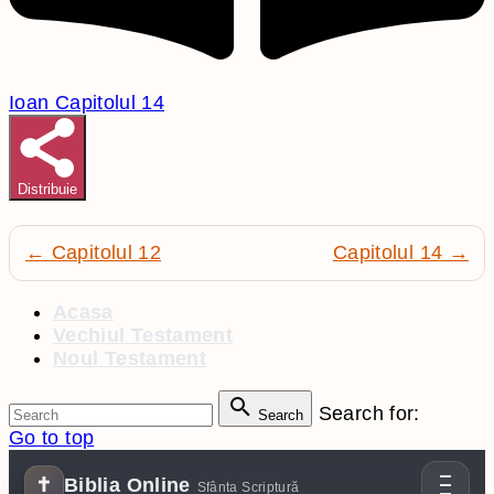
Ioan Capitolul 14
Distribuie
← Capitolul 12
Capitolul 14 →
Acasa
Vechiul Testament
Noul Testament
Search for:
Search
Go to top
✝
Biblia Online
Sfânta Scriptură