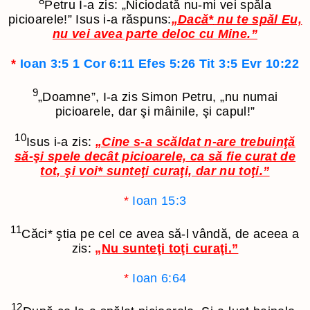
8
Petru I-a zis: „Niciodată nu-mi vei spăla
picioarele!” Isus i-a răspuns:
„Dacă
*
nu te spăl Eu,
nu vei avea parte deloc cu Mine.”
*
Ioan 3:5
1 Cor 6:11
Efes 5:26
Tit 3:5
Evr 10:22
9
„Doamne”, I-a zis Simon Petru, „nu numai
picioarele, dar şi mâinile, şi capul!”
10
Isus i-a zis:
„Cine s-a scăldat n-are trebuinţă
să-şi spele decât picioarele, ca să fie curat de
tot, şi voi
*
sunteţi curaţi, dar nu toţi.”
*
Ioan 15:3
11
Căci
*
ştia pe cel ce avea să-l vândă, de aceea a
zis:
„Nu sunteţi toţi curaţi.”
*
Ioan 6:64
12