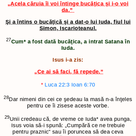
„Acela căruia îi voi întinge bucăţica şi i-o voi
da.”
Şi a întins o bucăţică şi a dat-o lui Iuda, fiul lui
Simon, Iscarioteanul.
27
Cum
*
a fost dată bucăţica, a intrat Satana în
Iuda.
Isus i-a zis:
„Ce ai să faci, fă repede.”
*
Luca 22:3
Ioan 6:70
28
Dar nimeni din cei ce şedeau la masă n-a înţeles
pentru ce îi zisese aceste vorbe.
29
Unii credeau că, de vreme ce Iuda
*
avea punga,
Isus voia să-i spună: „Cumpără ce ne trebuie
pentru praznic” sau îi poruncea să dea ceva