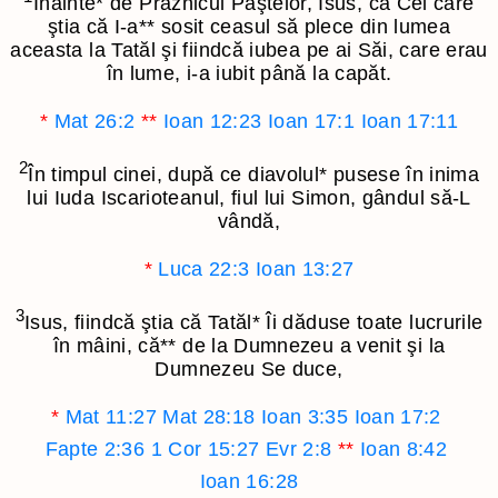
Înainte
*
de Praznicul Paştelor, Isus, ca Cel care
ştia că I-a
**
sosit ceasul să plece din lumea
aceasta la Tatăl şi fiindcă iubea pe ai Săi, care erau
în lume, i-a iubit până la capăt.
*
Mat 26:2
**
Ioan 12:23
Ioan 17:1
Ioan 17:11
2
În timpul cinei, după ce diavolul
*
pusese în inima
lui Iuda Iscarioteanul, fiul lui Simon, gândul să-L
vândă,
*
Luca 22:3
Ioan 13:27
3
Isus, fiindcă ştia că Tatăl
*
Îi dăduse toate lucrurile
în mâini, că
**
de la Dumnezeu a venit şi la
Dumnezeu Se duce,
*
Mat 11:27
Mat 28:18
Ioan 3:35
Ioan 17:2
Fapte 2:36
1 Cor 15:27
Evr 2:8
**
Ioan 8:42
Ioan 16:28