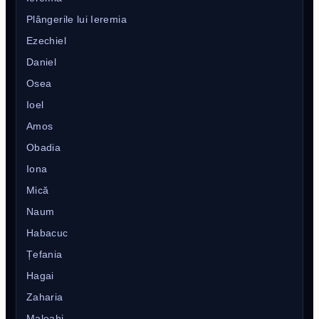
Plângerile lui Ieremia
Ezechiel
Daniel
Osea
Ioel
Amos
Obadia
Iona
Mică
Naum
Habacuc
Țefania
Hagai
Zaharia
Maleahi