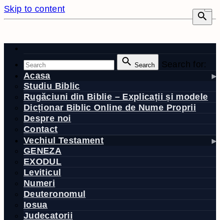
Skip to content
Search for:
Search
Acasa
Studiu Biblic
Rugăciuni din Biblie – Explicații și modele
Dicționar Biblic Online de Nume Proprii
Despre noi
Contact
Vechiul Testament
GENEZA
EXODUL
Leviticul
Numeri
Deuteronomul
Iosua
Judecatorii