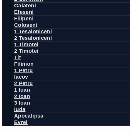
Galateni
Efeseni
Filipeni
Coloseni
1 Tesaloniceni
2 Tesaloniceni
1 Timotei
2 Timotei
Tit
Filimon
1 Petru
Iacov
2 Petru
1 Ioan
2 Ioan
3 Ioan
Iuda
Apocalipsa
Evrei