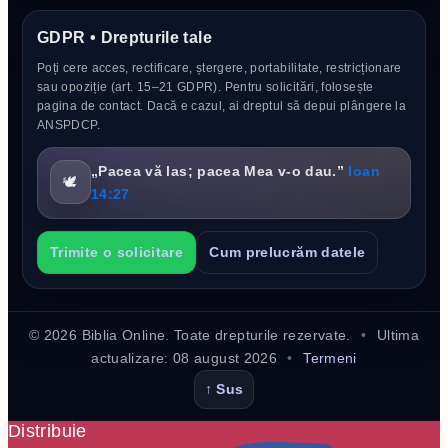
GDPR • Drepturile tale
Poți cere acces, rectificare, ștergere, portabilitate, restricționare
sau opoziție (art. 15–21 GDPR). Pentru solicitări, folosește
pagina de contact. Dacă e cazul, ai dreptul să depui plângere la
ANSPDCP.
„Pacea vă las; pacea Mea v-o dau.”
Ioan
🕊️
14:27
Trimite o solicitare
Cum prelucrăm datele
©
2026
Biblia Online. Toate drepturile rezervate.
•
Ultima
actualizare:
08 august 2026
•
Termeni
↑ Sus
Distribuie