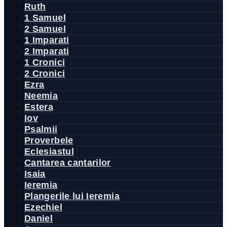
Ruth
1 Samuel
2 Samuel
1 Imparati
2 Imparati
1 Cronici
2 Cronici
Ezra
Neemia
Estera
Iov
Psalmii
Proverbele
Eclesiastul
Cantarea cantarilor
Isaia
Ieremia
Plangerile lui Ieremia
Ezechiel
Daniel