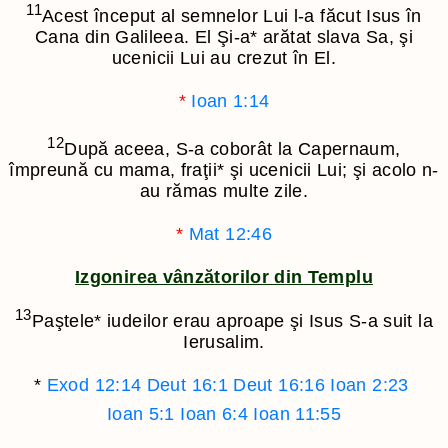
11
Acest început al semnelor Lui l-a făcut Isus în
Cana din Galileea. El Şi-a
*
arătat slava Sa, şi
ucenicii Lui au crezut în El.
*
Ioan 1:14
12
După aceea, S-a coborât la Capernaum,
împreună cu mama, fraţii
*
şi ucenicii Lui; şi acolo n-
au rămas multe zile.
*
Mat 12:46
Izgonirea vânzătorilor din Templu
13
Paştele
*
iudeilor erau aproape şi Isus S-a suit la
Ierusalim.
*
Exod 12:14
Deut 16:1
Deut 16:16
Ioan 2:23
Ioan 5:1
Ioan 6:4
Ioan 11:55