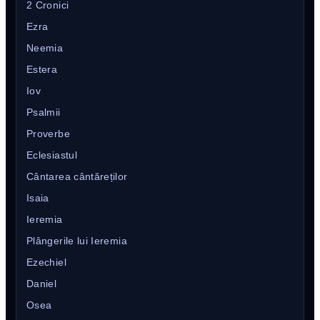
2 Cronici
Ezra
Neemia
Estera
Iov
Psalmii
Proverbe
Eclesiastul
Cântarea cântăreților
Isaia
Ieremia
Plângerile lui Ieremia
Ezechiel
Daniel
Osea