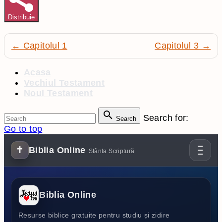
Distribuie
← Capitolul 1
Capitolul 3 →
Acasa
Vechiul Testament
Noul Testament
Search for:
Search
Go to top
✝
Biblia Online
Sfânta Scriptură
Biblia Online
Resurse biblice gratuite pentru studiu și zidire