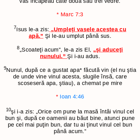
vas încăpeau câte două sau trei vedre.
*
Marc 7:3
7
Isus le-a zis:
„Umpleţi vasele acestea cu
apă.”
Şi le-au umplut până sus.
8
„Scoateţi acum”
, le-a zis El,
„şi aduceţi
nunului.”
Şi i-au adus.
9
Nunul, după ce a gustat apa
*
făcută vin (el nu ştia
de unde vine vinul acesta, slugile însă, care
scoseseră apa, ştiau), a chemat pe mire
*
Ioan 4:46
10
şi i-a zis: „Orice om pune la masă întâi vinul cel
bun şi, după ce oamenii au băut bine, atunci pune
pe cel mai puţin bun, dar tu ai ţinut vinul cel bun
până acum.”