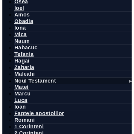
Osea
Ioel
Amos
Obadia
Iona
Mica
Naum
Habacuc
Tefania
Hagai
Zaharia
Maleahi
Noul Testament
Matei
Marcu
Luca
Ioan
Faptele apostolilor
Romani
1 Corinteni
2 Corinteni