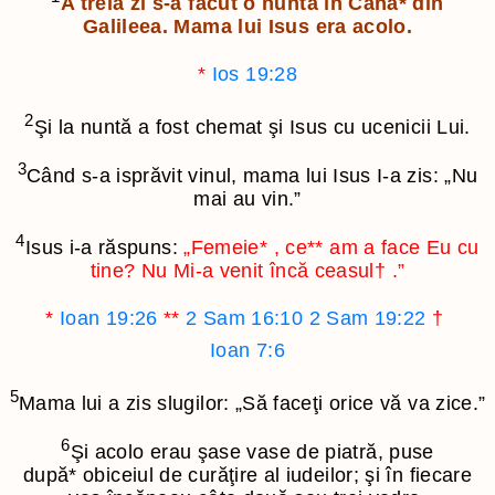
A treia zi s-a făcut o nuntă în Cana
*
din
Galileea. Mama lui Isus era acolo.
*
Ios 19:28
2
Şi la nuntă a fost chemat şi Isus cu ucenicii Lui.
3
Când s-a isprăvit vinul, mama lui Isus I-a zis: „Nu
mai au vin.”
4
Isus i-a răspuns:
„Femeie
*
, ce
**
am a face Eu cu
tine? Nu Mi-a venit încă ceasul
†
.”
*
Ioan 19:26
**
2 Sam 16:10
2 Sam 19:22
†
Ioan 7:6
5
Mama lui a zis slugilor: „Să faceţi orice vă va zice.”
6
Şi acolo erau şase vase de piatră, puse
după
*
obiceiul de curăţire al iudeilor; şi în fiecare