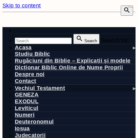
Skip to content
Search for:
Search
Acasa
Studiu Biblic
Rugăciuni din Biblie – Explicații și modele
Dicționar Biblic Online de Nume Proprii
Despre noi
Contact
Vechiul Testament
GENEZA
EXODUL
Leviticul
Numeri
Deuteronomul
Iosua
Judecatorii