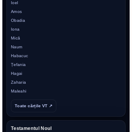
Ioel
Amos
Obadia
Iona
Mică
Naum
Habacuc
Țefania
Hagai
Zaharia
Maleahi
Toate cărțile VT ↗
Testamentul Noul