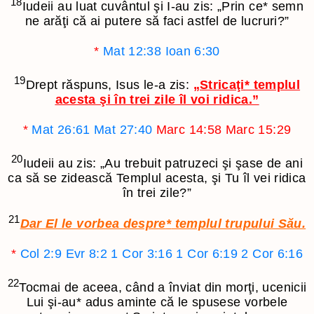
18
Iudeii au luat cuvântul şi I-au zis: „Prin ce
*
semn
ne arăţi că ai putere să faci astfel de lucruri?”
*
Mat 12:38
Ioan 6:30
19
Drept răspuns, Isus le-a zis:
„Stricaţi
*
templul
acesta şi în trei zile îl voi ridica.”
*
Mat 26:61
Mat 27:40
Marc 14:58
Marc 15:29
20
Iudeii au zis: „Au trebuit patruzeci şi şase de ani
ca să se zidească Templul acesta, şi Tu îl vei ridica
în trei zile?”
21
Dar El le vorbea despre
*
templul trupului Său.
*
Col 2:9
Evr 8:2
1 Cor 3:16
1 Cor 6:19
2 Cor 6:16
22
Tocmai de aceea, când a înviat din morţi, ucenicii
Lui şi-au
*
adus aminte că le spusese vorbele