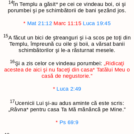
14
În Templu a găsit
*
pe cei ce vindeau boi, oi şi
porumbei şi pe schimbătorii de bani şezând jos.
*
Mat 21:12
Marc 11:15
Luca 19:45
15
A făcut un bici de ştreanguri şi i-a scos pe toţi din
Templu, împreună cu oile şi boii, a vărsat banii
schimbătorilor şi le-a răsturnat mesele.
16
Şi a zis celor ce vindeau porumbei:
„Ridicaţi
acestea de aici şi nu faceţi din casa
*
Tatălui Meu o
casă de negustorie.”
*
Luca 2:49
17
Ucenicii Lui şi-au adus aminte că este scris:
„Râvna
*
pentru casa Ta Mă mănâncă pe Mine.”
*
Ps 69:9