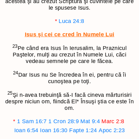
acestea şi au crezut Scriptura şi cuvintele pe care
le spusese Isus.
*
Luca 24:8
Isus şi cei ce cred în Numele Lui
23
Pe când era Isus în Ierusalim, la Praznicul
Paştelor, mulţi au crezut în Numele Lui, căci
vedeau semnele pe care le făcea.
24
Dar Isus nu Se încredea în ei, pentru că îi
cunoştea pe toţi.
25
Şi n-avea trebuinţă să-I facă cineva mărturisiri
despre niciun om, fiindcă El
*
Însuşi ştia ce este în
om.
*
1 Sam 16:7
1 Cron 28:9
Mat 9:4
Marc 2:8
Ioan 6:54
Ioan 16:30
Fapte 1:24
Apoc 2:23