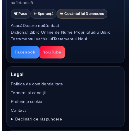
sufletească.
🕊️ Pace
✨ Speranță
👑 Cuvântul lui Dumnezeu
Acasă
Despre noi
Contact
Dicționar Biblic Online de Nume Proprii
Studiu Biblic
Testamentul Vechiului
Testamentul Noul
Facebook
YouTube
Legal
Politica de confidențialitate
Termeni și condiții
Preferințe cookie
Contact
Declinări de răspundere