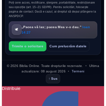
Poți cere acces, rectificare, ștergere, portabilitate, restricționare
sau opoziție (art. 15–21 GDPR). Pentru solicitări, folosește
pagina de contact. Dacă e cazul, ai dreptul să depui plângere la
ANSPDCP.
„Pacea vă las; pacea Mea v-o dau.”
Ioan
🕊️
14:27
Trimite o solicitare
Cum prelucrăm datele
©
2026
Biblia Online. Toate drepturile rezervate.
•
Ultima
actualizare:
08 august 2026
•
Termeni
↑ Sus
Distribuie