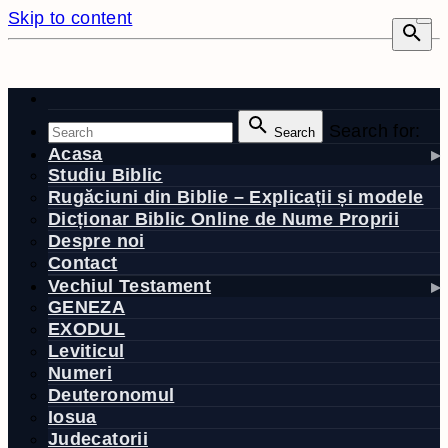
Skip to content
Search for:
Search
Acasa
Studiu Biblic
Rugăciuni din Biblie – Explicații și modele
Dicționar Biblic Online de Nume Proprii
Despre noi
Contact
Vechiul Testament
GENEZA
EXODUL
Leviticul
Numeri
Deuteronomul
Iosua
Judecatorii