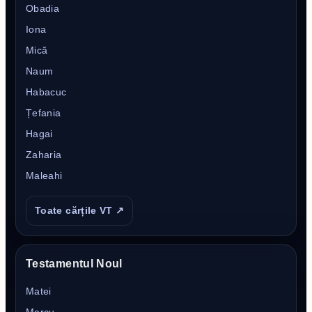
Obadia
Iona
Mică
Naum
Habacuc
Țefania
Hagai
Zaharia
Maleahi
Toate cărțile VT ↗
Testamentul Noul
Matei
Marcu