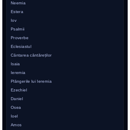
Neemia
Estera
Iov
Psalmii
Proverbe
Eclesiastul
Cântarea cântăreților
Isaia
Ieremia
Plângerile lui Ieremia
Ezechiel
Daniel
Osea
Ioel
Amos