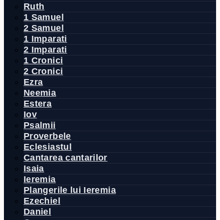
Ruth
1 Samuel
2 Samuel
1 Imparati
2 Imparati
1 Cronici
2 Cronici
Ezra
Neemia
Estera
Iov
Psalmii
Proverbele
Eclesiastul
Cantarea cantarilor
Isaia
Ieremia
Plangerile lui Ieremia
Ezechiel
Daniel