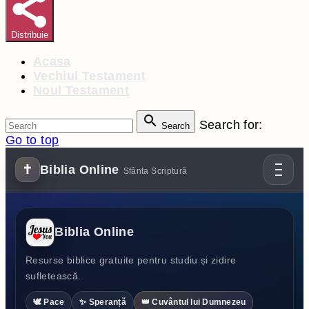
Distribuie
Acasa
Vechiul Testament
Noul Testament
Search for:
Search
Go to top
✝
Biblia Online
Sfânta Scriptură
Biblia Online
Resurse biblice gratuite pentru studiu și zidire
sufletească.
🕊️ Pace
✨ Speranță
👑 Cuvântul lui Dumnezeu