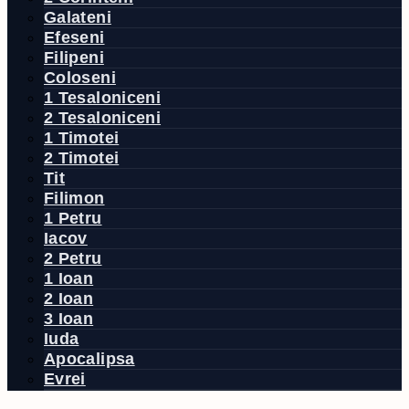
Galateni
Efeseni
Filipeni
Coloseni
1 Tesaloniceni
2 Tesaloniceni
1 Timotei
2 Timotei
Tit
Filimon
1 Petru
Iacov
2 Petru
1 Ioan
2 Ioan
3 Ioan
Iuda
Apocalipsa
Evrei