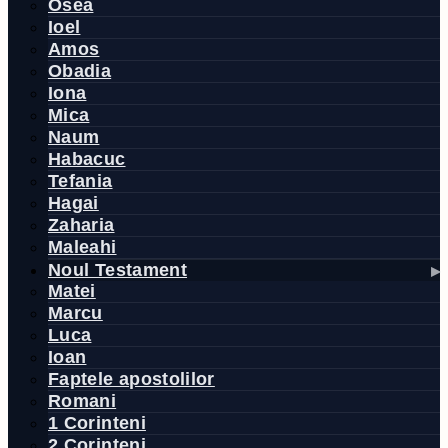
Osea
Ioel
Amos
Obadia
Iona
Mica
Naum
Habacuc
Tefania
Hagai
Zaharia
Maleahi
Noul Testament
Matei
Marcu
Luca
Ioan
Faptele apostolilor
Romani
1 Corinteni
2 Corinteni