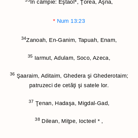
33
În câmpie: Eştaol
*
, Ţorea, Aşna,
*
Num 13:23
34
Zanoah, En-Ganim, Tapuah, Enam,
35
Iarmut, Adulam, Soco, Azeca,
36
Şaaraim, Aditaim, Ghedera şi Ghederotaim;
patruzeci de cetăţi şi satele lor.
37
Ţenan, Hadaşa, Migdal-Gad,
38
Dilean, Mițpe, Iocteel
*
,