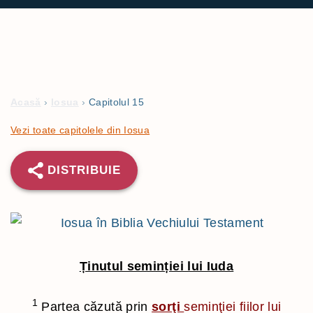
Acasă
›
Iosua
›
Capitolul 15
Vezi toate capitolele din Iosua
DISTRIBUIE
Ținutul seminției lui Iuda
1
Partea căzută prin
sorţi
seminţiei fiilor lui