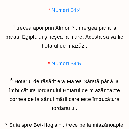
*
Numeri 34:4
4
trecea apoi prin Aţmon
*
, mergea până la
pârâul Egiptului şi ieşea la mare. Acesta să vă fie
hotarul de miazăzi.
*
Numeri 34:5
5
Hotarul de răsărit era Marea Sărată până la
îmbucătura Iordanului.Hotarul de miazănoapte
pornea de la sânul mării care este îmbucătura
Iordanului.
6
Suia spre Bet-Hogla
*
, trece pe la miazănoapte