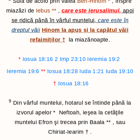
Suia de acolo prin valea
Ben-Hinom
*
, înspre
miazăzi de
Iebus
**
,
care este Ierusalimul,
apoi
se ridică până în vârful muntelui,
care este în
dreptul văii
Hinom la apus și la capătul văii
refaimiților
†
la miazănoapte.
*
Iosua 18:16
2 Imp 23:10
Ieremia 19:2
Ieremia 19:6
**
Iosua 18:28
Iuda 1:21
Iuda 19:10
†
Iosua 18:16
9
Din vârful muntelui, hotarul se întinde până la
izvorul apelor
*
Neftoah, ieşea la cetăţile
muntelui Efron şi trecea prin Baala
**
, sau
Chiriat-Iearim
†
.