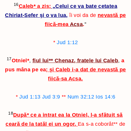
16
Caleb
*
a zis:
„Celui ce va bate cetatea
Chiriat-Sefer şi o va lua,
îi voi da de
nevastă pe
fiică-mea
Acsa
.
”
*
Jud 1:12
17
Otniel
*
,
fiul lui
**
Chenaz, fratele lui Caleb
,
a
pus mâna pe ea;
şi Caleb i-a dat de nevastă pe
fiică-sa Acsa.
*
Jud 1:13
Jud 3:9
**
Num 32:12
Ios 14:6
18
După
*
ce a intrat ea la Otniel, l-a sfătuit să
ceară de la tatăl ei un ogor.
Ea s-a coborât
**
de