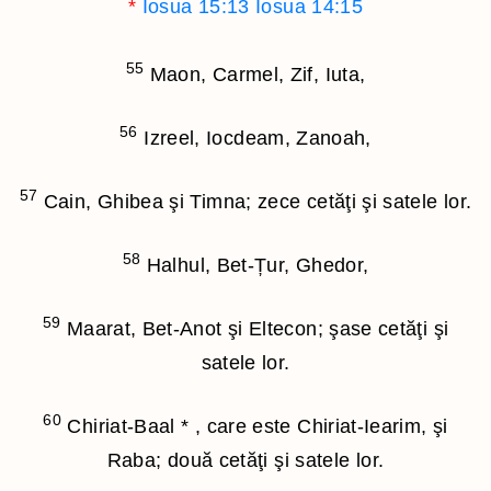
*
Iosua 15:13
Iosua 14:15
55
Maon, Carmel, Zif, Iuta,
56
Izreel, Iocdeam, Zanoah,
57
Cain, Ghibea şi Timna; zece cetăţi şi satele lor.
58
Halhul, Bet-Țur, Ghedor,
59
Maarat, Bet-Anot şi Eltecon; şase cetăţi şi
satele lor.
60
Chiriat-Baal
*
, care este Chiriat-Iearim, şi
Raba; două cetăţi şi satele lor.