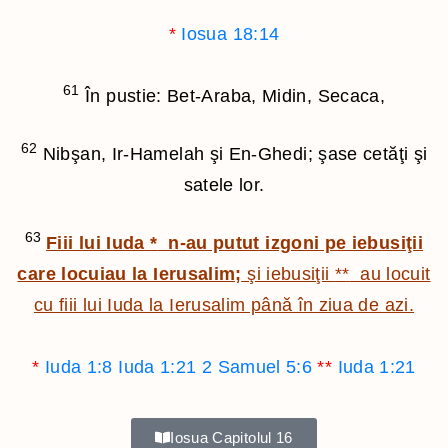
*
Iosua 18:14
61
În pustie: Bet-Araba, Midin, Secaca,
62
Nibşan, Ir-Hamelah şi En-Ghedi; şase cetăţi şi
satele lor.
63
Fiii lui Iuda
*
n-au putut izgoni pe iebusiţii
care locuiau la Ierusalim;
şi iebusiţii
**
au locuit
cu fiii lui Iuda la Ierusalim până în ziua de azi.
*
Iuda 1:8
Iuda 1:21
2 Samuel 5:6
**
Iuda 1:21
Iosua Capitolul 16