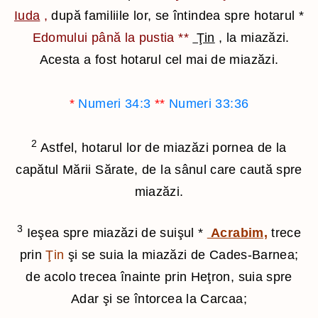
Iuda
,
după familiile lor, se întindea spre hotarul
*
Edomului până la pustia
**
Ţin
, la miazăzi.
Acesta a fost hotarul cel mai de miazăzi.
*
Numeri 34:3
**
Numeri 33:36
2
Astfel, hotarul lor de miazăzi pornea de la
capătul Mării Sărate, de la sânul care caută spre
miazăzi.
3
Ieşea spre miazăzi de suişul
*
Acrabim,
trece
prin
Ţin
şi se suia la miazăzi de Cades-Barnea;
de acolo trecea înainte prin Heţron, suia spre
Adar şi se întorcea la Carcaa;