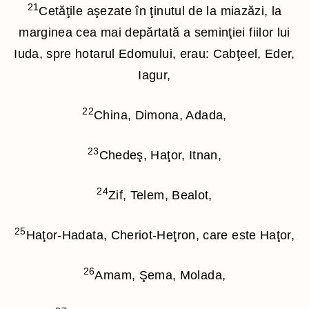
21
Cetăţile aşezate în ţinutul de la miazăzi, la
marginea cea mai depărtată a seminţiei fiilor lui
Iuda, spre hotarul Edomului, erau: Cabţeel, Eder,
Iagur,
22
China, Dimona, Adada,
23
Chedeş, Haţor, Itnan,
24
Zif, Telem, Bealot,
25
Haţor-Hadata, Cheriot-Heţron, care este Haţor,
26
Amam, Şema, Molada,