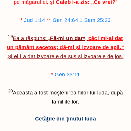
pe măgarul ei, ş
i Caleb i-a zis: „Ce vrei?
”
*
Jud 1:14
**
Gen 24:64
1 Sam 25:23
19
Ea a răspuns: „
Fă-mi un dar
*
,
căci mi-ai dat
un pământ secetos; dă-mi şi izvoare de apă.”
Şi el i-a dat izvoarele de sus şi izvoarele de jos.
*
Gen 33:11
20
Aceasta a fost moştenirea fiilor lui Iuda, după
familiile lor.
Cetăţile din ţinutul Iuda