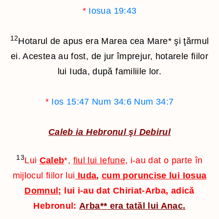
*
Iosua 19:43
12
Hotarul de apus era Marea cea Mare
*
şi ţărmul
ei. Acestea au fost, de jur împrejur, hotarele fiilor
lui Iuda, după familiile lor.
*
Ios 15:47
Num 34:6
Num 34:7
Caleb ia Hebronul şi Debirul
13
Lui
Caleb
*
,
fiul lui Iefune
, i-au dat o parte în
mijlocul fiilor lui
Iuda
,
cum poruncise lui Iosua
Domnul;
lui i-au dat Chiriat-Arba, adică
Hebronul:
Arba
**
era tatăl lui Anac.