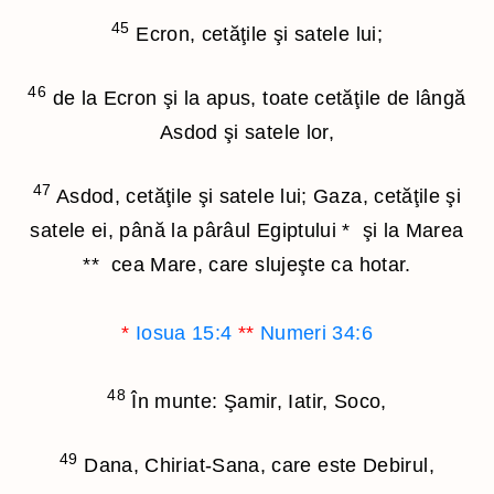
45
Ecron, cetăţile şi satele lui;
46
de la Ecron şi la apus, toate cetăţile de lângă
Asdod şi satele lor,
47
Asdod, cetăţile şi satele lui; Gaza, cetăţile şi
satele ei, până la pârâul Egiptului
*
şi la Marea
**
cea Mare, care slujeşte ca hotar.
*
Iosua 15:4
**
Numeri 34:6
48
În munte: Şamir, Iatir, Soco,
49
Dana, Chiriat-Sana, care este Debirul,