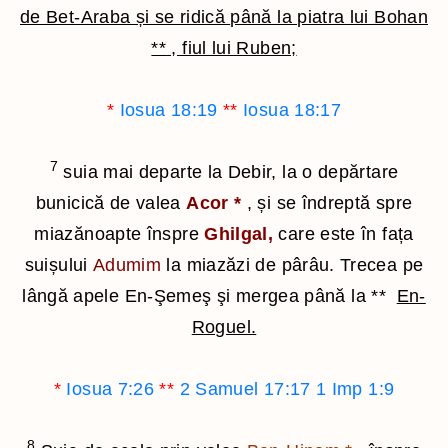
de Bet-Araba și se ridică până la piatra lui Bohan
**
, fiul lui Ruben;
*
Iosua 18:19
**
Iosua 18:17
7
suia mai departe la Debir, la o depărtare
bunicică de valea
Acor
*
, și se îndreptă spre
miazănoapte înspre
Ghilgal,
care este în fața
suișului
Adumim
la miazăzi de pârâu. Trecea pe
lângă apele En-Şemeş şi mergea până la
**
En-
Roguel.
*
Iosua 7:26
**
2 Samuel 17:17
1 Imp 1:9
8