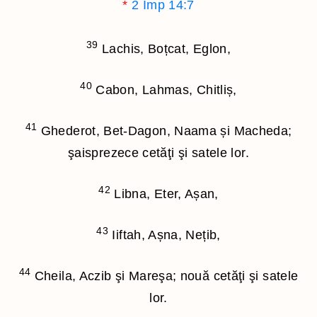
*
2 Imp 14:7
39
Lachis, Boțcat, Eglon,
40
Cabon, Lahmas, Chitliș,
41
Ghederot, Bet-Dagon, Naama și Macheda;
şaisprezece cetăţi şi satele lor.
42
Libna, Eter, Așan,
43
Iiftah, Așna, Nețib,
44
Cheila, Aczib şi Mareşa; nouă cetăţi şi satele
lor.