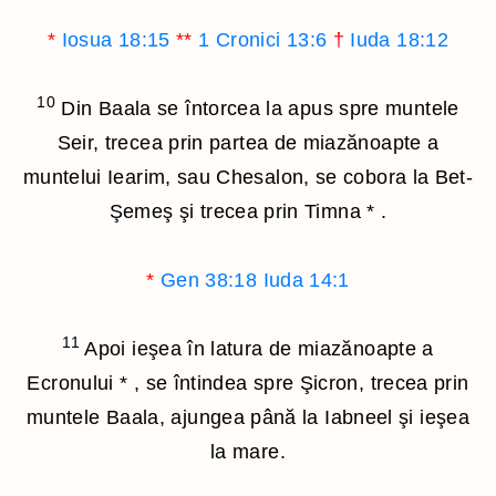
*
Iosua 18:15
**
1 Cronici 13:6
†
Iuda 18:12
10
Din Baala se întorcea la apus spre muntele
Seir, trecea prin partea de miazănoapte a
muntelui Iearim, sau Chesalon, se cobora la Bet-
Şemeş şi trecea prin Timna
*
.
*
Gen 38:18
Iuda 14:1
11
Apoi ieşea în latura de miazănoapte a
Ecronului
*
, se întindea spre Şicron, trecea prin
muntele Baala, ajungea până la Iabneel şi ieşea
la mare.