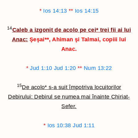
*
Ios 14:13
**
Ios 14:15
14
Caleb a izgonit de acolo pe cei
*
trei fii ai lui
Anac:
Şeşai
**
, Ahiman şi Talmai, copiii lui
Anac.
*
Jud 1:10
Jud 1:20
**
Num 13:22
15
De acolo
*
s-a suit împotriva locuitorilor
Debirului: Debirul se numea mai înainte Chiriat-
Sefer.
*
Ios 10:38
Jud 1:11