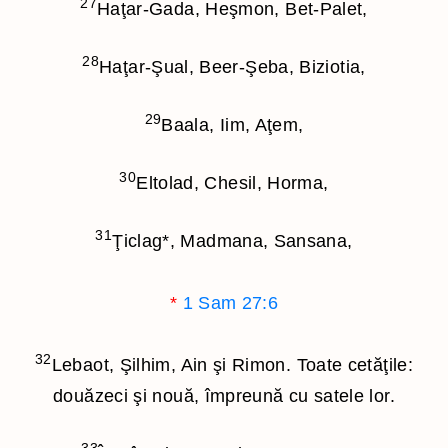
27
Haţar-Gada, Heşmon, Bet-Palet,
28
Haţar-Şual, Beer-Şeba, Biziotia,
29
Baala, Iim, Aţem,
30
Eltolad, Chesil, Horma,
31
Ţiclag
*
, Madmana, Sansana,
*
1 Sam 27:6
32
Lebaot, Şilhim, Ain şi Rimon. Toate cetăţile:
douăzeci şi nouă, împreună cu satele lor.