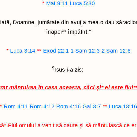
*
Mat 9:11
Luca 5:30
Hagai
Zaharia
 „Iată, Doamne, jumătate din avuţia mea o dau săracilo
Maleahi
înapoi
**
împătrit.”
*
Luca 3:14
**
Exod 22:1
1 Sam 12:3
2 Sam 12:6
9
Isus i-a zis:
trat mântuirea în casa aceasta, căci şi
*
el este fiul
*
*
Rom 4:11
Rom 4:12
Rom 4:16
Gal 3:7
**
Luca 13:1
că
*
Fiul omului a venit să caute şi să mântuiască ce er