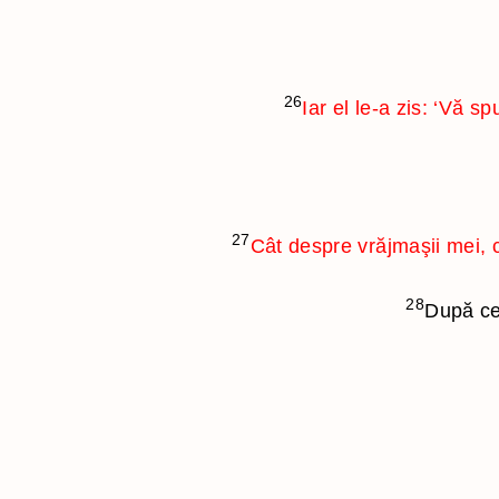
26
Iar el le-a zis: ‘Vă s
27
Cât despre vrăjmaşii mei, c
28
După ce 