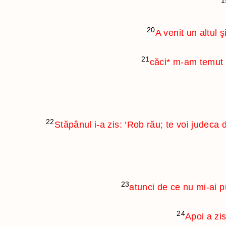
1
20
A venit un altul ş
21
căci
*
m-am temut d
22
Stăpânul i-a zis: ‘Rob rău; te voi judeca
23
atunci de ce nu mi-ai p
24
Apoi a zis