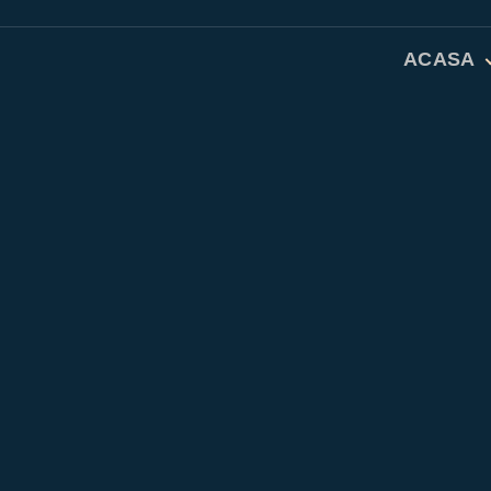
ACASA
Studiu Bib
Rugăciuni 
Dicționar 
Despre no
Contact