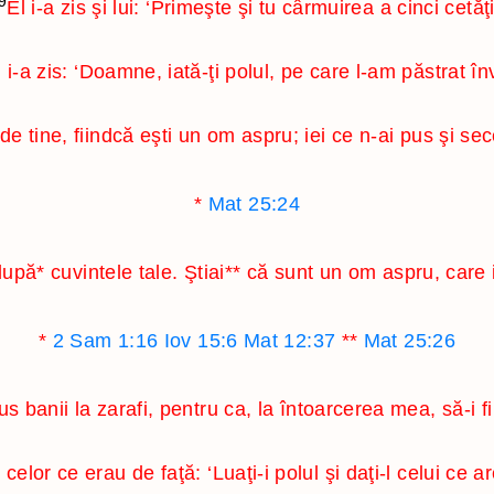
9
El i-a zis şi lui: ‘Primeşte şi tu cârmuirea a cinci cetăţi
i i-a zis: ‘Doamne, iată-ţi polul, pe care l-am păstrat înv
e tine, fiindcă eşti un om aspru; iei ce n-ai pus şi sec
*
Mat 25:24
 după
*
cuvintele tale. Ştiai
**
că sunt un om aspru, care
*
2 Sam 1:16
Iov 15:6
Mat 12:37
**
Mat 25:26
us banii la zarafi, pentru ca, la întoarcerea mea, să-i 
 celor ce erau de faţă: ‘Luaţi-i polul şi daţi-l celui ce ar