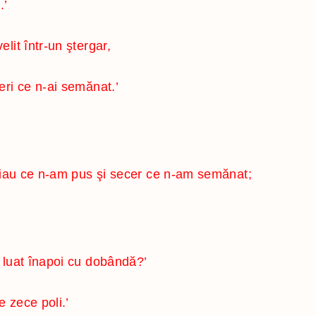
.’
elit într-un ştergar,
eri ce n-ai semănat.’
 iau ce n-am pus şi secer ce n-am semănat;
fi luat înapoi cu dobândă?’
e zece poli.’