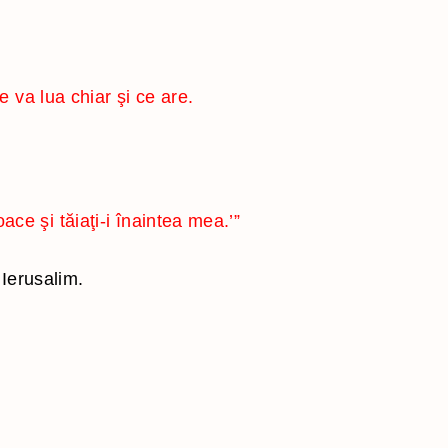
e va lua chiar şi ce are.
ce şi tăiaţi-i înaintea mea.’”
 Ierusalim.