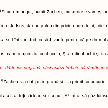
Ieremia
3 Ioan
2
Şi un om bogat, numit Zacheu, mai-marele vameşilor
Plangerile lui Ieremia
Iuda
Ezechiel
Apocalipsa
e este Isus, dar nu putea din pricina norodului, căci 
Daniel
Evrei
Osea
 s-a suit într-un dud ca să-L vadă, pentru că pe drumul
Ioel
us, când a ajuns la locul acela, Şi-a ridicat ochii şi i-a 
Amos
Obadia
, dă-te jos degrabă, căci astăzi trebuie să rămân în c
Iona
Mica
6
Zacheu s-a dat jos în grabă şi L-a primit cu bucurie.
Naum
 acesta, toţi cârteau şi ziceau: „A
*
intrat să găzduias
Habacuc
Tefania