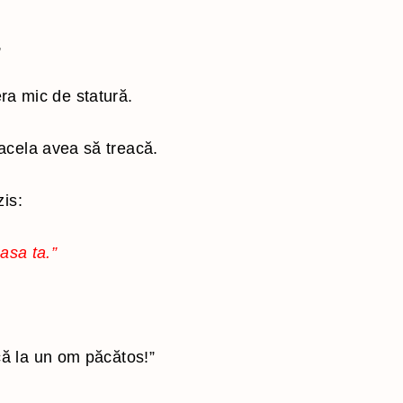
,
era mic de statură.
 acela avea să treacă.
zis:
asa ta.”
că la un om păcătos!”