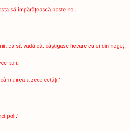
cesta să împărăţească peste noi.’
ii, ca să vadă cât câştigase fiecare cu ei din negoţ.
ce poli.’
 cârmuirea a zece cetăţi.’
ci poli.’