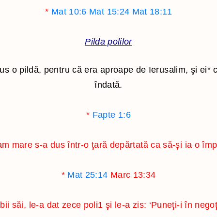
*
Mat 10:6
Mat 15:24
Mat 18:11
Pilda polilor
us o pildă, pentru că era aproape de Ierusalim, şi ei
*
c
îndată.
*
Fapte 1:6
 mare s-a dus într-o ţară depărtată ca să-şi ia o împă
*
Mat 25:14
Marc 13:34
ii săi, le-a dat zece poli
1
şi le-a zis: ‘Puneţi-i în neg