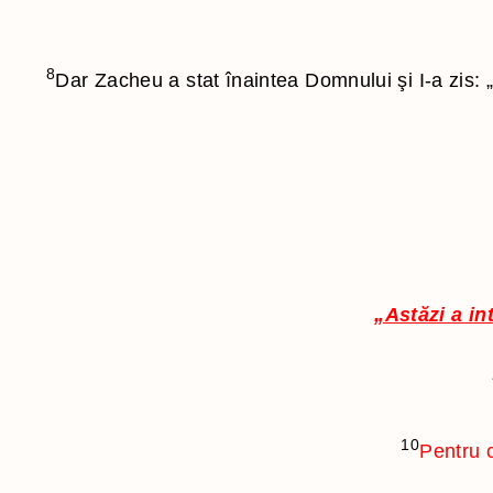
8
Dar Zacheu a stat înaintea Domnului şi I-a zis:
„Astăzi a in
10
Pentru 