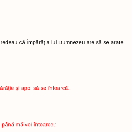
redeau că Împărăţia lui Dumnezeu are să se arate
răţie şi apoi să se întoarcă.
oţ până mă voi întoarce.’