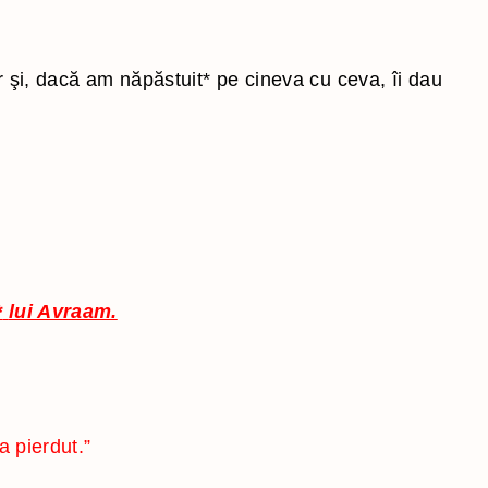
r şi, dacă am năpăstuit
*
pe cineva cu ceva, îi dau
*
lui Avraam.
6
a pierdut.”