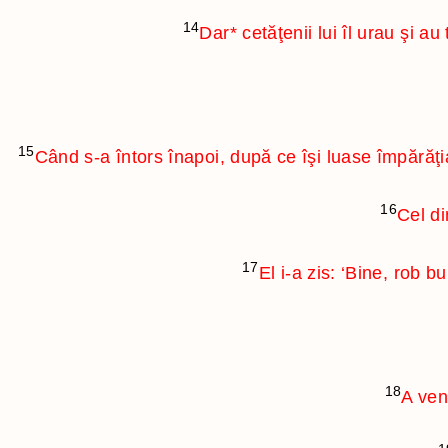
14
Dar
*
cetăţenii lui îl urau şi 
15
Când s-a întors înapoi, după ce îşi luase împărăţi
16
Cel di
17
El i-a zis: ‘Bine, rob b
18
A veni