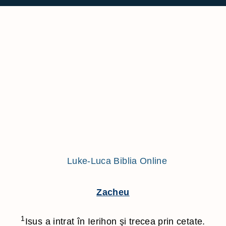
1 Imparati
Filipeni
2 Imparati
Coloseni
1 Cronici
1 Tesalonicen
2 Cronici
2 Tesalonicen
Ezra
1 Timotei
Neemia
2 Timotei
Estera
Tit
Iov
Filimon
Psalmii
1 Petru
Proverbele
Iacov
Eclesiastul
2 Petru
Zacheu
Cantarea cantarilor
1 Ioan
Isaia
2 Ioan
1
Isus a intrat în Ierihon şi trecea prin cetate.