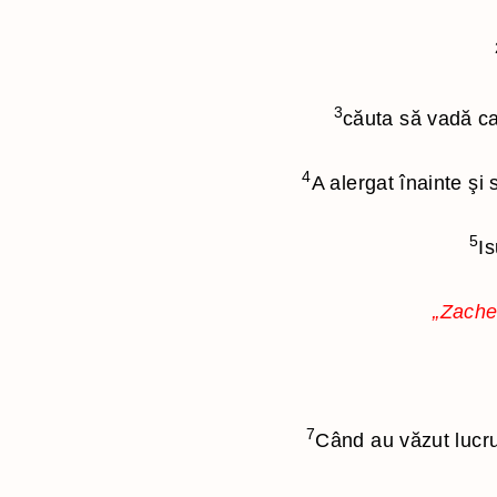
3
căuta să vadă car
4
A alergat înainte şi
5
Is
„Zachee
7
Când au văzut lucrul