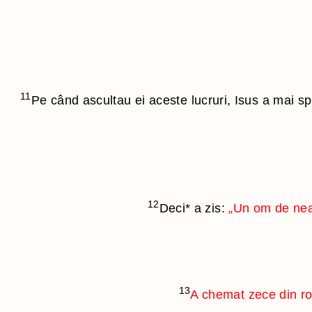
11
Pe când ascultau ei aceste lucruri, Isus a mai sp
12
Deci
*
a zis:
„Un om de neam
13
A chemat zece din rob