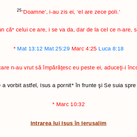
25
‘Doamne’, i-au zis ei, ‘el are zece poli.’
pun că
*
celui ce are, i se va da, dar de la cel ce n-are, s
*
Mat 13:12
Mat 25:29
Marc 4:25
Luca 8:18
are n-au vrut să împărăţesc eu peste ei, aduceţi-i încoa
a vorbit astfel, Isus a pornit
*
în frunte şi Se suia spre
*
Marc 10:32
Intrarea lui Isus în Ierusalim