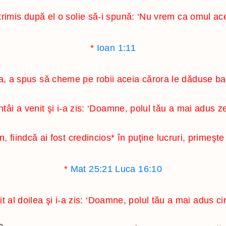
au trimis după el o solie să-i spună: ‘Nu vrem ca omul a
*
Ioan 1:11
a, a spus să cheme pe robii aceia cărora le dăduse ban
ntâi a venit şi i-a zis: ‘Doamne, polul tău a mai adus ze
un, fiindcă ai fost credincios
*
în puţine lucruri, primeşte
*
Mat 25:21
Luca 16:10
t al doilea şi i-a zis: ‘Doamne, polul tău a mai adus cin