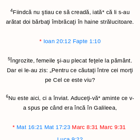
4
Fiindcă nu ştiau ce să creadă, iată
*
că li s-au
arătat doi bărbaţi îmbrăcaţi în haine strălucitoare.
*
Ioan 20:12
Fapte 1:10
5
Îngrozite, femeile şi-au plecat feţele la pământ.
Dar ei le-au zis: „Pentru ce căutaţi între cei morţi
pe Cel ce este viu?
6
Nu este aici, ci a înviat. Aduceţi-vă
*
aminte ce v-
a spus pe când era încă în Galileea,
*
Mat 16:21
Mat 17:23
Marc 8:31
Marc 9:31
Luca 9:22