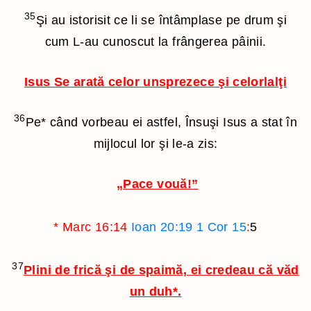
35
Şi au istorisit ce li se întâmplase pe drum şi
cum L-au cunoscut la frângerea pâinii.
Isus Se arată celor unsprezece şi celorlalţi
36
Pe
*
când vorbeau ei astfel, Însuşi Isus a stat în
mijlocul lor şi le-a zis:
„Pace vouă!”
*
Marc 16:14
Ioan 20:19
1 Cor 15
:
5
37
Plini de frică şi de spaimă, ei credeau că văd
un duh
*
.