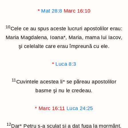
*
Mat 28:8
Marc 16:10
10
Cele ce au spus aceste lucruri apostolilor erau:
Maria Magdalena, Ioana
*
, Maria, mama lui Iacov,
şi celelalte care erau împreună cu ele.
*
Luca 8:3
11
Cuvintele acestea li
*
se păreau apostolilor
basme şi nu le credeau.
*
Marc 16:11
Luca 24:25
12
Dar
*
Petru s-a sculat şi a dat fuga la mormânt.