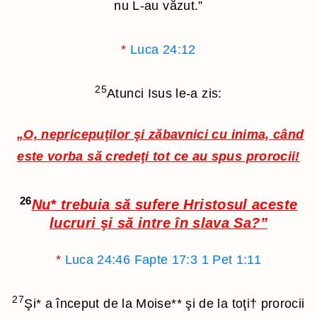
nu L-au văzut.”
*
Luca 24:12
25
Atunci Isus le-a zis:
„O, nepricepuţilor şi zăbavnici cu inima, când
este vorba să credeţi tot ce au spus prorocii!
26
Nu
*
trebuia să sufere Hristosul aceste
lucruri şi să intre în slava Sa?”
*
Luca 24:46
Fapte 17:3
1 Pet 1:11
27
Şi
*
a început de la Moise
**
şi de la toţi
†
prorocii