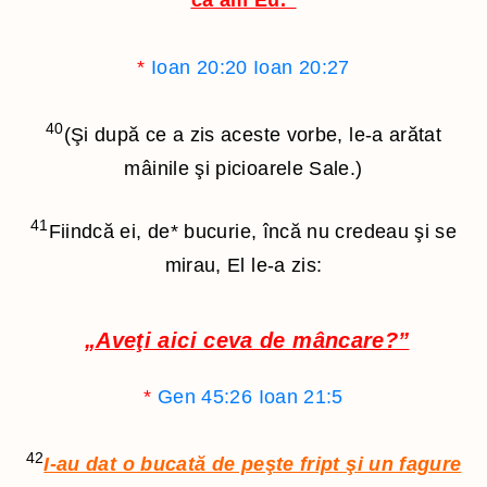
că am Eu.”
*
Ioan 20:20
Ioan 20:27
40
(Şi după ce a zis aceste vorbe, le-a arătat
mâinile şi picioarele Sale.)
41
Fiindcă ei, de
*
bucurie, încă nu credeau şi se
mirau, El le-a zis:
„Aveţi aici ceva de mâncare?”
*
Gen 45:26
Ioan 21:5
42
I-au dat o bucată de peşte fript şi un fagure