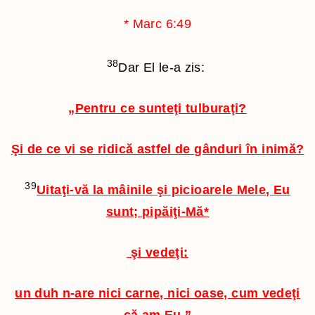
*
Marc 6:49
38
Dar El le-a zis:
„Pentru ce sunteţi tulburaţi?
Şi de ce vi se ridică astfel de gânduri în inimă?
39
Uitaţi-vă la mâinile şi picioarele Mele, Eu
sunt; pipăiţi-Mă
*
şi vedeţi:
un duh n-are nici carne, nici oase, cum vedeţi