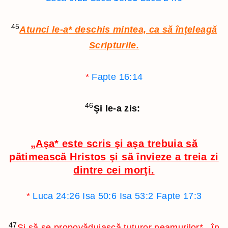
45
Atunci le-a
*
deschis mintea, ca să înţeleagă
Scripturile.
*
Fapte 16:14
46
Şi le-a zis:
„Aşa
*
este scris şi aşa trebuia să
pătimească Hristos şi să învieze a treia zi
dintre cei morţi.
*
Luca 24:26
Isa 50:6
Isa 53:2
Fapte 17:3
47
Şi să se propovăduiască tuturor neamurilor
*
, în