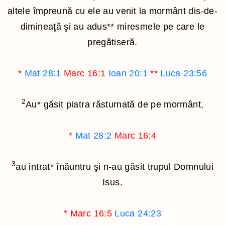
altele împreună cu ele au venit la mormânt dis-de-
dimineaţă şi au adus
**
miresmele pe care le
pregătiseră.
*
Mat 28:1
Marc 16:1
Ioan 20:1
**
Luca 23:56
2
Au
*
găsit piatra răsturnată de pe mormânt,
*
Mat 28:2
Marc 16:4
3
au intrat
*
înăuntru şi n-au găsit trupul Domnului
Isus.
*
Marc 16:5
Luca 24:23