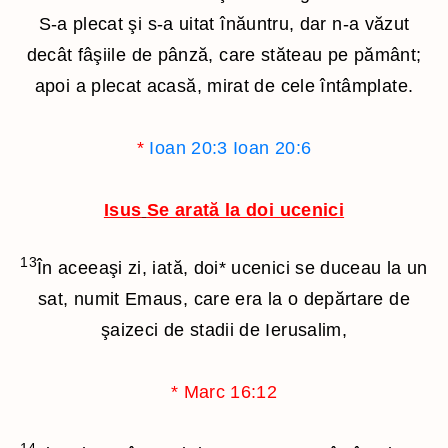
S-a plecat şi s-a uitat înăuntru, dar n-a văzut
decât fâşiile de pânză, care stăteau pe pământ;
apoi a plecat acasă, mirat de cele întâmplate.
*
Ioan 20:3
Ioan 20:6
Isus
Se arată la doi ucenici
13
În aceeaşi zi, iată, doi
*
ucenici se duceau la un
sat, numit Emaus, care era la o depărtare de
şaizeci de stadii de Ierusalim,
*
Marc 16:12