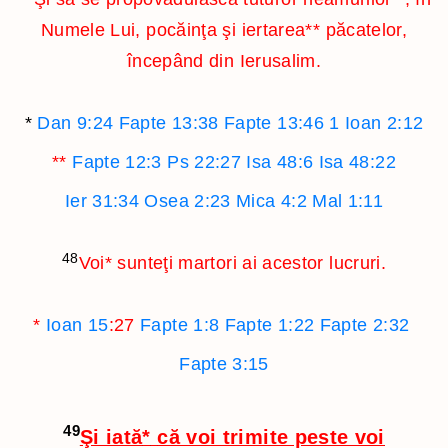
Numele Lui, pocăinţa şi iertarea
**
păcatelor,
începând din Ierusalim.
*
Dan 9:24
Fapte 13:38
Fapte 13:46
1 Ioan 2:12
**
Fapte 12:3
Ps 22:27
Isa 48:6
Isa 48:22
Ier 31:34
Osea 2:23
Mica 4:2
Mal 1:11
48
Voi
*
sunteţi martori ai acestor lucruri.
*
Ioan 15
:27
Fapte 1:8
Fapte 1:22
Fapte 2:32
Fapte 3:15
49
Şi iată
*
că voi trimite peste voi