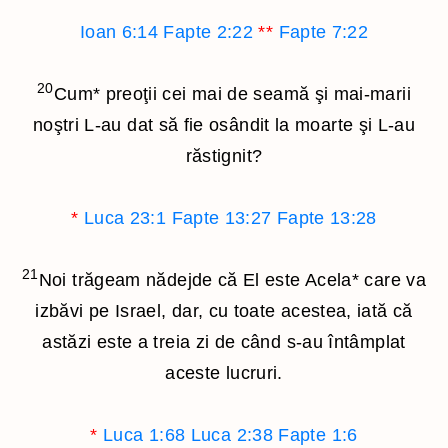
Ioan 6:14
Fapte 2:22
**
Fapte 7:22
20
Cum
*
preoţii cei mai de seamă şi mai-marii
noştri L-au dat să fie osândit la moarte şi L-au
răstignit?
*
Luca 23:1
Fapte 13:27
Fapte 13:28
21
Noi trăgeam nădejde că El este Acela
*
care va
izbăvi pe Israel, dar, cu toate acestea, iată că
astăzi este a treia zi de când s-au întâmplat
aceste lucruri.
*
Luca 1:68
Luca 2:38
Fapte 1:6