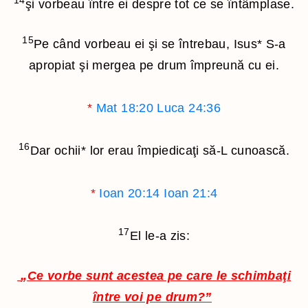
14
şi vorbeau între ei despre tot ce se întâmplase.
15
Pe când vorbeau ei şi se întrebau, Isus
*
S-a
apropiat şi mergea pe drum împreună cu ei.
*
Mat 18:20
Luca 24:36
16
Dar ochii
*
lor erau împiedicaţi să-L cunoască.
*
Ioan 20:14
Ioan 21:4
17
El le-a zis:
„Ce vorbe sunt acestea pe care le schimbaţi
între voi pe drum?”