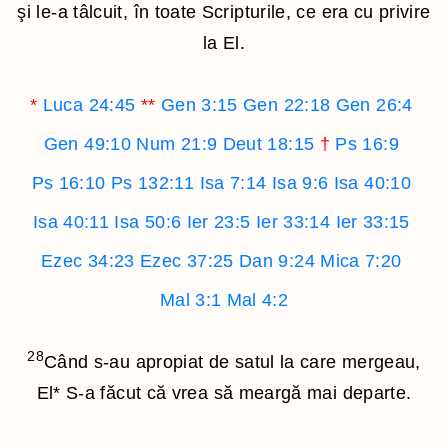
şi le-a tâlcuit, în toate Scripturile, ce era cu privire
la El.
*
Luca 24:45
**
Gen 3:15
Gen 22:18
Gen 26:4
Gen 49:10
Num 21:9
Deut 18:15
†
Ps 16:9
Ps 16:10
Ps 132:11
Isa 7:14
Isa 9:6
Isa 40:10
Isa 40:11
Isa 50:6
Ier 23:5
Ier 33:14
Ier 33:15
Ezec 34:23
Ezec 37:25
Dan 9:24
Mica 7:20
Mal 3:1
Mal 4:2
28
Când s-au apropiat de satul la care mergeau,
El
*
S-a făcut că vrea să meargă mai departe.