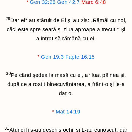
*
Gen 32:26
Gen 42:7
Marc 6:48
29
Dar ei
*
au stăruit de El şi au zis: „Rămâi cu noi,
căci este spre seară şi ziua aproape a trecut.” Şi
a intrat să rămână cu ei.
*
Gen 19:3
Fapte 16:15
30
Pe când şedea la masă cu ei, a
*
luat pâinea şi,
după ce a rostit binecuvântarea, a frânt-o şi le-a
dat-o.
*
Mat 14:19
31
Atunci li s-au deschis ochii şi L-au cunoscut, dar