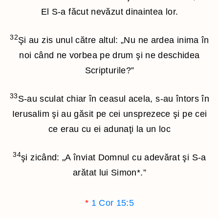
El S-a făcut nevăzut dinaintea lor.
32
Şi au zis unul către altul: „Nu ne ardea inima în
noi când ne vorbea pe drum şi ne deschidea
Scripturile?”
33
S-au sculat chiar în ceasul acela, s-au întors în
Ierusalim şi au găsit pe cei unsprezece şi pe cei
ce erau cu ei adunaţi la un loc
34
şi zicând: „A înviat Domnul cu adevărat şi S-a
arătat lui Simon
*
.”
*
1 Cor 15:5