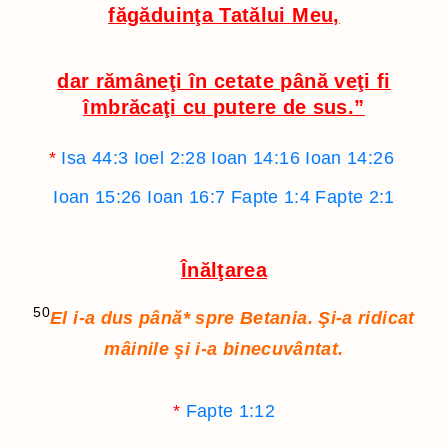
făgăduinţa Tatălui Meu,
dar rămâneţi în cetate până veţi fi
îmbrăcaţi cu putere de sus.”
*
Isa 44:3
Ioel 2:28
Ioan 14:16
Ioan 14:26
Ioan 15:26
Ioan 16:7
Fapte 1:4
Fapte 2:1
Înălţarea
50
El i-a dus până
*
spre Betania. Şi-a ridicat
mâinile şi i-a binecuvântat.
*
Fapte 1:12