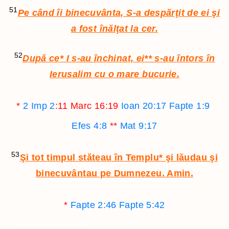
51
Pe când îi binecuvânta, S-a despărţit de ei şi
a fost înălţat la cer.
52
După ce
*
I s-au închinat, ei
**
s-au întors în
Ierusalim cu o mare bucurie.
*
2 Imp 2
:11
Marc 16:19
Ioan 20:17
Fapte 1:9
Efes 4:8
**
Mat 9:17
53
Şi tot timpul stăteau în Templu
*
şi lăudau şi
binecuvântau pe Dumnezeu. Amin.
*
Fapte 2:46
Fapte 5:42