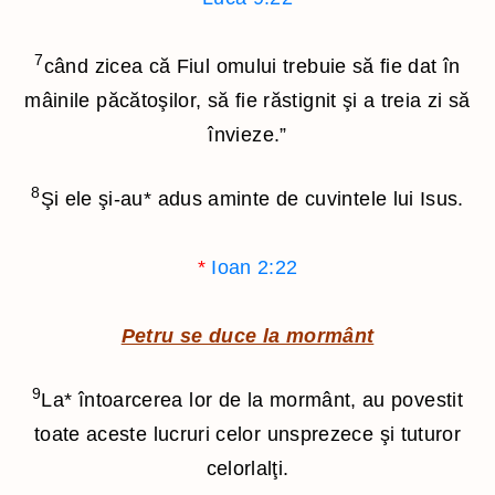
7
când zicea că Fiul omului trebuie să fie dat în
mâinile păcătoşilor, să fie răstignit şi a treia zi să
învieze.”
8
Şi ele şi-au
*
adus aminte de cuvintele lui Isus.
*
Ioan 2:22
Petru se duce la mormânt
9
La
*
întoarcerea lor de la mormânt, au povestit
toate aceste lucruri celor unsprezece şi tuturor
celorlalţi.