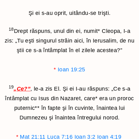
Şi ei s-au oprit, uitându-se trişti.
18
Drept răspuns, unul din ei, numit
*
Cleopa, I-a
zis: „Tu eşti singurul străin aici, în Ierusalim, de nu
ştii ce s-a întâmplat în el zilele acestea?”
*
Ioan 19:25
19
„Ce?”
, le-a zis El. Şi ei I-au răspuns: „Ce s-a
întâmplat cu Isus din Nazaret, care
*
era un proroc
puternic
**
în fapte şi în cuvinte, înaintea lui
Dumnezeu şi înaintea întregului norod.
*
Mat 21:11
Luca 7:16
Ioan 3:2
Ioan 4:19