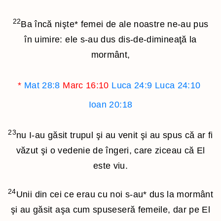
22
Ba încă nişte
*
femei de ale noastre ne-au pus
în uimire: ele s-au dus dis-de-dimineaţă la
mormânt,
*
Mat 28:8
Marc 16:10
Luca 24:9
Luca 24:10
Ioan 20:18
23
nu I-au găsit trupul şi au venit şi au spus că ar fi
văzut şi o vedenie de îngeri, care ziceau că El
este viu.
24
Unii din cei ce erau cu noi s-au
*
dus la mormânt
şi au găsit aşa cum spuseseră femeile, dar pe El