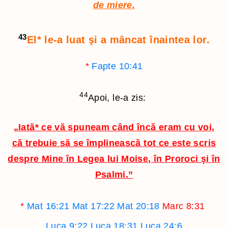
de miere.
43
El
*
le-a luat şi a mâncat înaintea lor.
*
Fapte 10:41
44
Apoi, le-a zis:
„Iată
*
ce vă spuneam când încă eram cu voi,
că trebuie să se împlinească tot ce este scris
despre Mine în Legea lui Moise, în Proroci şi în
Psalmi.”
*
Mat 16:21
Mat 17:22
Mat 20:18
Marc 8:31
Luca 9:22
Luca 18:31
Luca 24:6