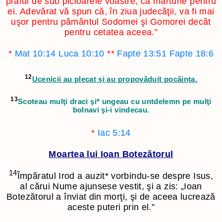
praful de sub picioarele voastre, ca mărturie pentru
ei. Adevărat vă spun că, în ziua judecăţii, va fi mai
uşor pentru pământul Sodomei şi Gomorei decât
pentru cetatea aceea.”
*
Mat 10:14
Luca 10:10
**
Fapte 13:51
Fapte 18:6
12
Ucenicii au plecat şi au propovăduit pocăinţa.
13
Scoteau mulţi draci şi
*
ungeau cu untdelemn pe mulţi
bolnavi şi-i vindecau.
*
Iac 5:14
Moartea lui Ioan Botezătorul
14
Împăratul Irod a auzit
*
vorbindu-se despre Isus,
al cărui Nume ajunsese vestit, şi a zis: „Ioan
Botezătorul a înviat din morţi, şi de aceea lucrează
aceste puteri prin el.”