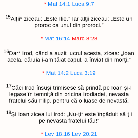
*
Mat 14:1
Luca 9:7
15
Alţii
*
ziceau: „Este Ilie.” Iar alţii ziceau: „Este un
proroc ca unul din proroci.”
*
Mat 16:14
Marc 8:28
16
Dar
*
Irod, când a auzit lucrul acesta, zicea: „Ioan
acela, căruia i-am tăiat capul, a înviat din morţi.”
*
Mat 14:2
Luca 3:19
17
Căci Irod însuşi trimisese să prindă pe Ioan şi-l
legase în temniţă din pricina Irodiadei, nevasta
fratelui său Filip, pentru că o luase de nevastă.
18
Şi Ioan zicea lui Irod: „Nu-ţi
*
este îngăduit să ţii
pe nevasta fratelui tău!”
*
Lev 18:16
Lev 20:21