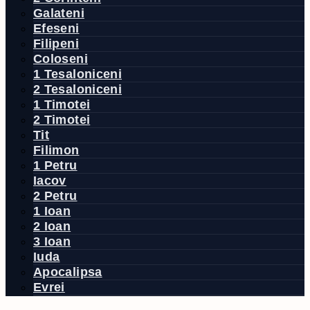
Galateni
Efeseni
Filipeni
Coloseni
1 Tesaloniceni
2 Tesaloniceni
1 Timotei
2 Timotei
Tit
Filimon
1 Petru
Iacov
2 Petru
1 Ioan
2 Ioan
3 Ioan
Iuda
Apocalipsa
Evrei