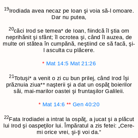
19
Irodiada avea necaz pe Ioan şi voia să-l omoare.
Dar nu putea,
20
căci Irod se temea
*
de Ioan, fiindcă îl ştia om
neprihănit şi sfânt; îl ocrotea şi, când îl auzea, de
multe ori stătea în cumpănă, neştiind ce să facă, şi-
l asculta cu plăcere.
*
Mat 14:5
Mat 21:26
21
Totuşi
*
a venit o zi cu bun prilej, când Irod îşi
prăznuia ziua
**
naşterii şi a dat un ospăţ boierilor
săi, mai-marilor oastei şi fruntaşilor Galileii.
*
Mat 14:6
**
Gen 40:20
22
Fata Irodiadei a intrat la ospăţ, a jucat şi a plăcut
lui Irod şi oaspeţilor lui. Împăratul a zis fetei: „Cere-
mi orice vrei, şi-ţi voi da.”