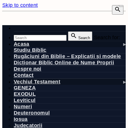
Skip to content
Search for:
Search
Acasa
Studiu Biblic
Rugăciuni din Biblie – Explicații și modele
Dicționar Biblic Online de Nume Proprii
Despre noi
Contact
Vechiul Testament
GENEZA
EXODUL
Leviticul
Numeri
Deuteronomul
Iosua
Judecatorii