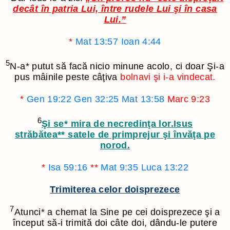
decât în patria Lui, între rudele Lui şi în casa
Lui.”
*
Mat 13:57
Ioan 4:44
5
N-a
*
putut să facă nicio minune acolo, ci doar Şi-a
pus mâinile peste câţiva
bolnavi şi i-a vindecat.
*
Gen 19:22
Gen 32:25
Mat 13:58
Marc 9:23
6
Şi se
*
mira de necredinţa lor.Isus
străbătea
**
satele de primprejur şi învăţa pe
norod.
*
Isa 59:16
**
Mat 9:35
Luca 13:22
Trimiterea celor doisprezece
7
Atunci
*
a chemat la Sine pe cei doisprezece şi a
început să-i trimită doi câte doi, dându-le putere