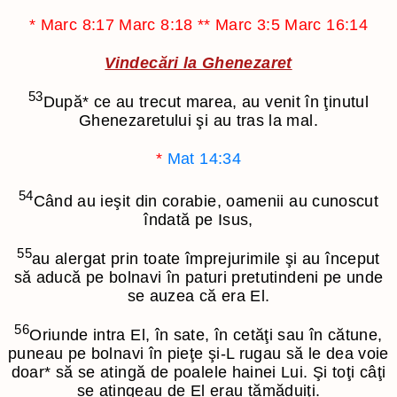
*
Marc 8:17
Marc 8:18
**
Marc 3:5
Marc 16:14
Vindecări la Ghenezaret
53
După
*
ce au trecut marea, au venit în ţinutul
Ghenezaretului şi au tras la mal.
*
Mat 14:34
54
Când au ieşit din corabie, oamenii au cunoscut
îndată pe Isus,
55
au alergat prin toate împrejurimile şi au început
să aducă pe bolnavi în paturi pretutindeni pe unde
se auzea că era El.
56
Oriunde intra El, în sate, în cetăţi sau în cătune,
puneau pe bolnavi în pieţe şi-L rugau să le dea voie
doar
*
să se atingă de poalele hainei Lui. Şi toţi câţi
se atingeau de El erau tămăduiţi.