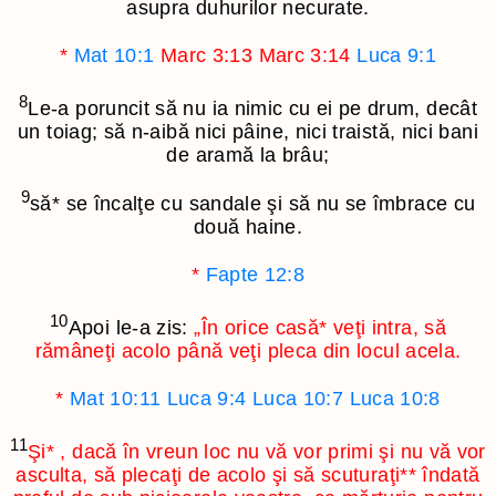
asupra duhurilor necurate.
*
Mat 10:1
Marc 3:13
Marc 3:14
Luca 9:1
8
Le-a poruncit să nu ia nimic cu ei pe drum, decât
un toiag; să n-aibă nici pâine, nici traistă, nici bani
de aramă la brâu;
9
să
*
se încalţe cu sandale şi să nu se îmbrace cu
două haine.
*
Fapte 12:8
10
Apoi le-a zis:
„În orice casă
*
veţi intra, să
rămâneţi acolo până veţi pleca din locul acela.
*
Mat 10:11
Luca 9:4
Luca 10:7
Luca 10:8
11
Şi
*
, dacă în vreun loc nu vă vor primi şi nu vă vor
asculta, să plecaţi de acolo şi să scuturaţi
**
îndată