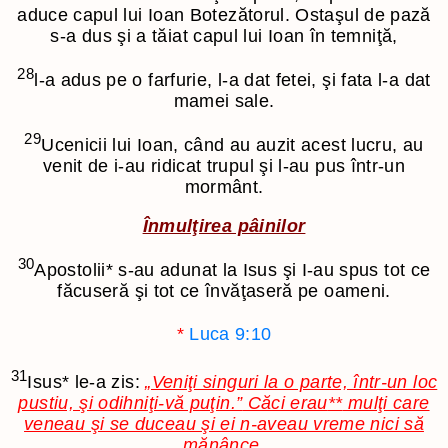
aduce capul lui Ioan Botezătorul. Ostaşul de pază
s-a dus şi a tăiat capul lui Ioan în temniţă,
28
l-a adus pe o farfurie, l-a dat fetei, şi fata l-a dat
mamei sale.
29
Ucenicii lui Ioan, când au auzit acest lucru, au
venit de i-au ridicat trupul şi l-au pus într-un
mormânt.
Înmulţirea pâinilor
30
Apostolii
*
s-au adunat la Isus şi I-au spus tot ce
făcuseră şi tot ce învăţaseră pe oameni.
*
Luca 9:10
31
Isus
*
le-a zis:
„Veniţi singuri la o parte, într-un loc
pustiu, şi odihniţi-vă puţin.”
Căci erau
**
mulţi care
veneau şi se duceau şi ei n-aveau vreme nici să
mănânce.