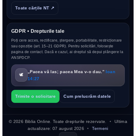
Toate cărțile NT ↗
GDPR • Drepturile tale
Poți cere acces, rectificare, ștergere, portabilitate, restricționare
sau opoziție (art. 15–21 GDPR). Pentru solicitări, folosește
pagina de contact. Dacă e cazul, ai dreptul să depui plângere la
ANSPDCP.
„Pacea vă las; pacea Mea v-o dau.”
Ioan
🕊️
14:27
Trimite o solicitare
Cum prelucrăm datele
©
2026
Biblia Online. Toate drepturile rezervate.
•
Ultima
actualizare:
07 august 2026
•
Termeni