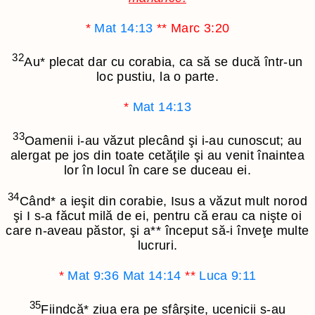
*
Mat 14:13
**
Marc 3:20
32
Au
*
plecat dar cu corabia, ca să se ducă într-un
loc pustiu, la o parte.
*
Mat 14:13
33
Oamenii i-au văzut plecând şi i-au cunoscut; au
alergat pe jos din toate cetăţile şi au venit înaintea
lor în locul în care se duceau ei.
34
Când
*
a ieşit din corabie, Isus a văzut mult norod
şi I s-a făcut milă de ei, pentru că erau ca nişte oi
care n-aveau păstor, şi a
**
început să-i înveţe multe
lucruri.
*
Mat 9:36
Mat 14:14
**
Luca 9:11
35
Fiindcă
*
ziua era pe sfârşite, ucenicii s-au