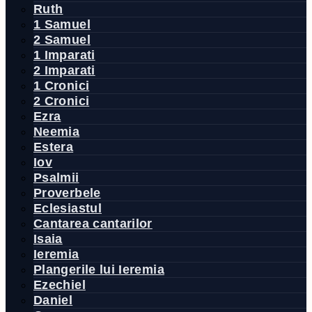
Ruth
1 Samuel
2 Samuel
1 Imparati
2 Imparati
1 Cronici
2 Cronici
Ezra
Neemia
Estera
Iov
Psalmii
Proverbele
Eclesiastul
Cantarea cantarilor
Isaia
Ieremia
Plangerile lui Ieremia
Ezechiel
Daniel