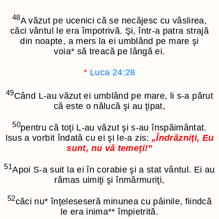
48
A văzut pe ucenici că se necăjesc cu vâslirea,
căci vântul le era împotrivă. Şi, într-a patra strajă
din noapte, a mers la ei umblând pe mare şi
voia
*
să treacă pe lângă ei.
*
Luca 24:28
49
Când L-au văzut ei umblând pe mare, li s-a părut
că este o nălucă şi au ţipat,
50
pentru că toţi L-au văzut şi s-au înspăimântat.
Isus a vorbit îndată cu ei şi le-a zis:
„Îndrăzniţi, Eu
sunt, nu vă temeţi!”
51
Apoi S-a suit la ei în corabie şi a stat vântul. Ei au
rămas uimiţi şi înmărmuriţi,
52
căci nu
*
înţeleseseră minunea cu pâinile, fiindcă
le era inima
**
împietrită.