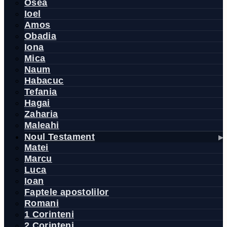
Osea
Ioel
Amos
Obadia
Iona
Mica
Naum
Habacuc
Tefania
Hagai
Zaharia
Maleahi
Noul Testament
Matei
Marcu
Luca
Ioan
Faptele apostolilor
Romani
1 Corinteni
2 Corinteni