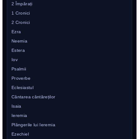
2 Împărați
1 Cronici
2 Cronici
Ezra
Neemia
Estera
Iov
Psalmii
Proverbe
Eclesiastul
Cântarea cântăreților
Isaia
Ieremia
Plângerile lui Ieremia
Ezechiel