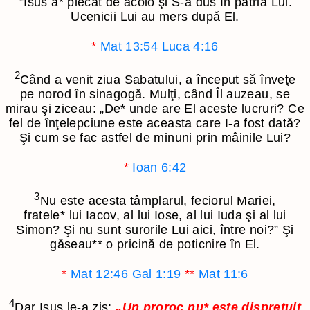
Isus a
*
plecat de acolo şi S-a dus în patria Lui.
Ucenicii Lui au mers după El.
*
Mat 13:54
Luca 4:16
2
Când a venit ziua Sabatului, a început să înveţe
pe norod în sinagogă. Mulţi, când Îl auzeau, se
mirau şi ziceau: „De
*
unde are El aceste lucruri? Ce
fel de înţelepciune este aceasta care I-a fost dată?
Şi cum se fac astfel de minuni prin mâinile Lui?
*
Ioan 6:42
3
Nu este acesta tâmplarul, feciorul Mariei,
fratele
*
lui Iacov, al lui Iose, al lui Iuda şi al lui
Simon? Şi nu sunt surorile Lui aici, între noi?” Şi
găseau
**
o pricină de poticnire în El.
*
Mat 12:46
Gal 1:19
**
Mat 11:6
4
Dar Isus le-a zis:
„Un proroc nu
*
este dispreţuit