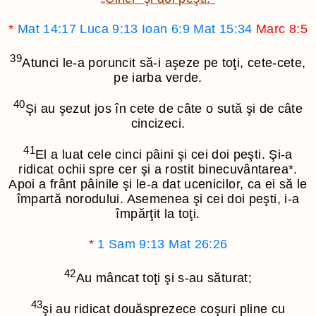
*
Mat 14:17
Luca 9:13
Ioan 6:9
Mat 15:34
Marc 8:5
39
Atunci le-a poruncit să-i aşeze pe toţi, cete-cete,
pe iarba verde.
40
Şi au şezut jos în cete de câte o sută şi de câte
cincizeci.
41
El a luat cele cinci pâini şi cei doi peşti. Şi-a
ridicat ochii spre cer şi a rostit binecuvântarea
*
.
Apoi a frânt pâinile şi le-a dat ucenicilor, ca ei să le
împartă norodului. Asemenea şi cei doi peşti, i-a
împărţit la toţi.
*
1 Sam 9:13
Mat 26:26
42
Au mâncat toţi şi s-au săturat;
43
şi au ridicat douăsprezece coşuri pline cu