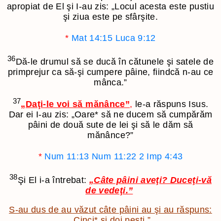
apropiat de El şi I-au zis: „Locul acesta este pustiu
şi ziua este pe sfârşite.
*
Mat 14:15
Luca 9:12
36
Dă-le drumul să se ducă în cătunele şi satele de
primprejur ca să-şi cumpere pâine, fiindcă n-au ce
mânca.”
37
„Daţi-le voi să mănânce”
,
le-a răspuns Isus.
Dar ei I-au zis: „Oare
*
să ne ducem să cumpărăm
pâini de două sute de lei şi să le dăm să
mănânce?”
*
Num 11:13
Num 11:22
2 Imp 4:43
38
Şi El i-a întrebat:
„Câte pâini aveţi? Duceţi-vă
de vedeţi.”
S-au dus de au văzut câte pâini au şi au răspuns:
„Cinci
*
şi doi peşti.”