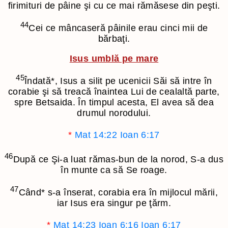
firimituri de pâine şi cu ce mai rămăsese din peşti.
44
Cei ce mâncaseră pâinile erau cinci mii de
bărbaţi.
Isus umblă pe mare
45
Îndată
*
, Isus a silit pe ucenicii Săi să intre în
corabie şi să treacă înaintea Lui de cealaltă parte,
spre Betsaida. În timpul acesta, El avea să dea
drumul norodului.
*
Mat 14:22
Ioan 6:17
46
După ce Şi-a luat rămas-bun de la norod, S-a dus
în munte ca să Se roage.
47
Când
*
s-a înserat, corabia era în mijlocul mării,
iar Isus era singur pe ţărm.
*
Mat 14:23
Ioan 6:16
Ioan 6:17