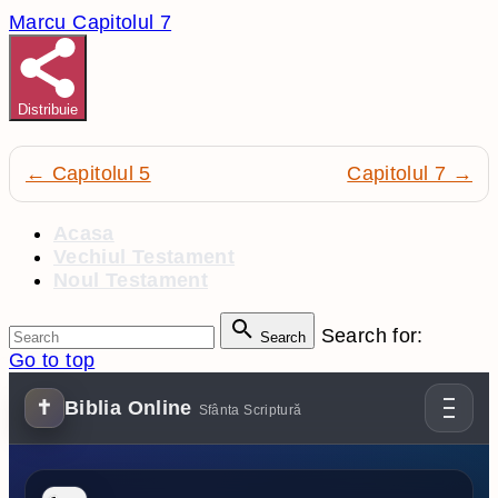
Marcu Capitolul 7
Distribuie
← Capitolul 5
Capitolul 7 →
Acasa
Vechiul Testament
Noul Testament
Search for:
Search
Go to top
✝
Biblia Online
Sfânta Scriptură