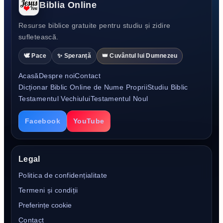
Biblia Online
Resurse biblice gratuite pentru studiu și zidire
sufletească.
🕊️ Pace
✨ Speranță
👑 Cuvântul lui Dumnezeu
Acasă
Despre noi
Contact
Dicționar Biblic Online de Nume Proprii
Studiu Biblic
Testamentul Vechiului
Testamentul Noul
Facebook
YouTube
Legal
Politica de confidențialitate
Termeni și condiții
Preferințe cookie
Contact