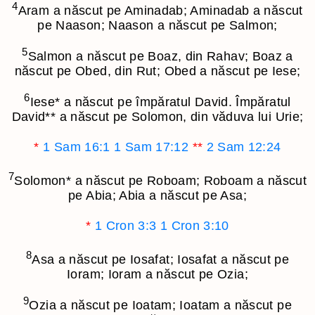
4
Aram a născut pe Aminadab; Aminadab a născut
pe Naason; Naason a născut pe Salmon;
5
Salmon a născut pe Boaz, din Rahav; Boaz a
născut pe Obed, din Rut; Obed a născut pe Iese;
6
Iese
*
a născut pe împăratul David. Împăratul
David
**
a născut pe Solomon, din văduva lui Urie;
*
1 Sam 16:1
1 Sam 17:12
**
2 Sam 12:24
7
Solomon
*
a născut pe Roboam; Roboam a născut
pe Abia; Abia a născut pe Asa;
*
1 Cron 3:3
1 Cron 3:10
8
Asa a născut pe Iosafat; Iosafat a născut pe
Ioram; Ioram a născut pe Ozia;
9
Ozia a născut pe Ioatam; Ioatam a născut pe