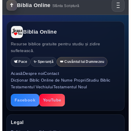
✝
Biblia Online
Sfânta Scriptură
Biblia Online
Resurse biblice gratuite pentru studiu și zidire
sufletească.
🕊️ Pace
✨ Speranță
👑 Cuvântul lui Dumnezeu
Acasă
Despre noi
Contact
Dicționar Biblic Online de Nume Proprii
Studiu Biblic
Testamentul Vechiului
Testamentul Noul
Facebook
YouTube
Legal