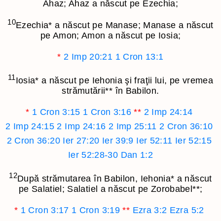
Ahaz; Ahaz a născut pe Ezechia;
10
Ezechia
*
a născut pe Manase; Manase a născut
pe Amon; Amon a născut pe Iosia;
*
2 Imp 20:21
1 Cron 13:1
11
Iosia
*
a născut pe Iehonia şi fraţii lui, pe vremea
strămutării
**
în Babilon.
*
1 Cron 3:15
1 Cron 3:16
**
2 Imp 24:14
2 Imp 24:15
2 Imp 24:16
2 Imp 25:11
2 Cron 36:10
2 Cron 36:20
Ier 27:20
Ier 39:9
Ier 52:11
Ier 52:15
Ier 52:28-30
Dan 1:2
12
După strămutarea în Babilon, Iehonia
*
a născut
pe Salatiel; Salatiel a născut pe Zorobabel
**
;
*
1 Cron 3:17
1 Cron 3:19
**
Ezra 3:2
Ezra 5:2