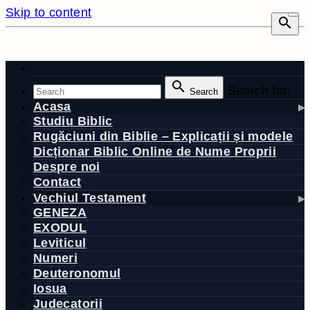
Skip to content
Search for:
Search
Acasa
Studiu Biblic
Rugăciuni din Biblie – Explicații și modele
Dicționar Biblic Online de Nume Proprii
Despre noi
Contact
Vechiul Testament
GENEZA
EXODUL
Leviticul
Numeri
Deuteronomul
Iosua
Judecatorii