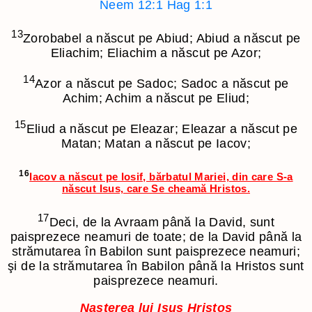
Neem 12:1
Hag 1:1
13
Zorobabel a născut pe Abiud; Abiud a născut pe
Eliachim; Eliachim a născut pe Azor;
14
Azor a născut pe Sadoc; Sadoc a născut pe
Achim; Achim a născut pe Eliud;
15
Eliud a născut pe Eleazar; Eleazar a născut pe
Matan; Matan a născut pe Iacov;
16
Iacov a născut pe Iosif, bărbatul Mariei, din care S-a
născut Isus, care Se cheamă Hristos.
17
Deci, de la Avraam până la David, sunt
paisprezece neamuri de toate; de la David până la
strămutarea în Babilon sunt paisprezece neamuri;
şi de la strămutarea în Babilon până la Hristos sunt
paisprezece neamuri.
Naşterea lui Isus Hristos