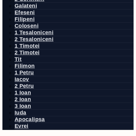
Galateni
Efeseni
Filipeni
Coloseni
1 Tesaloniceni
2 Tesaloniceni
1 Timotei
2 Timotei
Tit
Filimon
1 Petru
Iacov
2 Petru
1 Ioan
2 Ioan
3 Ioan
Iuda
Apocalipsa
Evrei