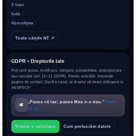
3 Ioan
Iuda
Apocalipsa
Toate cărțile NT ↗
GDPR • Drepturile tale
Poți cere acces, rectificare, ștergere, portabilitate, restricționare
sau opoziție (art. 15–21 GDPR). Pentru solicitări, folosește
pagina de contact. Dacă e cazul, ai dreptul să depui plângere la
ANSPDCP.
„Pacea vă las; pacea Mea v-o dau.”
Ioan
🕊️
14:27
Trimite o solicitare
Cum prelucrăm datele