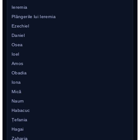
Ieremia
Plângerile lui Ieremia
Ezechiel
Daniel
Osea
Ioel
Amos
Obadia
Iona
Mică
Naum
Habacuc
Țefania
Hagai
Zaharia