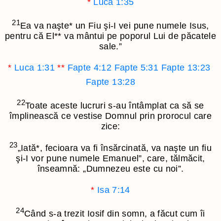
*
Luca 1:35
21
Ea va naşte
*
un Fiu şi-I vei pune numele Isus,
pentru că El
**
va mântui pe poporul Lui de păcatele
sale.”
*
Luca 1:31
**
Fapte 4:12
Fapte 5:31
Fapte 13:23
Fapte 13:28
22
Toate aceste lucruri s-au întâmplat ca să se
împlinească ce vestise Domnul prin prorocul care
zice:
23
„Iată
*
, fecioara va fi însărcinată, va naşte un fiu
şi-I vor pune numele Emanuel”, care, tălmăcit,
înseamnă: „Dumnezeu este cu noi”.
*
Isa 7:14
24
Când s-a trezit Iosif din somn, a făcut cum îi