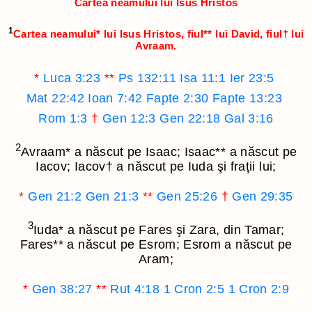
Cartea neamului lui Isus Hristos
1
Cartea neamului
*
lui Isus Hristos, fiul
**
lui David, fiul
†
lui
Avraam.
*
Luca 3:23
**
Ps 132:11
Isa 11:1
Ier 23:5
Mat 22:42
Ioan 7:42
Fapte 2:30
Fapte 13:23
Rom 1:3
†
Gen 12:3
Gen 22:18
Gal 3:16
2
Avraam
*
a născut pe Isaac; Isaac
**
a născut pe
Iacov; Iacov
†
a născut pe Iuda şi fraţii lui;
*
Gen 21:2
Gen 21:3
**
Gen 25:26
†
Gen 29:35
3
Iuda
*
a născut pe Fares şi Zara, din Tamar;
Fares
**
a născut pe Esrom; Esrom a născut pe
Aram;
*
Gen 38:27
**
Rut 4:18
1 Cron 2:5
1 Cron 2:9