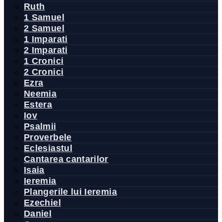
Ruth
1 Samuel
2 Samuel
1 Imparati
2 Imparati
1 Cronici
2 Cronici
Ezra
Neemia
Estera
Iov
Psalmii
Proverbele
Eclesiastul
Cantarea cantarilor
Isaia
Ieremia
Plangerile lui Ieremia
Ezechiel
Daniel