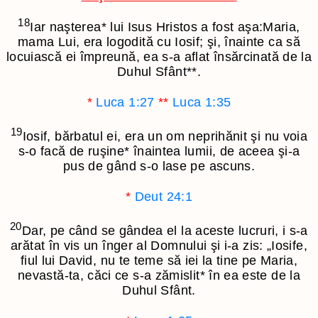
18
Iar naşterea
*
lui Isus Hristos a fost aşa:Maria,
mama Lui, era logodită cu Iosif; şi, înainte ca să
locuiască ei împreună, ea s-a aflat însărcinată de la
Duhul Sfânt
**
.
*
Luca 1:27
**
Luca 1:35
19
Iosif, bărbatul ei, era un om neprihănit şi nu voia
s-o facă de ruşine
*
înaintea lumii, de aceea şi-a
pus de gând s-o lase pe ascuns.
*
Deut 24:1
20
Dar, pe când se gândea el la aceste lucruri, i s-a
arătat în vis un înger al Domnului şi i-a zis: „Iosife,
fiul lui David, nu te teme să iei la tine pe Maria,
nevastă-ta, căci ce s-a zămislit
*
în ea este de la
Duhul Sfânt.