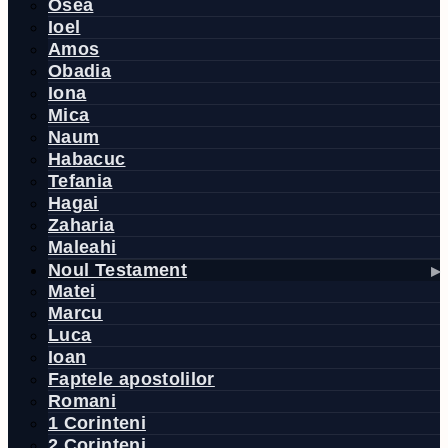
Osea
Ioel
Amos
Obadia
Iona
Mica
Naum
Habacuc
Tefania
Hagai
Zaharia
Maleahi
Noul Testament
Matei
Marcu
Luca
Ioan
Faptele apostolilor
Romani
1 Corinteni
2 Corinteni