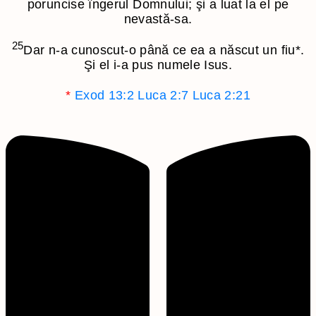
poruncise îngerul Domnului; şi a luat la el pe
nevastă-sa.
25
Dar n-a cunoscut-o până ce ea a născut un fiu
*
.
Şi el i-a pus numele Isus.
*
Exod 13:2
Luca 2:7
Luca 2:21