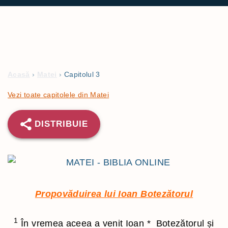
Acasă
›
Matei
›
Capitolul 3
Vezi toate capitolele din Matei
DISTRIBUIE
Propovăduirea lui Ioan Botezătorul
1
În vremea aceea a venit Ioan
*
Botezătorul și