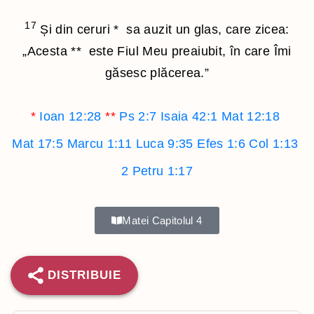
17
Și din ceruri
*
sa auzit un glas, care zicea:
„Acesta
**
este Fiul Meu preaiubit, în care Îmi
găsesc plăcerea.”
*
Ioan 12:28
**
Ps 2:7
Isaia 42:1
Mat 12:18
Mat 17:5
Marcu 1:11
Luca 9:35
Efes 1:6
Col 1:13
2 Petru 1:17
Matei Capitolul 4
DISTRIBUIE