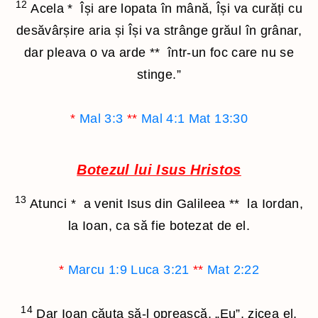
12
Acela
*
Își are lopata în mână, Își va curăți cu
desăvârșire aria și Își va strânge grăul în grânar,
dar pleava o va arde
**
într-un foc care nu se
stinge.”
*
Mal 3:3
**
Mal 4:1
Mat 13:30
Botezul lui Isus Hristos
13
Atunci
*
a venit Isus din Galileea
**
la Iordan,
la Ioan, ca să fie botezat de el.
*
Marcu 1:9
Luca 3:21
**
Mat 2:22
14
Dar Ioan căuta să-l oprească. „Eu”, zicea el,