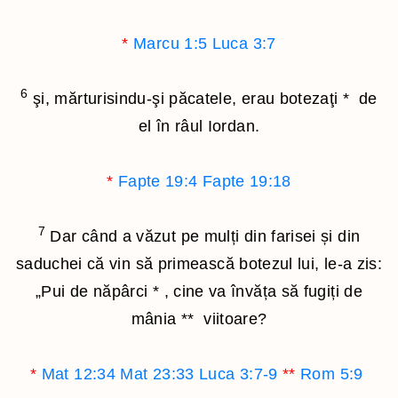
*
Marcu 1:5
Luca 3:7
6
şi, mărturisindu-şi păcatele, erau botezaţi
*
de
el în râul Iordan.
*
Fapte 19:4
Fapte 19:18
7
Dar când a văzut pe mulți din farisei și din
saduchei că vin să primească botezul lui, le-a zis:
„Pui de năpârci
*
, cine va învăța să fugiți de
mânia
**
viitoare?
*
Mat 12:34
Mat 23:33
Luca 3:7-9
**
Rom 5:9