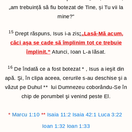
„am trebuință să fiu botezat de Tine, și Tu vii la
mine?”
15
D
rept răspuns, Isus i-a zis
:
„Lasă-Mă acum,
căci aşa se cade să împlinim tot ce trebuie
împlinit.”
Atunci, Ioan L-a lăsat.
16
De îndată ce a fost botezat
*
, Isus a ieşit din
apă. Şi, în clipa aceea, cerurile s-au deschise şi a
văzut pe Duhul
**
lui Dumnezeu coborându-Se în
chip de porumbel şi venind peste El.
*
Marcu 1:10
**
Isaia 11:2
Isaia 42:1
Luca 3:22
Ioan 1:32
Ioan 1:33