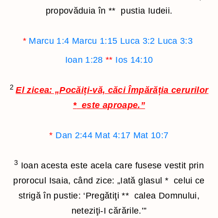
propovăduia în
**
pustia Iudeii.
*
Marcu 1:4
Marcu 1:15
Luca 3:2
Luca 3:3
Ioan 1:28
**
Ios 14:10
2
El zicea: „Pocăiți-vă, căci Împărăția cerurilor
*
este aproape.”
*
Dan 2:44
Mat 4:17
Mat 10:7
3
Ioan acesta este acela care fusese vestit prin
prorocul Isaia, când zice: „Iată glasul
*
celui ce
strigă în pustie: ‘Pregătiţi
**
calea Domnului,
neteziţi-I cărările.’”