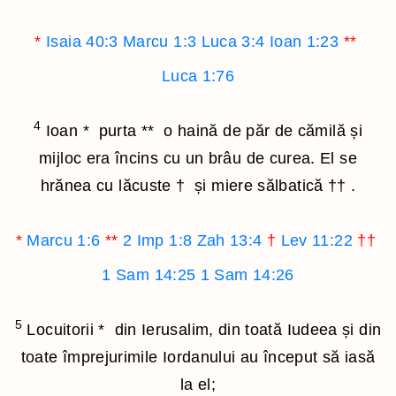
*
Isaia 40:3
Marcu 1:3
Luca 3:4
Ioan 1:23
**
Luca 1:76
4
Ioan
*
purta
**
o haină de păr de cămilă și
mijloc era încins cu un brâu de curea. El se
hrănea cu lăcuste
†
și miere sălbatică
††
.
*
Marcu 1:6
**
2 Imp 1:8
Zah 13:4
†
Lev 11:22
††
1 Sam 14:25
1 Sam 14:26
5
Locuitorii
*
din Ierusalim, din toată Iudeea și din
toate împrejurimile Iordanului au început să iasă
la el;