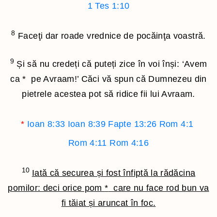
1 Tes 1:10
8
Faceţi dar roade vrednice de pocăinţa voastră.
9
Și să nu credeți că puteți zice în voi înși: ‘Avem
ca
*
pe Avraam!’ Căci vă spun că Dumnezeu din
pietrele acestea pot să ridice fii lui Avraam.
*
Ioan 8:33
Ioan 8:39
Fapte 13:26
Rom 4:1
Rom 4:11
Rom 4:16
10
Iată că securea și fost înfiptă la rădăcina
pomilor: deci orice pom
*
care nu face rod bun va
fi tăiat și aruncat în foc.