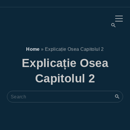
S
k
i
p
t
o
Home
»
Explicație Osea Capitolul 2
c
Explicație Osea
o
Capitolul 2
n
t
e
S
e
n
a
t
r
c