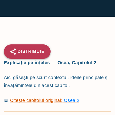
h
f
o
r
:
DISTRIBUIE
Explicație pe înțeles — Osea, Capitolul 2
Aici găsești pe scurt contextul, ideile principale și
învățămintele din acest capitol.
📖
Citește capitolul original:
Osea 2