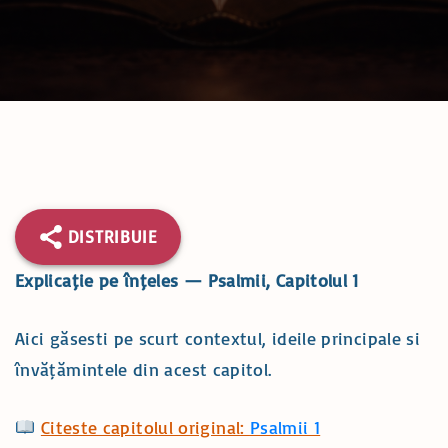
c
h
f
o
r
:
DISTRIBUIE
Explicație pe înțeles — Psalmii, Capitolul 1
Aici găsești pe scurt contextul, ideile principale și
învățămintele din acest capitol.
Citește capitolul original:
Psalmii 1