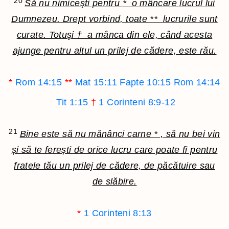
20
Să nu nimiceşti pentru
*
o mâncare lucrul lui
Dumnezeu. Drept vorbind, toate
**
lucrurile sunt
curate. Totuşi
†
a mânca din ele, când acesta
ajunge pentru altul un prilej de cădere, este rău.
*
Rom 14:15
**
Mat 15:11
Fapte 10:15
Rom 14:14
Tit 1:15
†
1 Corinteni 8:9-12
21
Bine este să nu mănânci carne
*
, să nu bei vin
și să te ferești de orice lucru care poate fi pentru
fratele tău un prilej de cădere, de păcătuire sau
de slăbire.
*
1 Corinteni 8:13