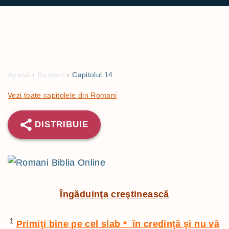
Acasă
›
Romani
›
Capitolul 14
Vezi toate capitolele din Romani
DISTRIBUIE
Îngăduinţa creştinească
1
Primiţi bine pe cel slab
*
în credinţă şi nu vă