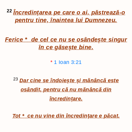
22
Încredinţarea pe care o ai, păstrează-o
pentru tine, înaintea lui Dumnezeu.
Ferice
*
de cel ce nu se osândește singur
în ce găsește bine.
*
1 Ioan 3:21
23
Dar cine se îndoiește și mănâncă este
osândit, pentru că nu mănâncă din
încredințare.
Tot
*
ce nu vine din încredinţare e păcat.