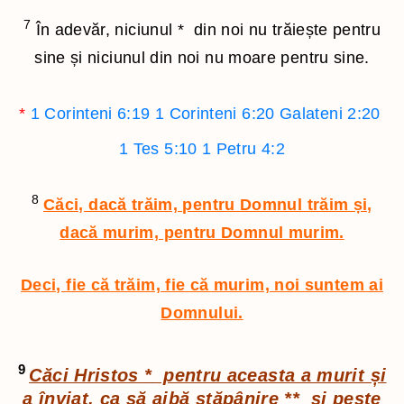
7
În adevăr, niciunul
*
din noi nu trăiește pentru
sine și niciunul din noi nu moare pentru sine.
*
1 Corinteni 6:19
1 Corinteni 6:20
Galateni 2:20
1 Tes 5:10
1 Petru 4:2
8
Căci, dacă trăim, pentru Domnul trăim și,
dacă murim, pentru Domnul murim.
Deci, fie că trăim, fie că murim, noi suntem ai
Domnului.
9
Căci Hristos
*
pentru aceasta a murit și
a înviat, ca să aibă stăpânire
**
și peste