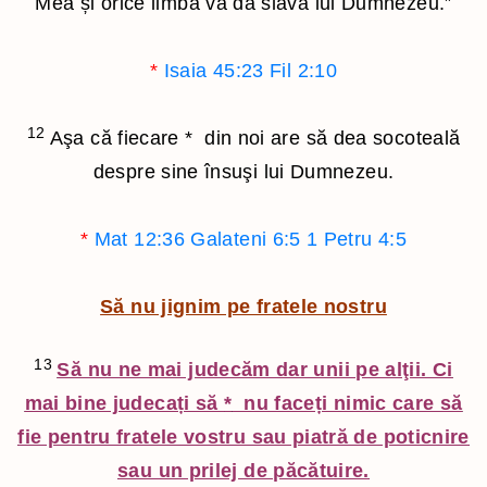
Mea și orice limbă va da slavă lui Dumnezeu.”
*
Isaia 45:23
Fil 2:10
12
Aşa că fiecare
*
din noi are să dea socoteală
despre sine însuşi lui Dumnezeu.
*
Mat 12:36
Galateni 6:5
1 Petru 4:5
Să nu jignim pe fratele nostru
13
Să nu ne mai judecăm dar unii pe alţii. Ci
mai bine judecați să
*
nu faceți nimic care să
fie pentru fratele vostru sau piatră de poticnire
sau un prilej de păcătuire.