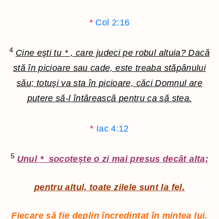
*
Col 2:16
4
Cine eşti tu
*
, care judeci pe robul altuia? Dacă
stă în picioare sau cade, este treaba stăpânului
său; totuşi va sta în picioare, căci Domnul are
putere să-l întărească pentru ca să stea.
*
Iac 4:12
5
Unul
*
socotește o zi mai presus decât alta;
pentru altul, toate zilele sunt la fel.
Fiecare să fie deplin încredințat în mintea lui.