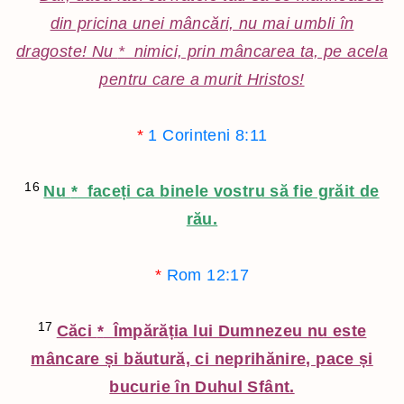
din pricina unei mâncări, nu mai umbli în
dragoste! Nu
*
nimici, prin mâncarea ta, pe acela
pentru care a murit Hristos!
*
1 Corinteni 8:11
16
Nu
*
faceți ca binele vostru să fie grăit de
rău.
*
Rom 12:17
17
Căci
*
Împărăția lui Dumnezeu nu este
mâncare și băutură, ci neprihănire, pace și
bucurie în Duhul Sfânt.