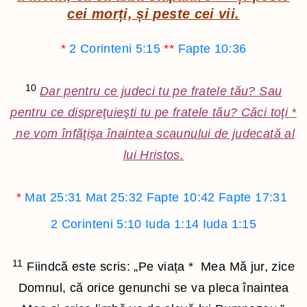
cei morți, și peste cei vii.
*
2 Corinteni 5:15
**
Fapte 10:36
10
Dar pentru ce judeci tu pe fratele tău? Sau
pentru ce dispreţuieşti tu pe fratele tău? Căci toţi
*
ne vom înfăţişa înaintea scaunului de judecată al
lui Hristos.
*
Mat 25:31
Mat 25:32
Fapte 10:42
Fapte 17:31
2 Corinteni 5:10
Iuda 1:14
Iuda 1:15
11
Fiindcă este scris: „Pe viața
*
Mea Mă jur, zice
Domnul, că orice genunchi se va pleca înaintea