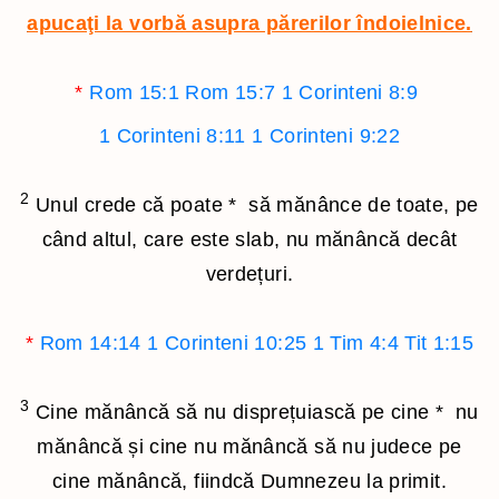
apucaţi la vorbă asupra părerilor îndoielnice.
*
Rom 15:1
Rom 15:7
1 Corinteni 8:9
1 Corinteni 8:11
1 Corinteni 9:22
2
Unul crede că poate
*
să mănânce de toate, pe
când altul, care este slab, nu mănâncă decât
verdețuri.
*
Rom 14:14
1 Corinteni 10:25
1 Tim 4:4
Tit 1:15
3
Cine mănâncă să nu disprețuiască pe cine
*
nu
mănâncă și cine nu mănâncă să nu judece pe
cine mănâncă, fiindcă Dumnezeu la primit.