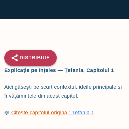
h
f
o
r
:
DISTRIBUIE
Explicație pe înțeles — Țefania, Capitolul 1
Aici găsești pe scurt contextul, ideile principale și
învățămintele din acest capitol.
📖
Citește capitolul original:
Țefania 1