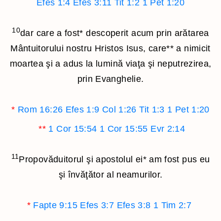
Efes 1:4
Efes 3:11
Tit 1:2
1 Pet 1:20
10
dar care a fost
*
descoperit acum prin arătarea
Mântuitorului nostru Hristos Isus, care
**
a nimicit
moartea şi a adus la lumină viaţa şi neputrezirea,
prin Evanghelie.
*
Rom 16:26
Efes 1:9
Col 1:26
Tit 1:3
1 Pet 1:20
**
1 Cor 15:54
1 Cor 15:55
Evr 2:14
11
Propovăduitorul şi apostolul ei
*
am fost pus eu
şi învăţător al neamurilor.
*
Fapte 9:15
Efes 3:7
Efes 3:8
1 Tim 2:7