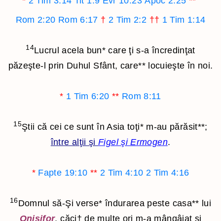
*
2 Tim 3:14
Tit 1:9
Evr 10:23
Apoc 2:25
**
Rom 2:20
Rom 6:17
†
2 Tim 2:2
††
1 Tim 1:14
14
Lucrul acela bun
*
care ţi s-a încredinţat
păzeşte-l prin Duhul Sfânt, care
**
locuieşte în noi.
*
1 Tim 6:20
**
Rom 8:11
15
Ştii că cei ce sunt în Asia toţi
*
m-au părăsit
**
;
între alţii şi
Figel şi Ermogen
.
*
Fapte 19:10
**
2 Tim 4:10
2 Tim 4:16
16
Domnul să-Şi verse
*
îndurarea peste casa
**
lui
Onisifor
, căci
†
de multe ori m-a mângâiat şi