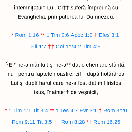
întemniţatul
†
Lui. Ci
††
suferă împreună cu
Evanghelia, prin puterea lui Dumnezeu.
*
Rom 1:16
**
1 Tim 2:6
Apoc 1:2
†
Efes 3:1
Fil 1:7
††
Col 1:24
2 Tim 4:5
9
El
*
ne-a mântuit şi ne-a
**
dat o chemare sfântă,
nu
†
pentru faptele noastre, ci
††
după hotărârea
Lui şi după harul care ne-a fost dat în Hristos
Isus, înainte
*†
de veşnicii,
*
1 Tim 1:1
Tit 3:4
**
1 Tes 4:7
Evr 3:1
†
Rom 3:20
Rom 9:11
Tit 3:5
††
Rom 8:28
*†
Rom 16:25