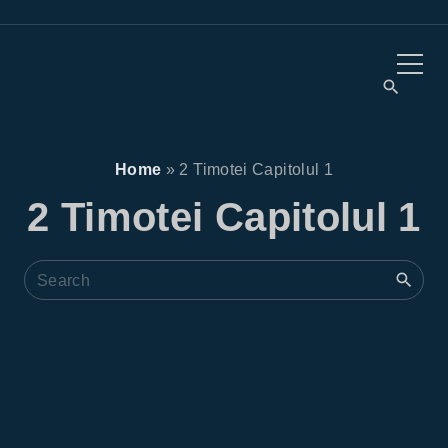
S
k
i
p
t
o
Home
»
2 Timotei Capitolul 1
c
2 Timotei Capitolul 1
o
n
S
t
e
a
e
r
n
c
t
h
f
o