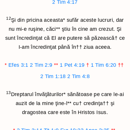
2 Tim 4:17
12
Şi din pricina aceasta
*
sufăr aceste lucruri, dar
nu mi-e ruşine, căci
**
ştiu în cine am crezut. Şi
sunt încredinţat că El are putere să păzească
†
ce
I-am încredinţat până în
††
ziua aceea.
*
Efes 3:1
2 Tim 2:9
**
1 Pet 4:19
†
1 Tim 6:20
††
2 Tim 1:18
2 Tim 4:8
13
Dreptarul învăţăturilor
*
sănătoase pe care le-ai
auzit de la mine ţine-l
**
cu
†
credinţa
††
şi
dragostea care este în Hristos Isus.