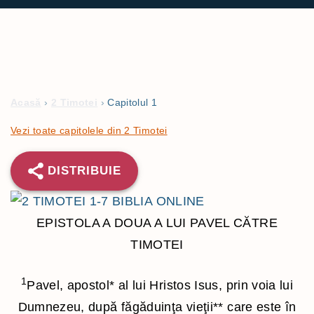
r
:
Acasă
›
2 Timotei
›
Capitolul 1
Vezi toate capitolele din 2 Timotei
DISTRIBUIE
EPISTOLA A DOUA A LUI PAVEL CĂTRE
TIMOTEI
1
Pavel, apostol
*
al lui Hristos Isus, prin voia lui
Dumnezeu, după făgăduinţa vieţii
**
care este în