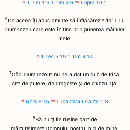
*
1 Tim 1:5
1 Tim 4:6
**
Fapte 16:1
6
De aceea îţi aduc aminte să înflăcărezi
*
darul lui
Dumnezeu care este în tine prin punerea mâinilor
mele.
*
1 Tes 5:19
1 Tim 4:14
7
Căci Dumnezeu
*
nu ne-a dat un duh de frică,
ci
**
de putere, de dragoste şi de chibzuinţă.
*
Rom 8:15
**
Luca 24:49
Fapte 1:8
8
Să nu-ţi fie ruşine dar
*
de
mărturisirea
**
Domnului nostru, nici de mine,