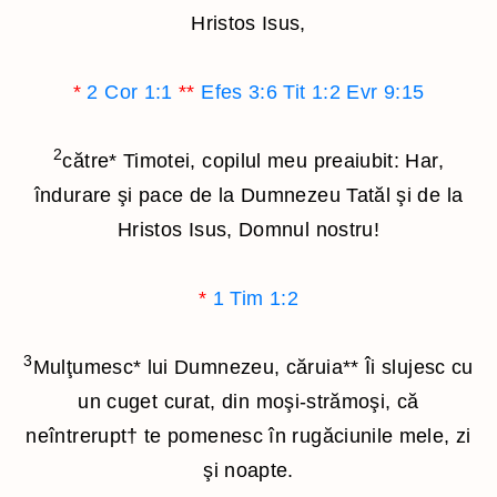
Hristos Isus,
*
2 Cor 1:1
**
Efes 3:6
Tit 1:2
Evr 9:15
2
către
*
Timotei, copilul meu preaiubit: Har,
îndurare şi pace de la Dumnezeu Tatăl şi de la
Hristos Isus, Domnul nostru!
*
1 Tim 1:2
3
Mulţumesc
*
lui Dumnezeu, căruia
**
Îi slujesc cu
un cuget curat, din moşi-strămoşi, că
neîntrerupt
†
te pomenesc în rugăciunile mele, zi
şi noapte.