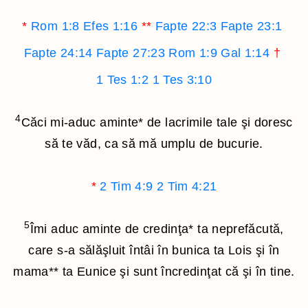
*
Rom 1:8
Efes 1:16
**
Fapte 22:3
Fapte 23:1
Fapte 24:14
Fapte 27:23
Rom 1:9
Gal 1:14
†
1 Tes 1:2
1 Tes 3:10
4
Căci mi-aduc aminte
*
de lacrimile tale şi doresc
să te văd, ca să mă umplu de bucurie.
*
2 Tim 4:9
2 Tim 4:21
5
Îmi aduc aminte de credinţa
*
ta neprefăcută,
care s-a sălăşluit întâi în bunica ta Lois şi în
mama
**
ta Eunice şi sunt încredinţat că şi în tine.