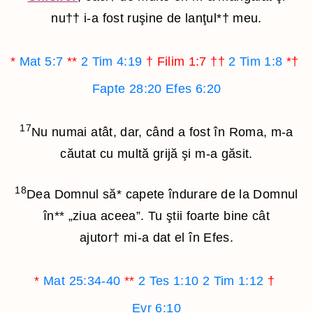
nu
††
i-a fost ruşine de lanţul
*†
meu.
*
Mat 5:7
**
2 Tim 4:19
†
Filim 1:7
††
2 Tim 1:8
*†
Fapte 28:20
Efes 6:20
17
Nu numai atât, dar, când a fost în Roma, m-a
căutat cu multă grijă şi m-a găsit.
18
Dea Domnul să
*
capete îndurare de la Domnul
în
**
„ziua aceea”. Tu ştii foarte bine cât
ajutor
†
mi-a dat el în Efes.
*
Mat 25:34-40
**
2 Tes 1:10
2 Tim 1:12
†
Evr 6:10