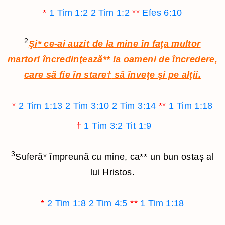
*
1 Tim 1:2
2 Tim 1:2
**
Efes 6:10
2
Şi
*
ce-ai auzit de la mine în faţa multor
martori încredinţează
**
la oameni de încredere,
care să fie în stare
†
să înveţe şi pe alţii.
*
2 Tim 1:13
2 Tim 3:10
2 Tim 3:14
**
1 Tim 1:18
†
1 Tim 3:2
Tit 1:9
3
Suferă
*
împreună cu mine, ca
**
un bun ostaş al
lui Hristos.
*
2 Tim 1:8
2 Tim 4:5
**
1 Tim 1:18