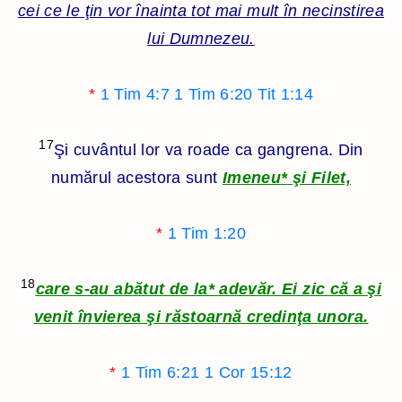
cei ce le ţin vor înainta tot mai mult în necinstirea
lui Dumnezeu.
*
1 Tim 4:7
1 Tim 6:20
Tit 1:14
17
Şi cuvântul lor va roade ca gangrena. Din
numărul acestora sunt
Imeneu
*
şi Filet,
*
1 Tim 1:20
18
care s-au abătut de la
*
adevăr. Ei zic că a şi
venit învierea şi răstoarnă credinţa unora.
*
1 Tim 6:21
1 Cor 15:12