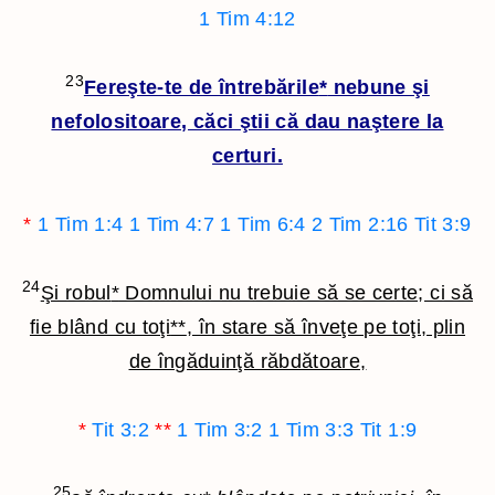
1 Tim 4:12
23
Fereşte-te de întrebările
*
nebune şi
nefolositoare, căci ştii că dau naştere la
certuri.
*
1 Tim 1:4
1 Tim 4:7
1 Tim 6:4
2 Tim 2:16
Tit 3:9
24
Şi robul
*
Domnului nu trebuie să se certe; ci să
fie blând cu toţi
**
, în stare să înveţe pe toţi, plin
de îngăduinţă răbdătoare,
*
Tit 3:2
**
1 Tim 3:2
1 Tim 3:3
Tit 1:9
25