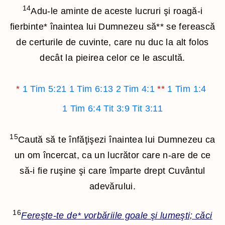
14
Adu-le aminte de aceste lucruri şi roagă-i
fierbinte
*
înaintea lui Dumnezeu să
**
se ferească
de certurile de cuvinte, care nu duc la alt folos
decât la pieirea celor ce le ascultă.
*
1 Tim 5:21
1 Tim 6:13
2 Tim 4:1
**
1 Tim 1:4
1 Tim 6:4
Tit 3:9
Tit 3:11
15
Caută să te înfăţişezi înaintea lui Dumnezeu ca
un om încercat, ca un lucrător care n-are de ce
să-i fie ruşine şi care împarte drept Cuvântul
adevărului.
16
Fereşte-te de
*
vorbăriile goale şi lumeşti; căci