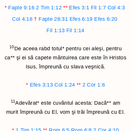
*
Fapte 9:16
2 Tim 1:12
**
Efes 3:1
Fil 1:7
Col 4:3
Col 4:18
†
Fapte 28:31
Efes 6:19
Efes 6:20
Fil 1:13
Fil 1:14
10
De aceea rabd totul
*
pentru cei aleşi, pentru
ca
**
şi ei să capete mântuirea care este în Hristos
Isus, împreună cu slava veşnică.
*
Efes 3:13
Col 1:24
**
2 Cor 1:6
11
Adevărat
*
este cuvântul acesta: Dacă
**
am
murit împreună cu El, vom şi trăi împreună cu El.
*
1 Tim 1:15
**
Rom 6:5
Rom 6:8
2 Cor 4:10