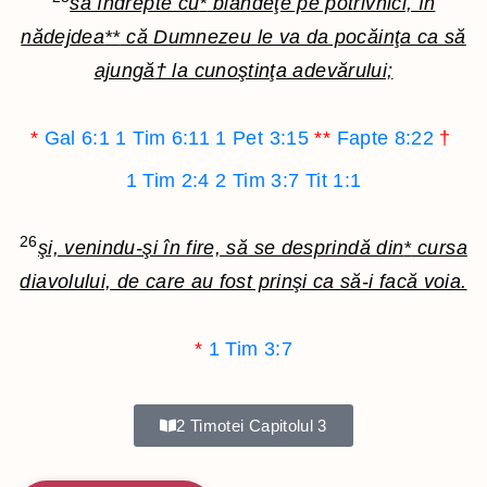
să îndrepte cu
*
blândeţe pe potrivnici, în
nădejdea
**
că Dumnezeu le va da pocăinţa ca să
ajungă
†
la cunoştinţa adevărului;
*
Gal 6:1
1 Tim 6:11
1 Pet 3:15
**
Fapte 8:22
†
1 Tim 2:4
2 Tim 3:7
Tit 1:1
26
şi, venindu-şi în fire, să se desprindă din
*
cursa
diavolului, de care au fost prinşi ca să-i facă voia.
*
1 Tim 3:7
2 Timotei Capitolul 3