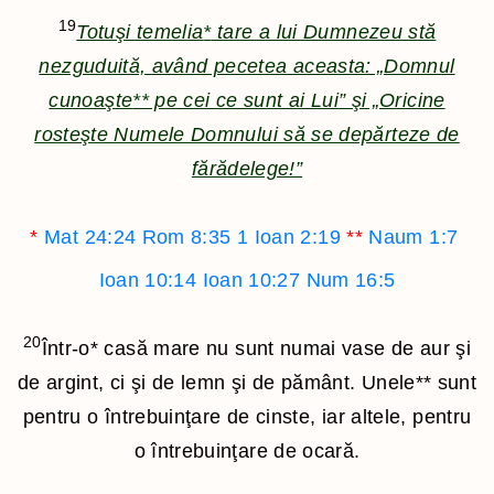
19
Totuşi temelia
*
tare a lui Dumnezeu stă
nezguduită, având pecetea aceasta: „Domnul
cunoaşte
**
pe cei ce sunt ai Lui” şi „Oricine
rosteşte Numele Domnului să se depărteze de
fărădelege!”
*
Mat 24:24
Rom 8:35
1 Ioan 2:19
**
Naum 1:7
Ioan 10:14
Ioan 10:27
Num 16:5
20
Într-o
*
casă mare nu sunt numai vase de aur şi
de argint, ci şi de lemn şi de pământ. Unele
**
sunt
pentru o întrebuinţare de cinste, iar altele, pentru
o întrebuinţare de ocară.