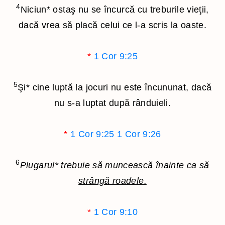
4
Niciun
*
ostaş nu se încurcă cu treburile vieţii,
dacă vrea să placă celui ce l-a scris la oaste.
*
1 Cor 9:25
5
Şi
*
cine luptă la jocuri nu este încununat, dacă
nu s-a luptat după rânduieli.
*
1 Cor 9:25
1 Cor 9:26
6
Plugarul
*
trebuie să muncească înainte ca să
strângă roadele.
*
1 Cor 9:10