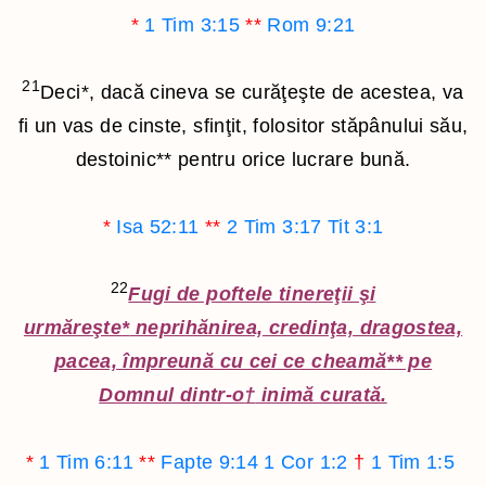
*
1 Tim 3:15
**
Rom 9:21
21
Deci
*
, dacă cineva se curăţeşte de acestea, va
fi un vas de cinste, sfinţit, folositor stăpânului său,
destoinic
**
pentru orice lucrare bună.
*
Isa 52:11
**
2 Tim 3:17
Tit 3:1
22
Fugi de poftele tinereţii şi
urmăreşte
*
neprihănirea, credinţa, dragostea,
pacea, împreună cu cei ce cheamă
**
pe
Domnul dintr-o
†
inimă curată.
*
1 Tim 6:11
**
Fapte 9:14
1 Cor 1:2
†
1 Tim 1:5