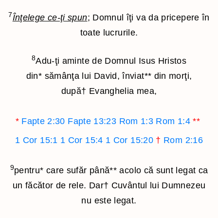
7
Înţelege ce-ţi spun
; Domnul îţi va da pricepere în
toate lucrurile.
8
Adu-ţi aminte de Domnul Isus Hristos
din
*
sămânţa lui David, înviat
**
din morţi,
după
†
Evanghelia mea,
*
Fapte 2:30
Fapte 13:23
Rom 1:3
Rom 1:4
**
1 Cor 15:1
1 Cor 15:4
1 Cor 15:20
†
Rom 2:16
9
pentru
*
care sufăr până
**
acolo că sunt legat ca
un făcător de rele. Dar
†
Cuvântul lui Dumnezeu
nu este legat.