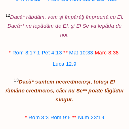
12
Dacă
*
răbdăm, vom şi împărăţi împreună cu El.
Dacă
**
ne lepădăm de El, şi El Se va lepăda de
noi.
*
Rom 8:17
1 Pet 4:13
**
Mat 10:33
Marc 8:38
Luca 12:9
13
Dacă
*
suntem necredincioşi, totuşi El
rămâne credincios, căci nu Se
**
poate tăgădui
singur.
*
Rom 3:3
Rom 9:6
**
Num 23:19