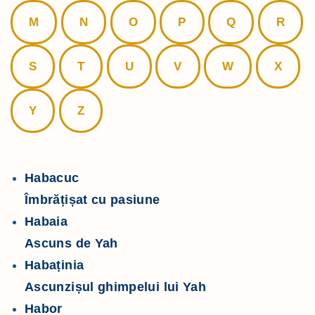
M
N
O
P
Q
R
S
T
U
V
W
X
Y
Z
Habacuc
Îmbrățișat cu pasiune
Habaia
Ascuns de Yah
Habaținia
Ascunzișul ghimpelui lui Yah
Habor