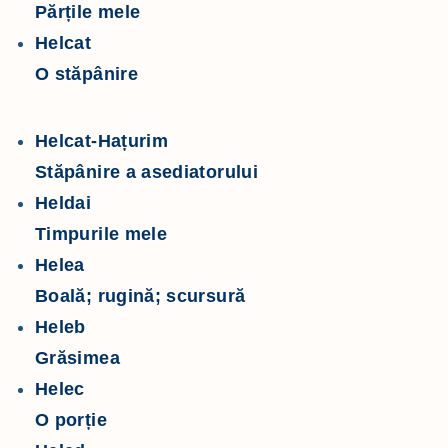
Părțile mele
Helcat
O stăpânire
Helcat-Hațurim
Stăpânire a asediatorului
Heldai
Timpurile mele
Helea
Boală; rugină; scursură
Heleb
Grăsimea
Helec
O porție