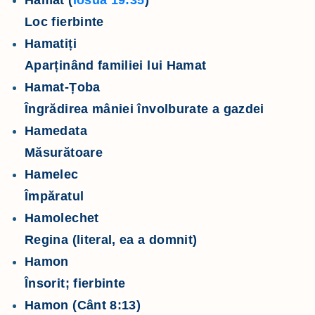
Hamat (
Iosua 19:35
)
Loc fierbinte
Hamatiți
Aparținând familiei lui Hamat
Hamat-Țoba
Îngrădirea mâniei învolburate a gazdei
Hamedata
Măsurătoare
Hamelec
Împăratul
Hamolechet
Regina (literal, ea a domnit)
Hamon
Însorit; fierbinte
Hamon (Cânt 8:13)