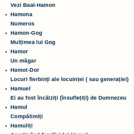
Vezi Baal-Hamon
Hamona
Numeros
Hamon-Gog
Mulțimea lui Gog
Hamor
Un măgar
Hamot-Dor
Locuri fierbinți ale locuinței ( sau generației)
Hamuel
Ei au fost încălziți (însuflețiți) de Dumnezeu
Hamul
Compătimiți
Hamuliți