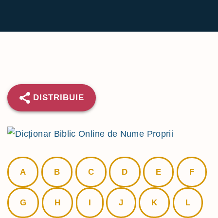
DISTRIBUIE
A
B
C
D
E
F
G
H
I
J
K
L