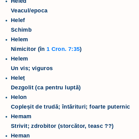
Heled
Veacul/epoca
Helef
Schimb
Helem
Nimicitor (în
1 Cron. 7:35
)
Helem
Un vis; viguros
Heleț
Dezgolit (ca pentru luptă)
Helon
Copleșit de trudă; întărituri; foarte puternic
Hemam
Strivit; zdrobitor (storcător, teasc ??)
Heman