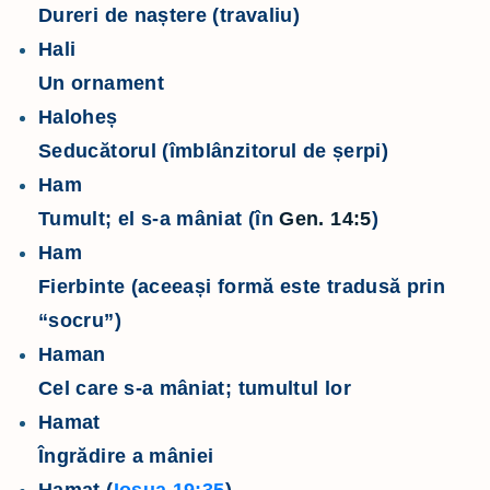
Dureri de naștere (travaliu)
Hali
Un ornament
Haloheș
Seducătorul (îmblânzitorul de șerpi)
Ham
Tumult; el s-a mâniat (în
Gen. 14:5
)
Ham
Fierbinte (aceeași formă este tradusă prin
“socru”)
Haman
Cel care s-a mâniat; tumultul lor
Hamat
Îngrădire a mâniei