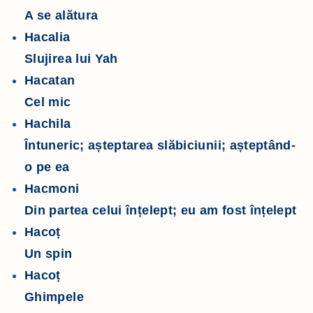
A se alătura
Hacalia
Slujirea lui Yah
Hacatan
Cel mic
Hachila
Întuneric; așteptarea slăbiciunii; așteptând-
o pe ea
Hacmoni
Din partea celui înțelept; eu am fost înțelept
Hacoț
Un spin
Hacoț
Ghimpele