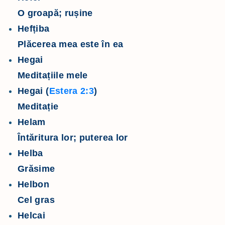
O groapă; rușine
Hefțiba
Plăcerea mea este în ea
Hegai
Meditațiile mele
Hegai (
Estera 2:3
)
Meditație
Helam
Întăritura lor; puterea lor
Helba
Grăsime
Helbon
Cel gras
Helcai