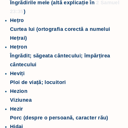
Îngrădirile mele (altă explicație în
2 Samuel
23:35
)
Hețro
Curtea lui (ortografia corectă a numelui
Hețrai)
Hețron
Îngrădit; săgeata cântecului; împărțirea
cântecului
Heviți
Ploi de viață; locuitori
Hezion
Viziunea
Hezir
Porc (despre o persoană, caracter rău)
Hidai