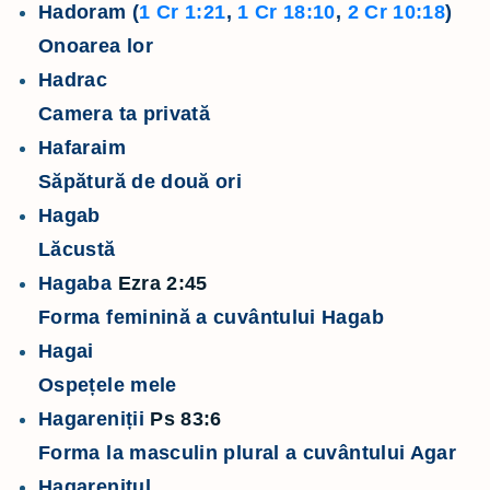
Hadoram (
1 Cr 1:21
,
1 Cr 18:10
,
2 Cr 10:18
)
Onoarea lor
Hadrac
Camera ta privată
Hafaraim
Săpătură de două ori
Hagab
Lăcustă
Hagaba
Ezra 2:45
Forma feminină a cuvântului Hagab
Hagai
Ospețele mele
Hagareniții
Ps 83:6
Forma la masculin plural a cuvântului Agar
Hagarenitul