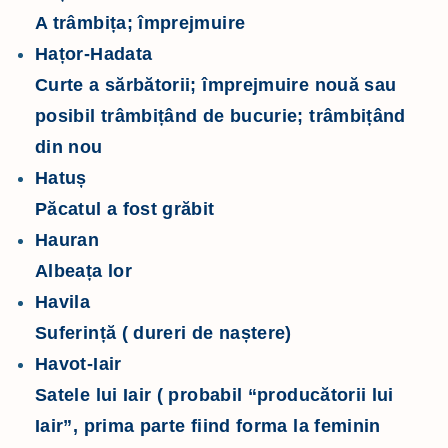
A trâmbița; împrejmuire
Hațor-Hadata
Curte a sărbătorii; împrejmuire nouă sau
posibil trâmbițând de bucurie; trâmbițând
din nou
Hatuș
Păcatul a fost grăbit
Hauran
Albeața lor
Havila
Suferință ( dureri de naștere)
Havot-Iair
Satele lui Iair ( probabil “producătorii lui
Iair”, prima parte fiind forma la feminin