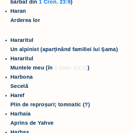
bărbat din
1 Cron. 23:9
)
Haran
Arderea lor
Hararitul
Un alpinist (aparținând familiei lui Șama)
Hararitul
Muntele meu (în
2 Sam. 23:11
)
Harbona
Secetă
Haref
Plin de reproșuri; tomnatic (?)
Harhaia
Aprins de Yahve
Harhas