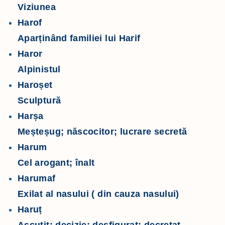
Viziunea
Harof
Aparținând familiei lui Harif
Haror
Alpinistul
Haroșet
Sculptură
Harșa
Meșteșug; născocitor; lucrare secretă
Harum
Cel arogant; înalt
Harumaf
Exilat al nasului ( din cauza nasului)
Haruț