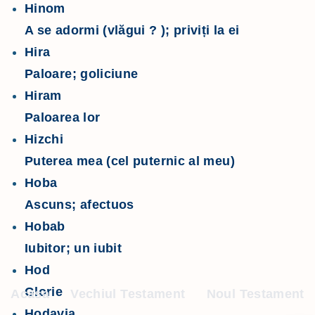
Hinom
A se adormi (vlăgui ? ); priviți la ei
Hira
Paloare; goliciune
Hiram
Paloarea lor
Hizchi
Puterea mea (cel puternic al meu)
Hoba
Ascuns; afectuos
Hobab
Iubitor; un iubit
Hod
Glorie
Acasa
Vechiul Testament
Noul Testament
Hodavia