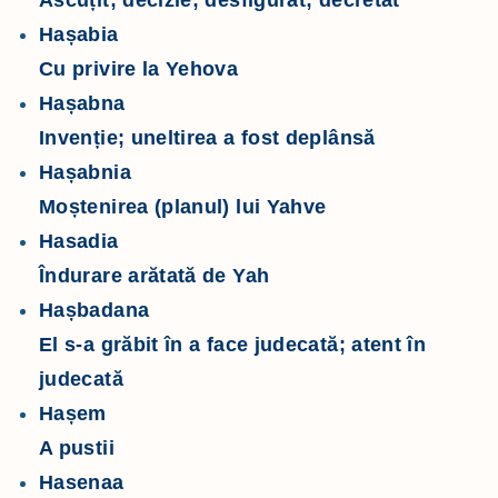
Ascuțit; decizie; desfigurat; decretat
Hașabia
Cu privire la Yehova
Hașabna
Invenție; uneltirea a fost deplânsă
Hașabnia
Moștenirea (planul) lui Yahve
Hasadia
Îndurare arătată de Yah
Hașbadana
El s-a grăbit în a face judecată; atent în
judecată
Hașem
A pustii
Hasenaa