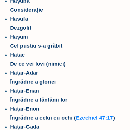
Hașuba
Considerație
Hasufa
Dezgolit
Hașum
Cel pustiu s-a grăbit
Hatac
De ce vei lovi (nimici)
Hațar-Adar
Îngrădire a gloriei
Hațar-Enan
Îngrădire a fântânii lor
Hațar-Enon
Îngrădire a celui cu ochi (
Ezechiel 47:17
)
Hațar-Gada