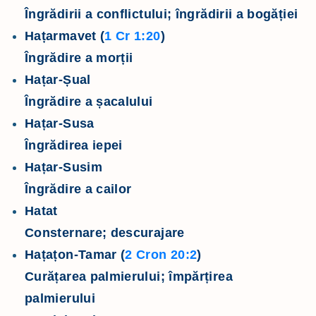
Îngrădirii a conflictului; îngrădirii a bogăției
Hațarmavet (
1 Cr 1:20
)
Îngrădire a morții
Hațar-Șual
Îngrădire a șacalului
Hațar-Susa
Îngrădirea iepei
Hațar-Susim
Îngrădire a cailor
Hatat
Consternare; descurajare
Hațațon-Tamar (
2 Cron 20:2
)
Curățarea palmierului; împărțirea
palmierului