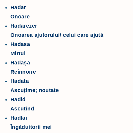
Hadar
Onoare
Hadarezer
Onoarea ajutorului/ celui care ajută
Hadasa
Mirtul
Hadașa
Reînnoire
Hadata
Ascuțime; noutate
Hadid
Ascuțind
Hadlai
Îngăduitorii mei