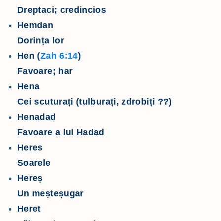
Dreptaci; credincios
Hemdan
Dorința lor
Hen (
Zah 6:14
)
Favoare; har
Hena
Cei scuturați (tulburați, zdrobiți ??)
Henadad
Favoare a lui Hadad
Heres
Soarele
Hereș
Un meșteșugar
Heret