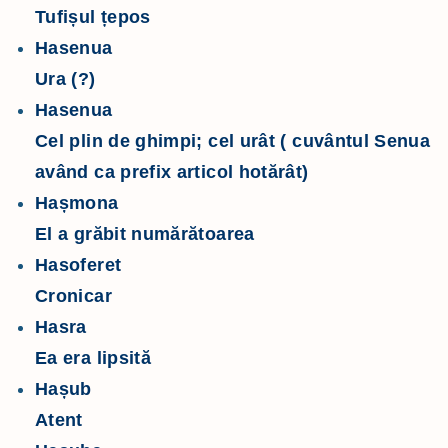
Tufișul țepos
Hasenua
Ura (?)
Hasenua
Cel plin de ghimpi; cel urât ( cuvântul Senua
având ca prefix articol hotărât)
Hașmona
El a grăbit numărătoarea
Hasoferet
Cronicar
Hasra
Ea era lipsită
Hașub
Atent