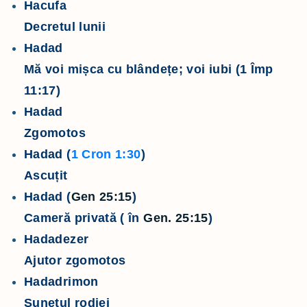
Hacufa
Decretul lunii
Hadad
Mă voi mișca cu blândețe; voi iubi (1 Împ
11:17)
Hadad
Zgomotos
Hadad (
1 Cron 1:30
)
Ascuțit
Hadad (
Gen 25:15
)
Cameră privată ( în
Gen. 25:15
)
Hadadezer
Ajutor zgomotos
Hadadrimon
Sunetul rodiei