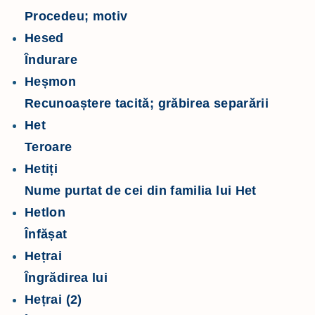
Procedeu; motiv
Hesed
Îndurare
Heșmon
Recunoaștere tacită; grăbirea separării
Het
Teroare
Hetiți
Nume purtat de cei din familia lui Het
Hetlon
Înfășat
Hețrai
Îngrădirea lui
Hețrai (2)