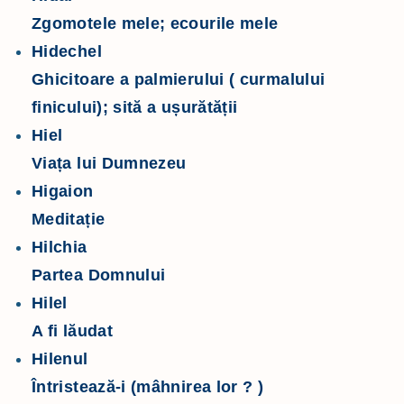
Zgomotele mele; ecourile mele
Hidechel
Ghicitoare a palmierului ( curmalului
finicului); sită a ușurătății
Hiel
Viața lui Dumnezeu
Higaion
Meditație
Hilchia
Partea Domnului
Hilel
A fi lăudat
Hilenul
Întristează-i (mâhnirea lor ? )