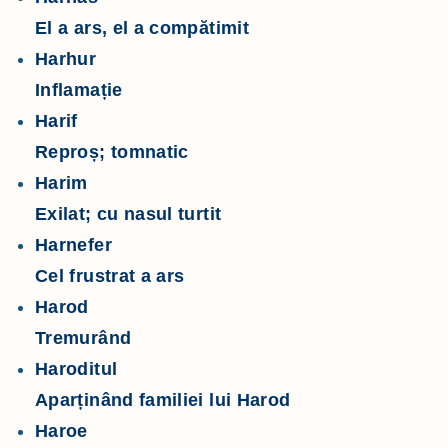
El a ars, el a compătimit
Harhur
Inflamație
Harif
Reproș; tomnatic
Harim
Exilat; cu nasul turtit
Harnefer
Cel frustrat a ars
Harod
Tremurând
Haroditul
Aparținând familiei lui Harod
Haroe