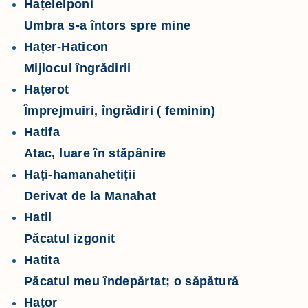
Hațelelponi
Umbra s-a întors spre mine
Hațer-Haticon
Mijlocul îngrădirii
Hațerot
Împrejmuiri, îngrădiri ( feminin)
Hatifa
Atac, luare în stăpânire
Hați-hamanahetiții
Derivat de la Manahat
Hatil
Păcatul izgonit
Hatita
Păcatul meu îndepărtat; o săpătură
Hațor