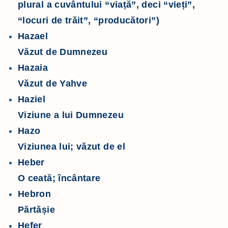
plural a cuvântului “viață”, deci “vieți”,
“locuri de trăit”, “producători”)
Hazael
Văzut de Dumnezeu
Hazaia
Văzut de Yahve
Haziel
Viziune a lui Dumnezeu
Hazo
Viziunea lui; văzut de el
Heber
O ceată; încântare
Hebron
Părtășie
Hefer