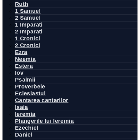
Ruth
1 Samuel
2 Samuel
1 Imparati
2 Imparati
1 Cronici
2 Cronici
Ezra
Neemia
Estera
Iov
Psalmii
Proverbele
Eclesiastul
Cantarea cantarilor
Isaia
Ieremia
Plangerile lui Ieremia
Ezechiel
Daniel