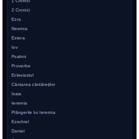
1 Cronici
2 Cronici
Ezra
Neemia
Estera
Iov
Psalmii
Proverbe
Eclesiastul
Cântarea cântăreților
Isaia
Ieremia
Plângerile lui Ieremia
Ezechiel
Daniel