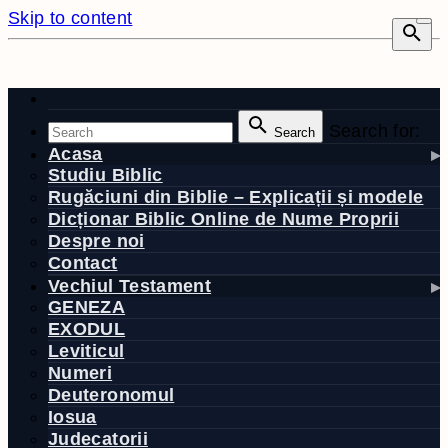
Skip to content
Search for:
Search
Acasa
Studiu Biblic
Rugăciuni din Biblie – Explicații și modele
Dicționar Biblic Online de Nume Proprii
Despre noi
Contact
Vechiul Testament
GENEZA
EXODUL
Leviticul
Numeri
Deuteronomul
Iosua
Judecatorii