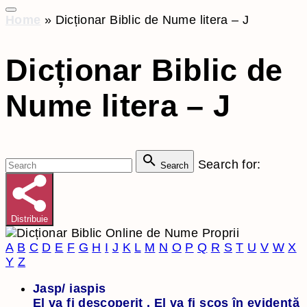
Home
»
Dicționar Biblic de Nume litera – J
Dicționar Biblic de
Nume litera – J
Search for:
Search
Distribuie
A
B
C
D
E
F
G
H
I
J
K
L
M
N
O
P
Q
R
S
T
U
V
W
X
Y
Z
Jasp/ iaspis
El va fi descoperit . El va fi scos în evidență