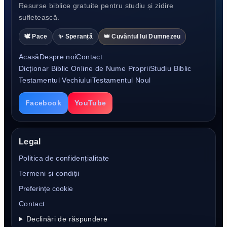
Resurse biblice gratuite pentru studiu și zidire
sufletească.
🕊️ Pace
✨ Speranță
👑 Cuvântul lui Dumnezeu
Acasă
Despre noi
Contact
Dicționar Biblic Online de Nume Proprii
Studiu Biblic
Testamentul Vechiului
Testamentul Noul
Facebook
YouTube
Legal
Politica de confidențialitate
Termeni și condiții
Preferințe cookie
Contact
Declinări de răspundere