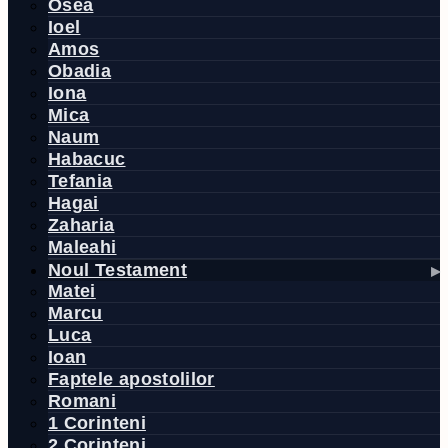
Osea
Ioel
Amos
Obadia
Iona
Mica
Naum
Habacuc
Tefania
Hagai
Zaharia
Maleahi
Noul Testament
Matei
Marcu
Luca
Ioan
Faptele apostolilor
Romani
1 Corinteni
2 Corinteni