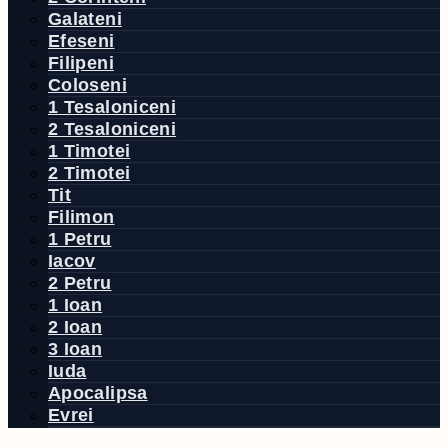
Galateni
Efeseni
Filipeni
Coloseni
1 Tesaloniceni
2 Tesaloniceni
1 Timotei
2 Timotei
Tit
Filimon
1 Petru
Iacov
2 Petru
1 Ioan
2 Ioan
3 Ioan
Iuda
Apocalipsa
Evrei