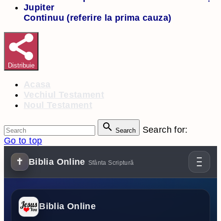
Jupiter
Continuu (referire la prima cauza)
Distribuie
Acasa
Vechiul Testament
Noul Testament
Search for:
Search
Go to top
✝
Biblia Online
Sfânta Scriptură
Biblia Online