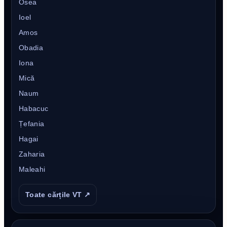
Osea
Ioel
Amos
Obadia
Iona
Mică
Naum
Habacuc
Țefania
Hagai
Zaharia
Maleahi
Toate cărțile VT ↗