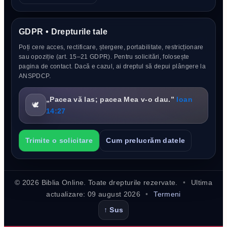
GDPR • Drepturile tale
Poți cere acces, rectificare, ștergere, portabilitate, restricționare
sau opoziție (art. 15–21 GDPR). Pentru solicitări, folosește
pagina de contact. Dacă e cazul, ai dreptul să depui plângere la
ANSPDCP.
„Pacea vă las; pacea Mea v-o dau.”
Ioan
🕊️
14:27
Trimite o solicitare
Cum prelucrăm datele
©
2026
Biblia Online. Toate drepturile rezervate.
•
Ultima
actualizare:
09 august 2026
•
Termeni
↑ Sus